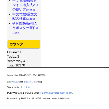
中文電脳/微軟ピ
ンイン輸入法2.0
の使い方
(24581)
中文電脳/漢文文
献の検索
(21408)
研究関係/蘇州Ａ
Ｖポスター事件
(2
1025)
↑
カウンタ
Online:11
Today:3
Yesterday:4
Total:10370
Last-modified: 2024-12-29 (日) 22:41:45 (586d)
Link:
MenuBar
(82d)
寨主について
(1468d)
Site admin:
千田大介
PukiWiki 1.5.1
© 2001-2016
PukiWiki Development Team
.
Powered by PHP 7.4.33. HTML convert time: 0.024 sec.