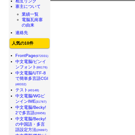
相互リンク
寨主について
業績一覧
電脳瓦崗寨
の由来
連絡先
人気の10件
FrontPage
(972031)
中文電脳/ピンイ
ンフォント
(66176)
中文電脳/UTF-8
で簡単多言語CGI
(48332)
テスト
(40148)
中文電脳/WGピ
ンインIME
(31767)
中文電脳/Becky!
2で多言語
(26956)
中文電脳/Becky!
の中国語・多言
語設定方法
(26897)