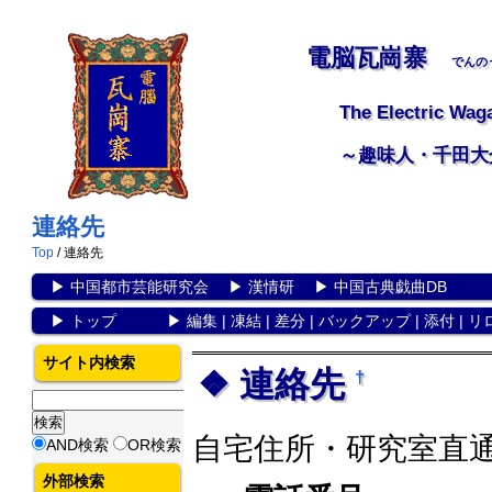
電脳瓦崗寨
でんの
The Electric Wag
～趣味人・千田大
連絡先
Top
/ 連絡先
▶
中国都市芸能研究会
▶
漢情研
▶
中国古典戯曲DB
▶
トップ
▶
編集
|
凍結
|
差分
|
バックアップ
|
添付
|
リ
サイト内検索
連絡先
†
自宅住所・研究室直
AND検索
OR検索
外部検索