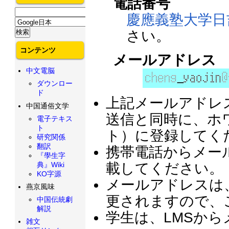
電話番号
慶應義塾大学日
さい。
コンテンツ
メールアドレス
中文電脳
ダウンロー
ド
上記メールアドレ
中国通俗文学
送信と同時に、ホ
電子テキス
ト
ト）に登録してく
研究関係
翻訳
携帯電話からメー
『學生字
典』Wiki
載してください。
KO字源
メールアドレスは
燕京風味
更されますので、
中国伝統劇
解説
学生は、LMSか
雑文