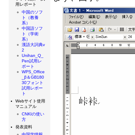
用レポート
中国のソフ
ト（教養
系）
中国語ソフ
ト（学術
系）
漢語大詞典v
2
Unihan_Q_
Pen試用レ
ポート
WPS_Office
_β＆GB180
30フォント
試用レポー
ト
Webサイト使用
マニュアル
CNKIの使い
方
発表資料
中国学情報