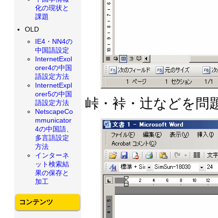
化の現状と
課題
OLD
IE4・NN4の
中国語設定
InternetExol
orer4の中国
語設定方法
InternetExpl
orer5の中国
峠・裃・辻などを問題
語設定方法
NetscapeCo
mmunicator
4の中国語、
多言語設定
方法
インターネ
ット検索結
果の保存と
加工
コンテンツ