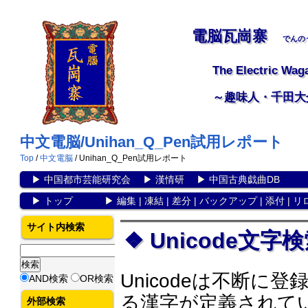
電脳瓦崗寨
でんの
The Electric Wag
～趣味人・千田大
中文電脳/Unihan_Q_Pen試用レポート
Top
/
中文電脳
/ Unihan_Q_Pen試用レポート
▶
中国都市芸能研究会
▶
漢情研
▶
中国古典戯曲DB
▶
トップ
▶
編集
|
凍結
|
差分
|
バックアップ
|
添付
|
リ
サイト内検索
Unicode文
Unicodeは不断
AND検索
OR検索
る漢字が定義されている。Si
外部検索