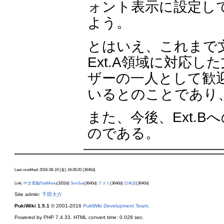
ォント表示に設定し
よう。
とはいえ、これまで
Ext.A領域に対応
ザーの一人として歓
いるとのことであり
また、今後、Ext.
のである。
Last-modified: 2016-08-19 (金) 16:39:20 (3640d)
Link:
中文電脳/SubMenu
(3202d)
SimSun
(3640d)
テスト
(3640d)
日本語
(3640d)
Site admin:
千田大介
PukiWiki 1.5.1
© 2001-2016
PukiWiki Development Team
.
Powered by PHP 7.4.33. HTML convert time: 0.028 sec.