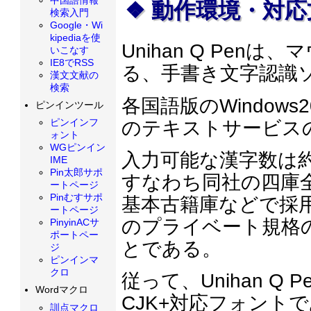
動作環境・対
検索入門
Google・Wi
kipediaを使
Unihan Q Pe
いこなす
IE8でRSS
る、手書き文字認識
漢文文献の
検索
各国語版のWindow
ピンインツール
ピンインフ
のテキストサービス
ォント
WGピンイン
入力可能な漢字数は約3
IME
Pin太郎サポ
すなわち同社の四庫全
ートページ
Pinむすサポ
基本古籍庫などで採用
ートページ
のプライベート規格
PinyinACサ
ポートペー
とである。
ジ
ピンインマ
クロ
従って、Unihan 
Wordマクロ
CJK+対応フォント
訓点マクロ