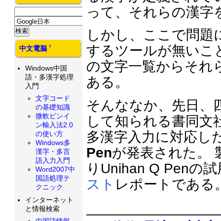
って、それらの漢字
しかし、ここで問題
するツールが無いことで
†
中文電脳
の文字一覧からそれ
Windows中国
語・多漢字処理
ある。
入門
文字コード
そんななか、先日、四
の基礎知識
微軟ピンイ
して知られる書同文
ン輸入法2.0
多漢字入力に対応し
の使い方
Windows多
Pen
が発表された。 
漢字・多言
語入力入門
りUnihan Q P
Word2007中
国語処理テ
スト
レポートである
クニック
インターネット
と情報検索
中国語情報