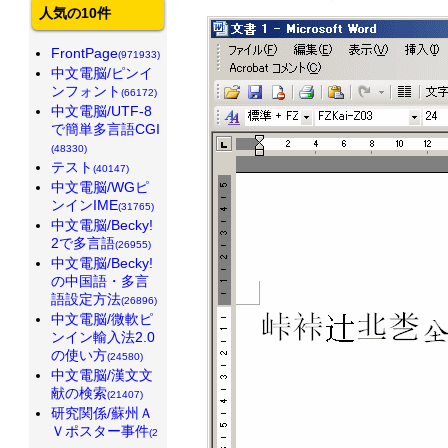
人気の10件
FrontPage
(971933)
中文電脳/ピンイ
ンフォント
(66172)
中文電脳/UTF-8
で簡単多言語CGI
(48330)
テスト
(40147)
中文電脳/WGピ
ンインIME
(31765)
中文電脳/Becky!
2で多言語
(26955)
中文電脳/Becky!
の中国語・多言
語設定方法
(26896)
中文電脳/微軟ピ
ンイン輸入法2.0
の使い方
(24580)
中文電脳/漢文文
献の検索
(21407)
研究関係/蘇州Ａ
Ｖポスター事件
(2