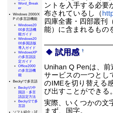
Word_Break
ントを入手する必要
er
布されているし（
htt
Windows 2000/X
P の多言語機能
四庫全書・四部叢刊
Windows20
能）に含まれるもの
00多言語機
能ガイド
Windows20
00多国語版
導入ガイド
試用感
†
WindowsXP
の多言語設
定ガイド
Unihan Q Pe
Office2000
の多言語機
サービスの一つとし
能
のIMEを切り替える感覚で、
Becky!で多言語
Becky!の中
び出すことができる
国語・多言
語設定方法
実際、いくつかの文字
Becky!2で多
言語
まず、国字。
ソフト紹介・試