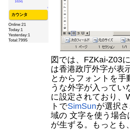
1024)
↑
カウンタ
Online:21
Today:1
Yesterday:1
Total:7995
図では、FZKai-Z
は香港政庁外字が表
とからフォントを手
うな外字が入っていな
に設定されており、W
トで
SimSun
が選択さ
域の 文字を使う場
が生ずる。もっとも、