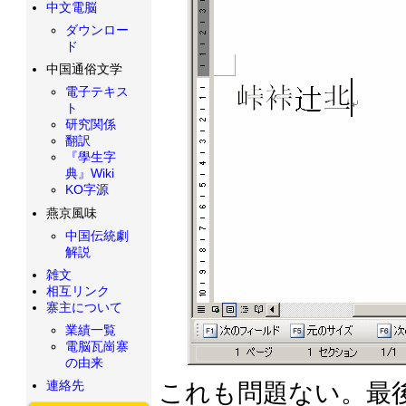
中文電脳
ダウンロー
ド
中国通俗文学
電子テキス
ト
研究関係
翻訳
『學生字
典』Wiki
KO字源
燕京風味
中国伝統劇
解説
雑文
相互リンク
寨主について
業績一覧
電脳瓦崗寨
の由来
連絡先
これも問題ない。最