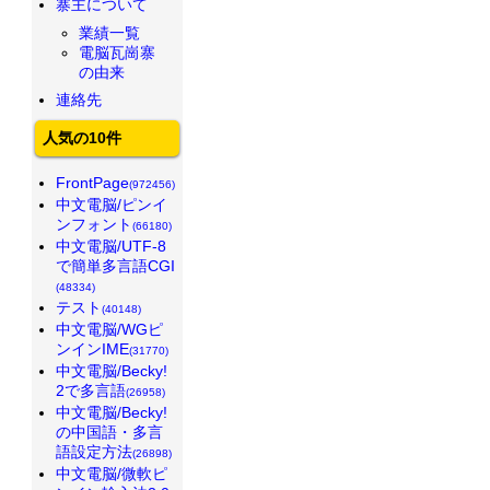
寨主について
業績一覧
電脳瓦崗寨
の由来
連絡先
人気の10件
FrontPage
(972456)
中文電脳/ピンイ
ンフォント
(66180)
中文電脳/UTF-8
で簡単多言語CGI
(48334)
テスト
(40148)
中文電脳/WGピ
ンインIME
(31770)
中文電脳/Becky!
2で多言語
(26958)
中文電脳/Becky!
の中国語・多言
語設定方法
(26898)
中文電脳/微軟ピ