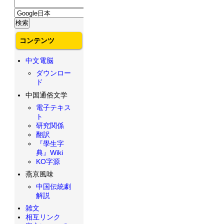
コンテンツ
中文電脳
ダウンロー
ド
中国通俗文学
電子テキス
ト
研究関係
翻訳
『學生字
典』Wiki
KO字源
燕京風味
中国伝統劇
解説
雑文
相互リンク