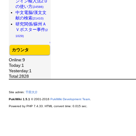
ンイン輸入法2.0
の使い方
(24586)
中文電脳/漢文文
献の検索
(21410)
研究関係/蘇州Ａ
Ｖポスター事件
(2
1029)
↑
カウンタ
Online:9
Today:1
Yesterday:1
Total:2828
Site admin:
千田大介
PukiWiki 1.5.1
© 2001-2016
PukiWiki Development Team
.
Powered by PHP 7.4.33. HTML convert time: 0.015 sec.