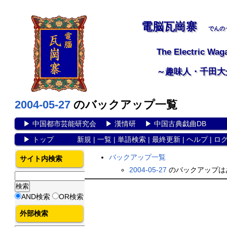
電脳瓦崗寨
でんの
The Electric Wag
～趣味人・千田大
2004-05-27
のバックアップ一覧
▶
中国都市芸能研究会
▶
漢情研
▶
中国古典戯曲DB
▶
トップ
新規
|
一覧
|
単語検索
|
最終更新
|
ヘルプ
|
ロ
バックアップ一覧
サイト内検索
2004-05-27
のバックアップは
AND検索
OR検索
外部検索