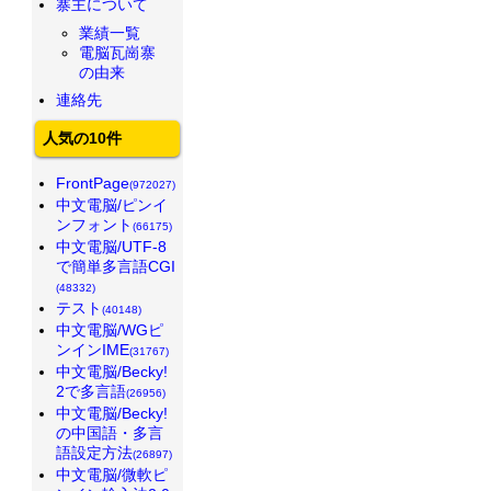
寨主について
業績一覧
電脳瓦崗寨
の由来
連絡先
人気の10件
FrontPage
(972027)
中文電脳/ピンイ
ンフォント
(66175)
中文電脳/UTF-8
で簡単多言語CGI
(48332)
テスト
(40148)
中文電脳/WGピ
ンインIME
(31767)
中文電脳/Becky!
2で多言語
(26956)
中文電脳/Becky!
の中国語・多言
語設定方法
(26897)
中文電脳/微軟ピ