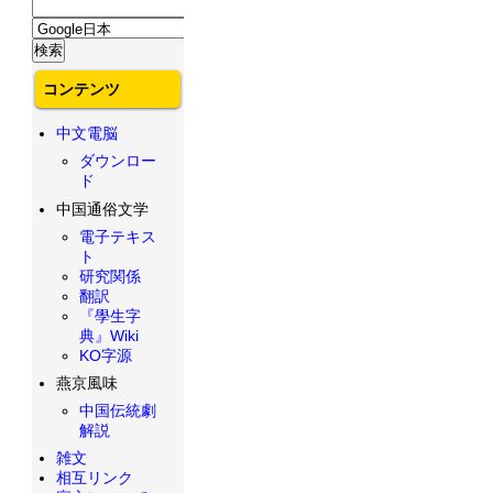
コンテンツ
中文電脳
ダウンロー
ド
中国通俗文学
電子テキス
ト
研究関係
翻訳
『學生字
典』Wiki
KO字源
燕京風味
中国伝統劇
解説
雑文
相互リンク