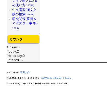
ンイン輸入法2.0
の使い方
(24581)
中文電脳/漢文文
献の検索
(21408)
研究関係/蘇州Ａ
Ｖポスター事件
(2
1025)
↑
カウンタ
Online:8
Today:2
Yesterday:2
Total:2815
Site admin:
千田大介
PukiWiki 1.5.1
© 2001-2016
PukiWiki Development Team
.
Powered by PHP 7.4.33. HTML convert time: 0.015 sec.