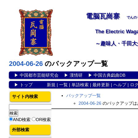
電脳瓦崗寨
でんの
The Electric Wag
～趣味人・千田大
2004-06-26
のバックアップ一覧
▶
中国都市芸能研究会
▶
漢情研
▶
中国古典戯曲DB
▶
トップ
新規
|
一覧
|
単語検索
|
最終更新
|
ヘルプ
|
ロ
バックアップ一覧
サイト内検索
2004-06-26
のバックアップは
AND検索
OR検索
外部検索