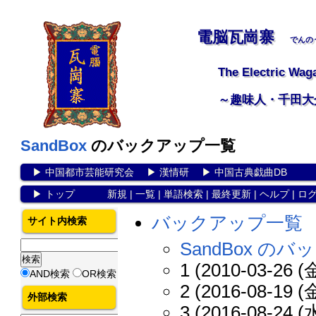
電脳瓦崗寨
でんの
The Electric Wag
～趣味人・千田大
SandBox
のバックアップ一覧
▶
中国都市芸能研究会
▶
漢情研
▶
中国古典戯曲DB
▶
トップ
新規
|
一覧
|
単語検索
|
最終更新
|
ヘルプ
|
ロ
バックアップ一覧
サイト内検索
SandBox の
1 (2010-03-26 (金
AND検索
OR検索
2 (2016-08-19 (金
外部検索
3 (2016-08-24 (水