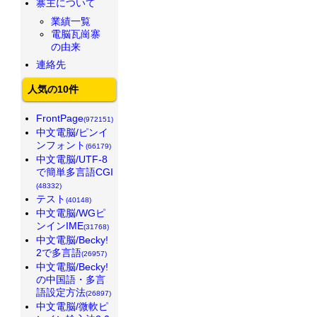
寨主について
業績一覧
電脳瓦崗寨
の由来
連絡先
人気の10件
FrontPage
(972151)
中文電脳/ピンイ
ンフォント
(66179)
中文電脳/UTF-8
で簡単多言語CGI
(48332)
テスト
(40148)
中文電脳/WGピ
ンインIME
(31768)
中文電脳/Becky!
2で多言語
(26957)
中文電脳/Becky!
の中国語・多言
語設定方法
(26897)
中文電脳/微軟ピ