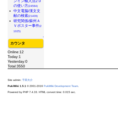
ンイン輸入法2.0
の使い方
(24584)
中文電脳/漢文文
献の検索
(21409)
研究関係/蘇州Ａ
Ｖポスター事件
(2
1025)
↑
カウンタ
Online:12
Today:1
Yesterday:0
Total:3550
Site admin:
千田大介
PukiWiki 1.5.1
© 2001-2016
PukiWiki Development Team
.
Powered by PHP 7.4.33. HTML convert time: 0.015 sec.