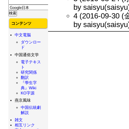
by saisyu(saisyu
4 (2016-09-30 (金
by saisyu(saisyu
コンテンツ
中文電脳
ダウンロー
ド
中国通俗文学
電子テキス
ト
研究関係
翻訳
『學生字
典』Wiki
KO字源
燕京風味
中国伝統劇
解説
雑文
相互リンク