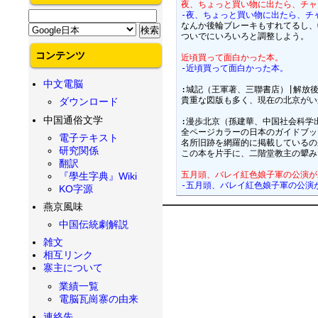
夜、ちょっと買い物に出たら、チャ
-夜、ちょっと買い物に出たら、チ
なんか後輪ブレーキもすれてるし、
ついでにいろいろと調整しよう。

コンテンツ
近頃買って面白かった本。
-近頃買って面白かった本。
中文電脳
:城記（王軍著、三聯書店）|解放
貴重な図版も多く、現在の北京がい
ダウンロード
中国通俗文学
:漫歩北京（孫建華、中国社会科学
全ページカラーの日本のガイドブッ
電子テキスト
名所旧跡を網羅的に掲載しているの
研究関係
この本を片手に、二階堂教主の顰み
翻訳
五月頭、バレイ紅色娘子軍の公演が
『學生字典』Wiki
-五月頭、バレイ紅色娘子軍の公演
KO字源
燕京風味
中国伝統劇解説
雑文
相互リンク
寨主について
業績一覧
電脳瓦崗寨の由来
連絡先