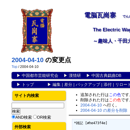
電脳瓦崗寨
でん
The Electric Wa
～趣味人・千田
2004-04-10
の変更点
Top
/ 2004-04-10
▶
中国都市芸能研究会
▶
漢情研
▶
中国古典戯曲DB
▶
トップ
▶
編集
|
差分
|
バックアップ
|
添付
|
リロー
追加された行は
この色
です
サイト内検索
削除された行は
この色
です
2004-04-10
へ行く。
2004-04-10 の差分を削除
AND検索
OR検索
*雑記 [#he473f4e]

外部検索