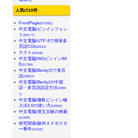
人気の10件
FrontPage
(972093)
中文電脳/ピンインフォン
ト
(66177)
中文電脳/UTF-8で簡単多
言語CGI
(48332)
テスト
(40148)
中文電脳/WGピンインIM
E
(31768)
中文電脳/Becky!2で多言
語
(26957)
中文電脳/Becky!の中国
語・多言語設定方法
(2689
7)
中文電脳/微軟ピンイン輸
入法2.0の使い方
(24584)
中文電脳/漢文文献の検索
(21408)
研究関係/蘇州ＡＶポスタ
ー事件
(21025)
↑