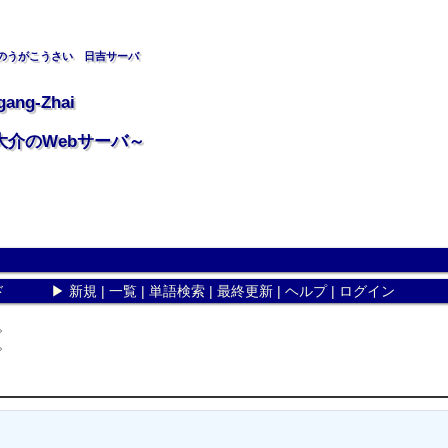
のうがこうさい 日吉サーバ
gang-Zhai
大介のWebサーバ～
ド
▶
新規
|
一覧
|
単語検索
|
最終更新
|
ヘルプ
|
ログイン
。
。