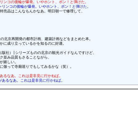
リンコの後輪が爆発。いやホント、ボン！と弾けた。
ャリンコの後輪が爆発。いやホント、ボン！と弾けた。
特売品はこんなもんかなあ。明日朝一で修理して、

後の北京再開発の都市計画、建築計画などをまとめた本。

かに成り立っているかを知るのに好適。

出版社）|シリーズものの北京の観光ガイドなんですけど、

ク並み品質もさることながら、

が嬉しい。

に倣って寺廟巡りでもしてみるかな（笑）。

あるなあ。これは是非見に行かねば。
があるなあ。これは是非見に行かねば。