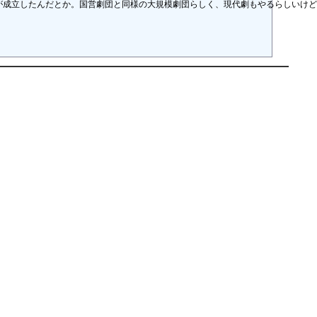
、北京に解放後初の豫劇団が成立したんだとか。国営劇団と同様の大規模劇団らしく、現代劇もや