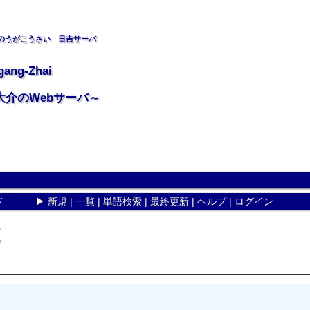
のうがこうさい 日吉サーバ
gang-Zhai
大介のWebサーバ～
ド
▶
新規
|
一覧
|
単語検索
|
最終更新
|
ヘルプ
|
ログイン
。
。