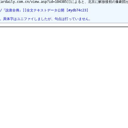
ww.stardaily.com.cn/view.asp?id=104385]]によると
/『說唐全傳』]]全文テキストデータ公開 [#ydb74c23]
。異体字はユニファイしましたが、句点は打っていません。