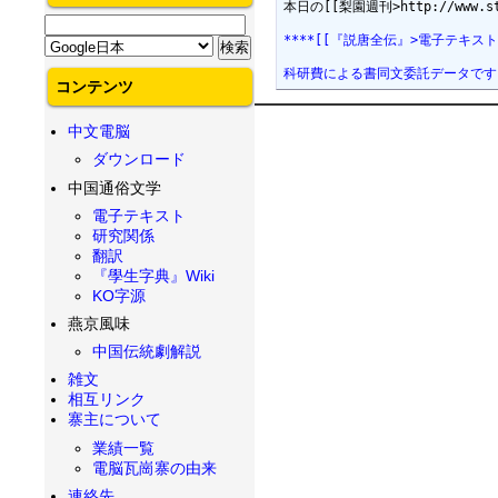
本日の[[梨園週刊>http://w
****[[『説唐全伝』>電子テキスト
科研費による書同文委託データです
コンテンツ
中文電脳
ダウンロード
中国通俗文学
電子テキスト
研究関係
翻訳
『學生字典』Wiki
KO字源
燕京風味
中国伝統劇解説
雑文
相互リンク
寨主について
業績一覧
電脳瓦崗寨の由来
連絡先