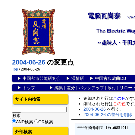
電脳瓦崗寨
でん
The Electric Wa
～趣味人・千田
2004-06-26
の変更点
Top
/ 2004-06-26
▶
中国都市芸能研究会
▶
漢情研
▶
中国古典戯曲DB
▶
トップ
▶
編集
|
差分
|
バックアップ
|
添付
|
リロー
追加された行は
この色
です
サイト内検索
削除された行は
この色
です
2004-06-26
へ行く。
2004-06-26 の差分を削除
AND検索
OR検索
****戦奇豫劇団 [#ra685f9f]

外部検索