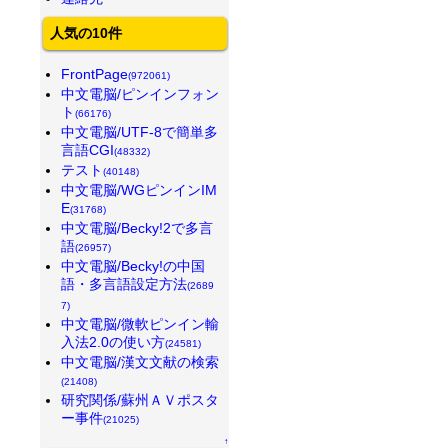
人気の10件
FrontPage
(972061)
中文電脳/ピンインフォン
ト
(66176)
中文電脳/UTF-8で簡単多
言語CGI
(48332)
テスト
(40148)
中文電脳/WGピンインIM
E
(31768)
中文電脳/Becky!2で多言
語
(26957)
中文電脳/Becky!の中国
語・多言語設定方法
(2689
7)
中文電脳/微軟ピンイン輸
入法2.0の使い方
(24581)
中文電脳/漢文文献の検索
(21408)
研究関係/蘇州ＡＶポスタ
ー事件
(21025)
↑