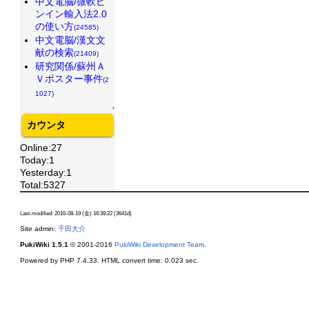
中文電脳/微軟ピ
ンイン輸入法2.0
の使い方
(24585)
中文電脳/漢文文
献の検索
(21409)
研究関係/蘇州Ａ
Ｖポスター事件
(2
1027)
↑
カウンタ
Online:27
Today:1
Yesterday:1
Total:5327
Last-modified: 2016-08-19 (金) 16:39:22 (3641d)
Site admin:
千田大介
PukiWiki 1.5.1
© 2001-2016
PukiWiki Development Team
.
Powered by PHP 7.4.33. HTML convert time: 0.023 sec.