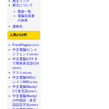
相互リンク
寨主について
業績一覧
電脳瓦崗寨
の由来
連絡先
人気の10件
FrontPage
(972237)
中文電脳/ピンイ
ンフォント
(66180)
中文電脳/UTF-8
で簡単多言語CGI
(48332)
テスト
(40148)
中文電脳/WGピ
ンインIME
(31768)
中文電脳/Becky!
2で多言語
(26957)
中文電脳/Becky!
の中国語・多言
語設定方法
(26897)