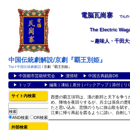
電脳瓦崗寨
でんの
The Electric Wag
～趣味人・千田大
中国伝統劇解説/京劇『覇王別姫』
Top
/
中国伝統劇解説
/ 京劇『覇王別姫』
▶
中国都市芸能研究会
▶
漢情研
▶
中国古典戯曲DB
▶
トップ
▶
編集
|
凍結
|
差分
|
バックアップ
|
添付
|
リ
サイト内検索
西楚の覇王項羽は、漢の劉邦と天下を争う
め、陣地を夜回りするが、兵士は張良の楚
たと思い込み、悲憤のうちに抜山歌を賦す
江東に帰り再起を図るように請い、自刎し
AND検索
OR検索
外部検索