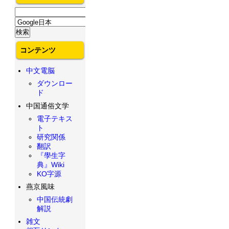
コンテンツ
中文電脳
ダウンロー
ド
中国通俗文学
電子テキス
ト
研究関係
翻訳
『學生字
典』Wiki
KO字源
燕京風味
中国伝統劇
解説
雑文