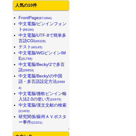
人気の10件
FrontPage
(971694)
中文電脳/ピンインフォン
ト
(66164)
中文電脳/UTF-8で簡単多
言語CGI
(48328)
テスト
(40145)
中文電脳/WGピンインIM
E
(31758)
中文電脳/Becky!2で多言
語
(26953)
中文電脳/Becky!の中国
語・多言語設定方法
(2689
4)
中文電脳/微軟ピンイン輸
入法2.0の使い方
(24575)
中文電脳/漢文文献の検索
(21403)
研究関係/蘇州ＡＶポスタ
ー事件
(21021)
↑