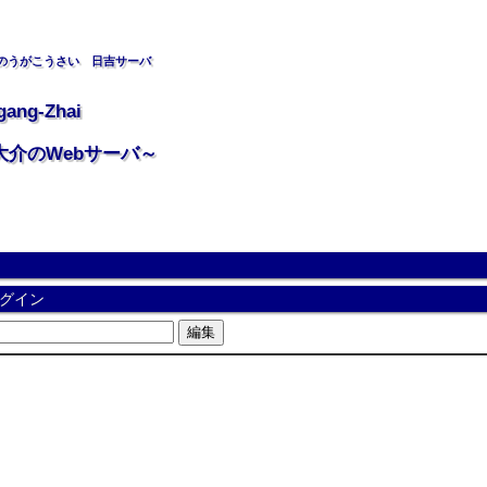
のうがこうさい 日吉サーバ
gang-Zhai
大介のWebサーバ～
グイン