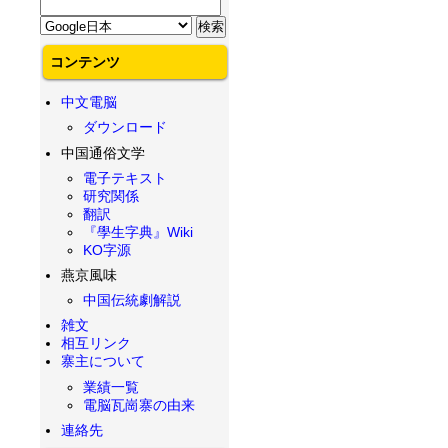
コンテンツ
中文電脳
ダウンロード
中国通俗文学
電子テキスト
研究関係
翻訳
『學生字典』Wiki
KO字源
燕京風味
中国伝統劇解説
雑文
相互リンク
寨主について
業績一覧
電脳瓦崗寨の由来
連絡先