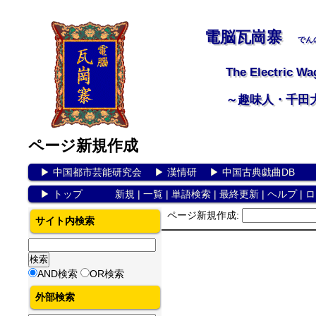
電脳瓦崗寨
でん
The Electric Wa
～趣味人・千田
ページ新規作成
▶
中国都市芸能研究会
▶
漢情研
▶
中国古典戯曲DB
▶
トップ
新規
|
一覧
|
単語検索
|
最終更新
|
ヘルプ
|
ロ
ページ新規作成:
サイト内検索
AND検索
OR検索
外部検索