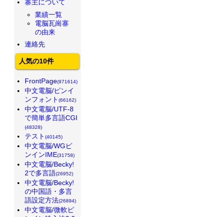
寨主について
業績一覧
電脳瓦崗寨
の由来
連絡先
人気の10件
FrontPage
(971614)
中文電脳/ピンイ
ンフォント
(66162)
中文電脳/UTF-8
で簡単多言語CGI
(48328)
テスト
(40145)
中文電脳/WGピ
ンインIME
(31758)
中文電脳/Becky!
2で多言語
(26952)
中文電脳/Becky!
の中国語・多言
語設定方法
(26894)
中文電脳/微軟ピ