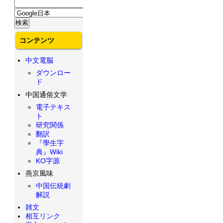
コンテンツ
中文電脳
ダウンロー
ド
中国通俗文学
電子テキス
ト
研究関係
翻訳
『學生字
典』Wiki
KO字源
燕京風味
中国伝統劇
解説
雑文
相互リンク