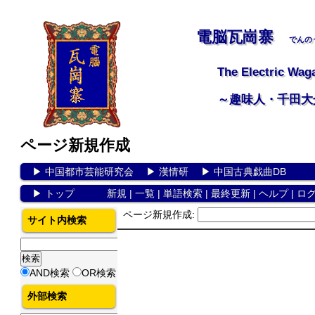
電脳瓦崗寨
でんの
The Electric Wag
～趣味人・千田大
ページ新規作成
▶
中国都市芸能研究会
▶
漢情研
▶
中国古典戯曲DB
▶
トップ
新規
|
一覧
|
単語検索
|
最終更新
|
ヘルプ
|
ロ
ページ新規作成:
サイト内検索
AND検索
OR検索
外部検索