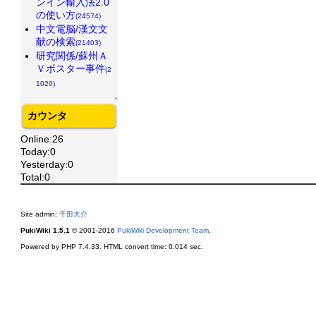
ンイン輸入法2.0
の使い方
(24574)
中文電脳/漢文文
献の検索
(21403)
研究関係/蘇州Ａ
Ｖポスター事件
(2
1020)
↑
カウンタ
Online:26
Today:0
Yesterday:0
Total:0
Site admin:
千田大介
PukiWiki 1.5.1
© 2001-2016
PukiWiki Development Team
.
Powered by PHP 7.4.33. HTML convert time: 0.014 sec.