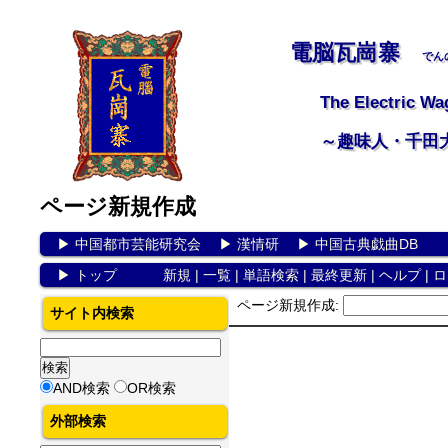
電脳瓦崗寨
でん
The Electric Wa
～趣味人・千田
ページ新規作成
▶
中国都市芸能研究会
▶
漢情研
▶
中国古典戯曲DB
▶
トップ
新規
|
一覧
|
単語検索
|
最終更新
|
ヘルプ
|
ロ
ページ新規作成:
サイト内検索
AND検索
OR検索
外部検索