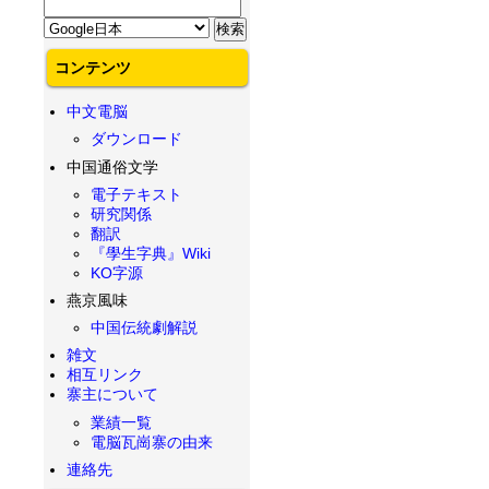
コンテンツ
中文電脳
ダウンロード
中国通俗文学
電子テキスト
研究関係
翻訳
『學生字典』Wiki
KO字源
燕京風味
中国伝統劇解説
雑文
相互リンク
寨主について
業績一覧
電脳瓦崗寨の由来
連絡先