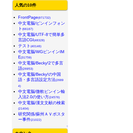
人気の10件
FrontPage
(971732)
中文電脳/ピンインフォン
ト
(66167)
中文電脳/UTF-8で簡単多
言語CGI
(48328)
テスト
(40146)
中文電脳/WGピンインIM
E
(31759)
中文電脳/Becky!2で多言
語
(26953)
中文電脳/Becky!の中国
語・多言語設定方法
(2689
4)
中文電脳/微軟ピンイン輸
入法2.0の使い方
(24576)
中文電脳/漢文文献の検索
(21404)
研究関係/蘇州ＡＶポスタ
ー事件
(21022)
↑