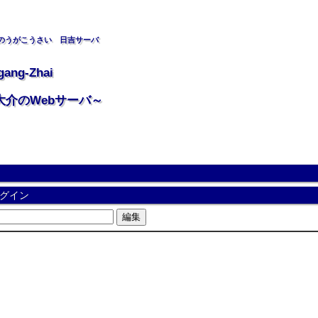
のうがこうさい 日吉サーバ
gang-Zhai
大介のWebサーバ～
グイン