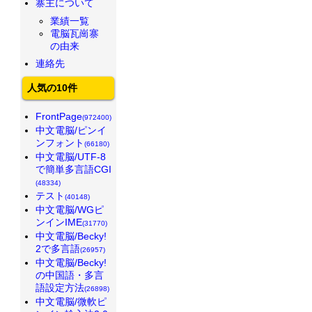
寨主について
業績一覧
電脳瓦崗寨
の由来
連絡先
人気の10件
FrontPage
(972400)
中文電脳/ピンイ
ンフォント
(66180)
中文電脳/UTF-8
で簡単多言語CGI
(48334)
テスト
(40148)
中文電脳/WGピ
ンインIME
(31770)
中文電脳/Becky!
2で多言語
(26957)
中文電脳/Becky!
の中国語・多言
語設定方法
(26898)
中文電脳/微軟ピ