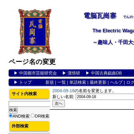
電脳瓦崗寨
でんの
The Electric Wag
～趣味人・千田大
ページ名の変更
▶
中国都市芸能研究会
▶
漢情研
▶
中国古典戯曲DB
▶
トップ
新規
|
一覧
|
単語検索
|
最終更新
|
ヘルプ
|
ロ
2004-09-18
の名前を変更します。
サイト内検索
新しい名前:
AND検索
OR検索
外部検索