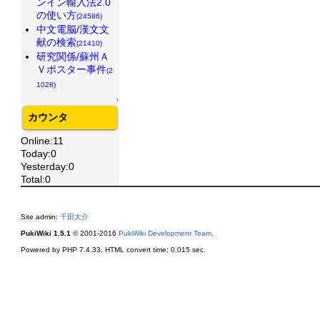
ンイン輸入法2.0
の使い方
(24586)
中文電脳/漢文文
献の検索
(21410)
研究関係/蘇州Ａ
Ｖポスター事件
(2
1028)
↑
カウンタ
Online:11
Today:0
Yesterday:0
Total:0
Site admin:
千田大介
PukiWiki 1.5.1
© 2001-2016
PukiWiki Development Team
.
Powered by PHP 7.4.33. HTML convert time: 0.015 sec.