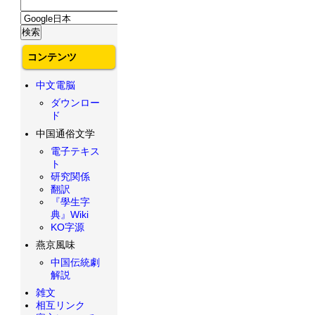
コンテンツ
中文電脳
ダウンロー
ド
中国通俗文学
電子テキス
ト
研究関係
翻訳
『學生字
典』Wiki
KO字源
燕京風味
中国伝統劇
解説
雑文
相互リンク