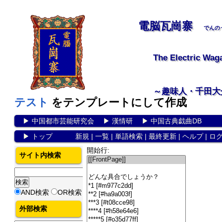
電脳瓦崗寨
でんの
The Electric Wag
～趣味人・千田大
テスト
をテンプレートにして作成
▶
中国都市芸能研究会
▶
漢情研
▶
中国古典戯曲DB
▶
トップ
新規
|
一覧
|
単語検索
|
最終更新
|
ヘルプ
|
ロ
開始行:
サイト内検索
AND検索
OR検索
外部検索