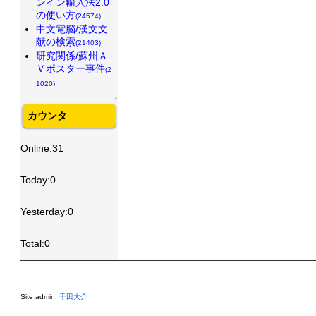
ンイン輸入法2.0
の使い方
(24574)
中文電脳/漢文文
献の検索
(21403)
研究関係/蘇州Ａ
Ｖポスター事件
(2
1020)
↑
カウンタ
Online:31
Today:0
Yesterday:0
Total:0
Site admin:
千田大介