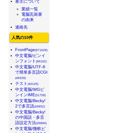
寨主について
業績一覧
電脳瓦崗寨
の由来
連絡先
人気の10件
FrontPage
(971628)
中文電脳/ピンイ
ンフォント
(66162)
中文電脳/UTF-8
で簡単多言語CGI
(48328)
テスト
(40145)
中文電脳/WGピ
ンインIME
(31758)
中文電脳/Becky!
2で多言語
(26952)
中文電脳/Becky!
の中国語・多言
語設定方法
(26894)
中文電脳/微軟ピ