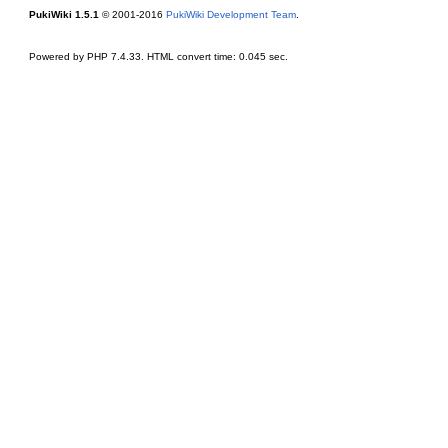
PukiWiki 1.5.1
© 2001-2016
PukiWiki Development Team
.
Powered by PHP 7.4.33. HTML convert time: 0.045 sec.