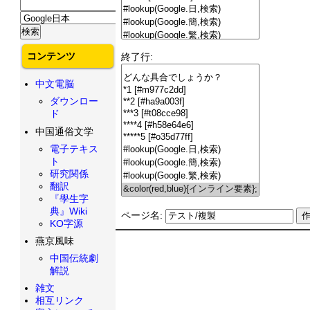
コンテンツ
終了行:
中文電脳
ダウンロー
ド
中国通俗文学
電子テキス
ト
研究関係
翻訳
『學生字
典』Wiki
ページ名:
KO字源
燕京風味
中国伝統劇
解説
雑文
相互リンク