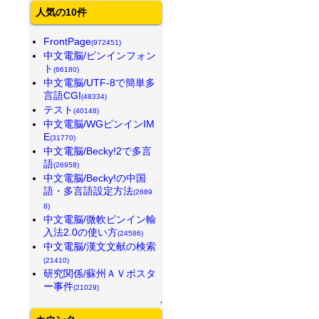
人気の10件
FrontPage
(972451)
中文電脳/ピンインフォン
ト
(66180)
中文電脳/UTF-8で簡単多
言語CGI
(48334)
テスト
(40148)
中文電脳/WGピンインIM
E
(31770)
中文電脳/Becky!2で多言
語
(26958)
中文電脳/Becky!の中国
語・多言語設定方法
(2689
8)
中文電脳/微軟ピンイン輸
入法2.0の使い方
(24586)
中文電脳/漢文文献の検索
(21410)
研究関係/蘇州ＡＶポスタ
ー事件
(21029)
↑