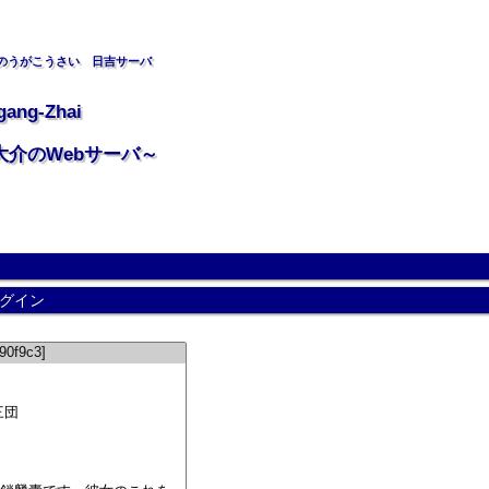
のうがこうさい 日吉サーバ
gang-Zhai
大介のWebサーバ～
グイン