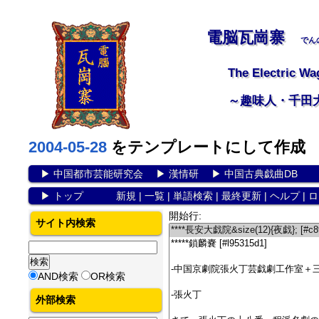
電脳瓦崗寨
でん
The Electric Wa
～趣味人・千田
2004-05-28
をテンプレートにして作成
▶
中国都市芸能研究会
▶
漢情研
▶
中国古典戯曲DB
▶
トップ
新規
|
一覧
|
単語検索
|
最終更新
|
ヘルプ
|
ロ
開始行:
サイト内検索
AND検索
OR検索
外部検索