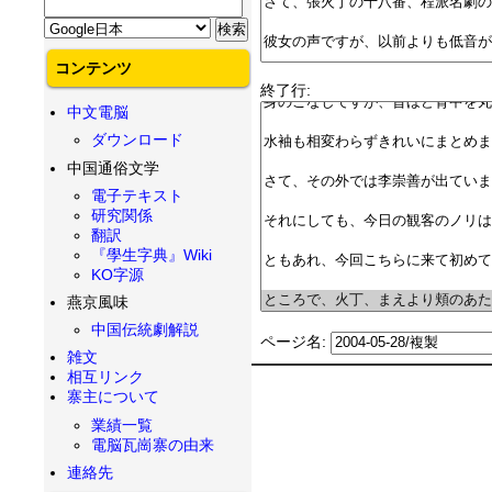
コンテンツ
終了行:
中文電脳
ダウンロード
中国通俗文学
電子テキスト
研究関係
翻訳
『學生字典』Wiki
KO字源
燕京風味
中国伝統劇解説
ページ名:
雑文
相互リンク
寨主について
業績一覧
電脳瓦崗寨の由来
連絡先