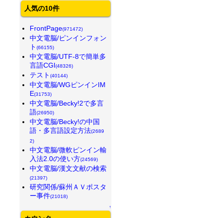
人気の10件
FrontPage
(971472)
中文電脳/ピンインフォン
ト
(66155)
中文電脳/UTF-8で簡単多
言語CGI
(48326)
テスト
(40144)
中文電脳/WGピンインIM
E
(31753)
中文電脳/Becky!2で多言
語
(26950)
中文電脳/Becky!の中国
語・多言語設定方法
(2689
2)
中文電脳/微軟ピンイン輸
入法2.0の使い方
(24569)
中文電脳/漢文文献の検索
(21397)
研究関係/蘇州ＡＶポスタ
ー事件
(21018)
↑