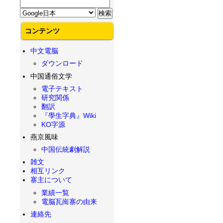
コンテンツ
中文電脳
ダウンロード
中国通俗文学
電子テキスト
研究関係
翻訳
『學生字典』Wiki
KO字源
燕京風味
中国伝統劇解説
雑文
相互リンク
寨主について
業績一覧
電脳瓦崗寨の由来
連絡先