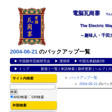
電脳瓦崗寨
でん
The Electric Wa
～趣味人・千田
2004-06-21
のバックアップ一覧
▶
中国都市芸能研究会
▶
漢情研
▶
中国古典戯曲DB
▶
トップ
新規
|
一覧
|
単語検索
|
最終更新
|
ヘルプ
|
ロ
バックアップ一覧
サイト内検索
2004-06-21
のバック
AND検索
OR検索
外部検索