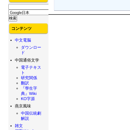
コンテンツ
中文電脳
ダウンロー
ド
中国通俗文学
電子テキス
ト
研究関係
翻訳
『學生字
典』Wiki
KO字源
燕京風味
中国伝統劇
解説
雑文