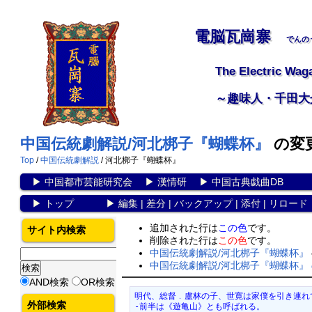
電脳瓦崗寨
でんの
The Electric Wag
～趣味人・千田大
中国伝統劇解説/河北梆子『蝴蝶杯』
の変
Top
/
中国伝統劇解説
/ 河北梆子『蝴蝶杯』
▶
中国都市芸能研究会
▶
漢情研
▶
中国古典戯曲DB
▶
トップ
▶
編集
|
差分
|
バックアップ
|
添付
|
リロード
追加された行は
この色
です。
サイト内検索
削除された行は
この色
です。
中国伝統劇解説/河北梆子『蝴蝶杯』
中国伝統劇解説/河北梆子『蝴蝶杯』
AND検索
OR検索
明代、総督﹒盧林の子、世寛は家僕を引き連れ
外部検索
-前半は《遊亀山》とも呼ばれる。