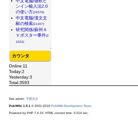
中文電脳/微軟ピ
ンイン輸入法2.0
の使い方
(24579)
中文電脳/漢文文
献の検索
(21407)
研究関係/蘇州Ａ
Ｖポスター事件
(2
1024)
↑
カウンタ
Online:11
Today:2
Yesterday:3
Total:3593
Site admin:
千田大介
PukiWiki 1.5.1
© 2001-2016
PukiWiki Development Team
.
Powered by PHP 7.4.33. HTML convert time: 0.014 sec.