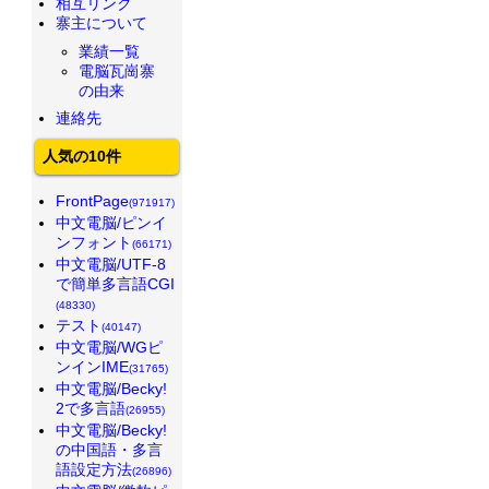
相互リンク
寨主について
業績一覧
電脳瓦崗寨
の由来
連絡先
人気の10件
FrontPage
(971917)
中文電脳/ピンイ
ンフォント
(66171)
中文電脳/UTF-8
で簡単多言語CGI
(48330)
テスト
(40147)
中文電脳/WGピ
ンインIME
(31765)
中文電脳/Becky!
2で多言語
(26955)
中文電脳/Becky!
の中国語・多言
語設定方法
(26896)