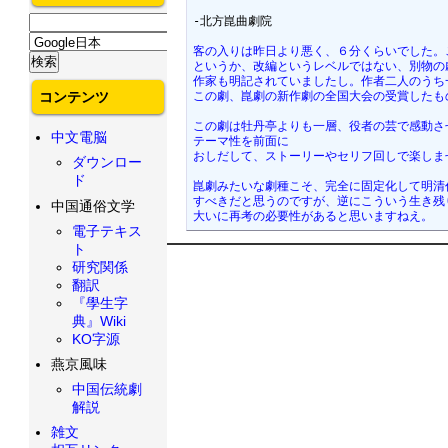
-北方崑曲劇院

客の入りは昨日より悪く、６分くらいでした。
というか、改編というレベルではない、別物の
作家も明記されていましたし。作者二人のうち
コンテンツ
この劇、崑劇の新作劇の全国大会の受賞したも
この劇は牡丹亭よりも一層、役者の芸で感動さ
中文電脳
テーマ性を前面に
おしだして、ストーリーやセリフ回しで楽しま
ダウンロー
ド
崑劇みたいな劇種こそ、完全に固定化して明清
すべきだと思うのですが、逆にこういう生き残
中国通俗文学
大いに再考の必要性があると思いますねえ。
電子テキス
ト
研究関係
翻訳
『學生字
典』Wiki
KO字源
燕京風味
中国伝統劇
解説
雑文