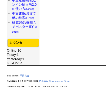
中文電脳/微軟ピ
ンイン輸入法2.0
の使い方
(24569)
中文電脳/漢文文
献の検索
(21397)
研究関係/蘇州Ａ
Ｖポスター事件
(2
1018)
↑
カウンタ
Online:10
Today:1
Yesterday:1
Total:2784
Site admin:
千田大介
PukiWiki 1.5.1
© 2001-2016
PukiWiki Development Team
.
Powered by PHP 7.4.33. HTML convert time: 0.015 sec.