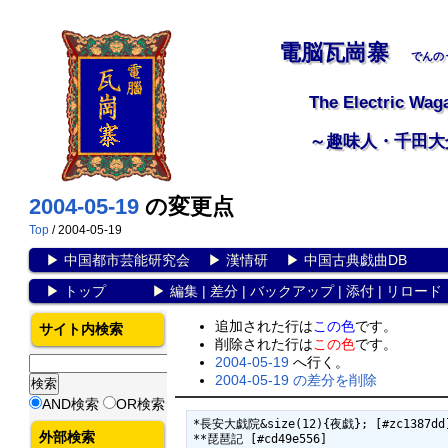
電脳瓦崗寨
でんの
The Electric Wag
～趣味人・千田大
2004-05-19
の変更点
Top
/ 2004-05-19
▶
中国都市芸能研究会
▶
漢情研
▶
中国古典戯曲DB
▶
トップ
▶
編集
|
差分
|
バックアップ
|
添付
|
リロード
追加された行は
この色
です。
サイト内検索
削除された行は
この色
です。
2004-05-19
へ行く。
2004-05-19 の差分を削除
AND検索
OR検索
*長安大戯院&size(12){夜戯}; [#zc1387dd]
外部検索
**琵琶記 [#cd49e556]
