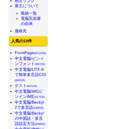
相互リンク
寨主について
業績一覧
電脳瓦崗寨
の由来
連絡先
人気の10件
FrontPage
(971458)
中文電脳/ピンイ
ンフォント
(66155)
中文電脳/UTF-8
で簡単多言語CGI
(48326)
テスト
(40144)
中文電脳/WGピ
ンインIME
(31753)
中文電脳/Becky!
2で多言語
(26950)
中文電脳/Becky!
の中国語・多言
語設定方法
(26892)