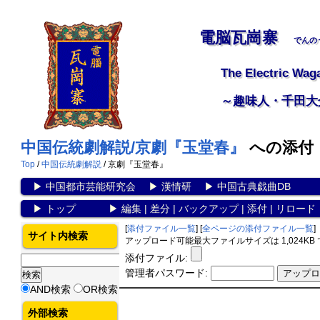
電脳瓦崗寨
でんの
The Electric Wag
～趣味人・千田大
中国伝統劇解説/京劇『玉堂春』
への添付
Top
/
中国伝統劇解説
/ 京劇『玉堂春』
▶
中国都市芸能研究会
▶
漢情研
▶
中国古典戯曲DB
▶
トップ
▶
編集
|
差分
|
バックアップ
|
添付
|
リロード
[
添付ファイル一覧
] [
全ページの添付ファイル一覧
]
サイト内検索
アップロード可能最大ファイルサイズは 1,024KB
添付ファイル:
管理者パスワード:
AND検索
OR検索
外部検索