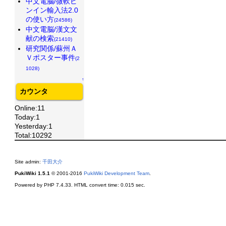
中文電脳/微軟ピ
ンイン輸入法2.0
の使い方
(24586)
中文電脳/漢文文
献の検索
(21410)
研究関係/蘇州Ａ
Ｖポスター事件
(2
1028)
↑
カウンタ
Online:11
Today:1
Yesterday:1
Total:10292
Site admin:
千田大介
PukiWiki 1.5.1
© 2001-2016
PukiWiki Development Team
.
Powered by PHP 7.4.33. HTML convert time: 0.015 sec.