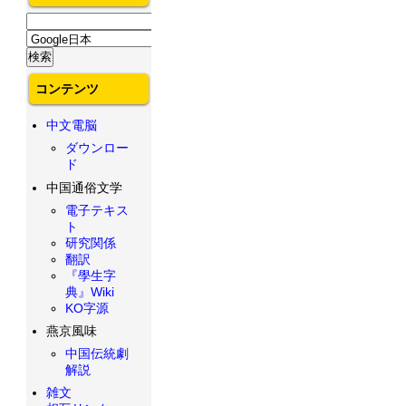
コンテンツ
中文電脳
ダウンロー
ド
中国通俗文学
電子テキス
ト
研究関係
翻訳
『學生字
典』Wiki
KO字源
燕京風味
中国伝統劇
解説
雑文