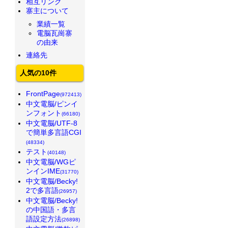
相互リンク
寨主について
業績一覧
電脳瓦崗寨
の由来
連絡先
人気の10件
FrontPage
(972413)
中文電脳/ピンイ
ンフォント
(66180)
中文電脳/UTF-8
で簡単多言語CGI
(48334)
テスト
(40148)
中文電脳/WGピ
ンインIME
(31770)
中文電脳/Becky!
2で多言語
(26957)
中文電脳/Becky!
の中国語・多言
語設定方法
(26898)