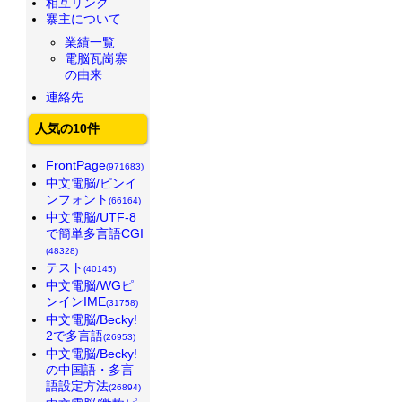
相互リンク
寨主について
業績一覧
電脳瓦崗寨
の由来
連絡先
人気の10件
FrontPage
(971683)
中文電脳/ピンイ
ンフォント
(66164)
中文電脳/UTF-8
で簡単多言語CGI
(48328)
テスト
(40145)
中文電脳/WGピ
ンインIME
(31758)
中文電脳/Becky!
2で多言語
(26953)
中文電脳/Becky!
の中国語・多言
語設定方法
(26894)