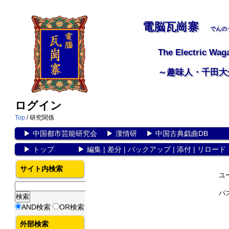
電脳瓦崗寨
でんの
The Electric Wag
～趣味人・千田大
ログイン
Top
/ 研究関係
▶
中国都市芸能研究会
▶
漢情研
▶
中国古典戯曲DB
▶
トップ
▶
編集
|
差分
|
バックアップ
|
添付
|
リロード
サイト内検索
ユ
パ
AND検索
OR検索
外部検索