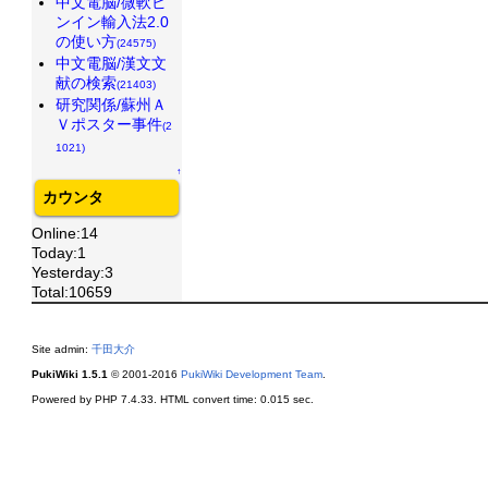
中文電脳/微軟ピ
ンイン輸入法2.0
の使い方
(24575)
中文電脳/漢文文
献の検索
(21403)
研究関係/蘇州Ａ
Ｖポスター事件
(2
1021)
↑
カウンタ
Online:14
Today:1
Yesterday:3
Total:10659
Site admin:
千田大介
PukiWiki 1.5.1
© 2001-2016
PukiWiki Development Team
.
Powered by PHP 7.4.33. HTML convert time: 0.015 sec.