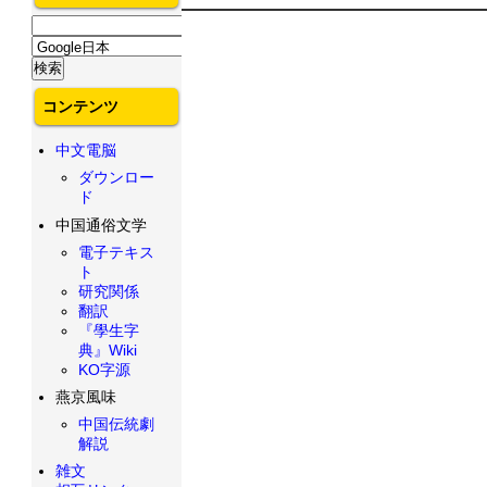
コンテンツ
中文電脳
ダウンロー
ド
中国通俗文学
電子テキス
ト
研究関係
翻訳
『學生字
典』Wiki
KO字源
燕京風味
中国伝統劇
解説
雑文