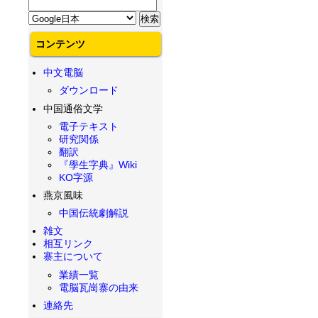
コンテンツ
中文電脳
ダウンロード
中国通俗文学
電子テキスト
研究関係
翻訳
『學生字典』Wiki
KO字源
燕京風味
中国伝統劇解説
雑文
相互リンク
寨主について
業績一覧
電脳瓦崗寨の由来
連絡先