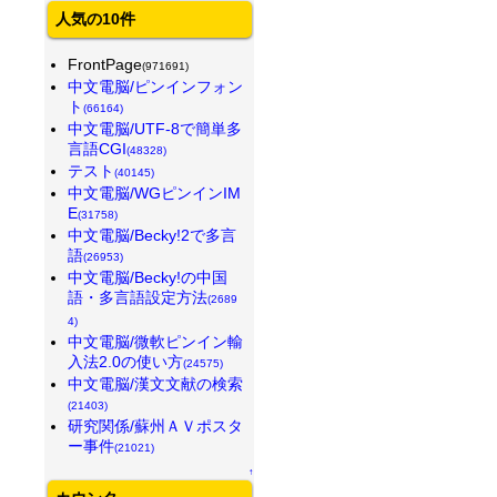
人気の10件
FrontPage
(971691)
中文電脳/ピンインフォン
ト
(66164)
中文電脳/UTF-8で簡単多
言語CGI
(48328)
テスト
(40145)
中文電脳/WGピンインIM
E
(31758)
中文電脳/Becky!2で多言
語
(26953)
中文電脳/Becky!の中国
語・多言語設定方法
(2689
4)
中文電脳/微軟ピンイン輸
入法2.0の使い方
(24575)
中文電脳/漢文文献の検索
(21403)
研究関係/蘇州ＡＶポスタ
ー事件
(21021)
↑