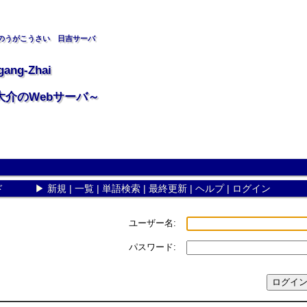
のうがこうさい 日吉サーバ
gang-Zhai
大介のWebサーバ～
ド
▶
新規
|
一覧
|
単語検索
|
最終更新
|
ヘルプ
|
ログイン
ユーザー名:
パスワード: