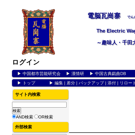
電脳瓦崗寨
でん
The Electric Wa
～趣味人・千田
ログイン
▶
中国都市芸能研究会
▶
漢情研
▶
中国古典戯曲DB
▶
トップ
▶
編集
|
差分
|
バックアップ
|
添付
|
リロー
サイト内検索
AND検索
OR検索
外部検索