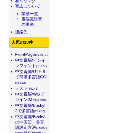
相互リンク
寨主について
業績一覧
電脳瓦崗寨
の由来
連絡先
人気の10件
FrontPage
(972072)
中文電脳/ピンイ
ンフォント
(66177)
中文電脳/UTF-8
で簡単多言語CGI
(48332)
テスト
(40148)
中文電脳/WGピ
ンインIME
(31768)
中文電脳/Becky!
2で多言語
(26957)
中文電脳/Becky!
の中国語・多言
語設定方法
(26897)