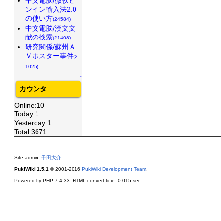
中文電脳/微軟ピ
ンイン輸入法2.0
の使い方
(24584)
中文電脳/漢文文
献の検索
(21408)
研究関係/蘇州Ａ
Ｖポスター事件
(2
1025)
↑
カウンタ
Online:10
Today:1
Yesterday:1
Total:3671
Site admin:
千田大介
PukiWiki 1.5.1
© 2001-2016
PukiWiki Development Team
.
Powered by PHP 7.4.33. HTML convert time: 0.015 sec.