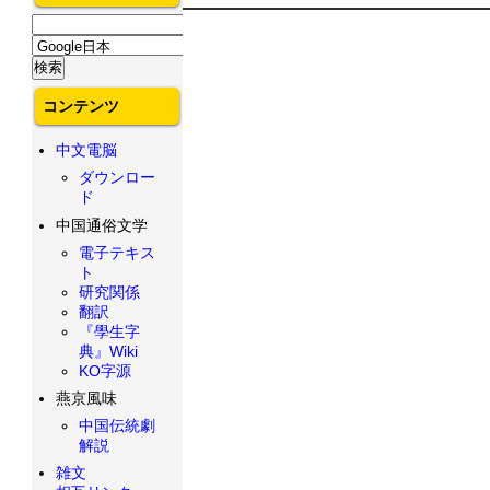
コンテンツ
中文電脳
ダウンロー
ド
中国通俗文学
電子テキス
ト
研究関係
翻訳
『學生字
典』Wiki
KO字源
燕京風味
中国伝統劇
解説
雑文