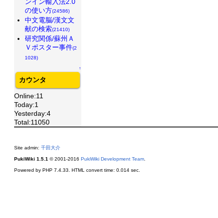
ンイン輸入法2.0
の使い方
(24586)
中文電脳/漢文文
献の検索
(21410)
研究関係/蘇州Ａ
Ｖポスター事件
(2
1028)
↑
カウンタ
Online:11
Today:1
Yesterday:4
Total:11050
Site admin:
千田大介
PukiWiki 1.5.1
© 2001-2016
PukiWiki Development Team
.
Powered by PHP 7.4.33. HTML convert time: 0.014 sec.