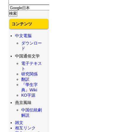
コンテンツ
中文電脳
ダウンロー
ド
中国通俗文学
電子テキス
ト
研究関係
翻訳
『學生字
典』Wiki
KO字源
燕京風味
中国伝統劇
解説
雑文
相互リンク