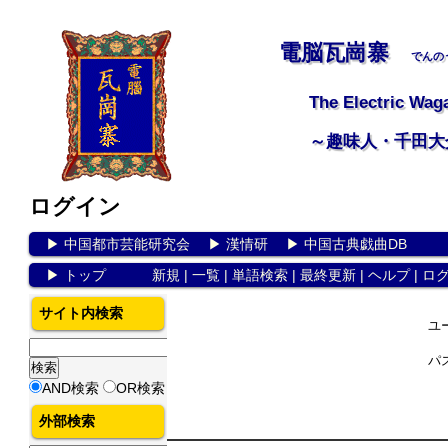
電脳瓦崗寨
でんの
The Electric Wag
～趣味人・千田大
ログイン
▶
中国都市芸能研究会
▶
漢情研
▶
中国古典戯曲DB
▶
トップ
新規
|
一覧
|
単語検索
|
最終更新
|
ヘルプ
|
ロ
サイト内検索
ユ
パ
AND検索
OR検索
外部検索