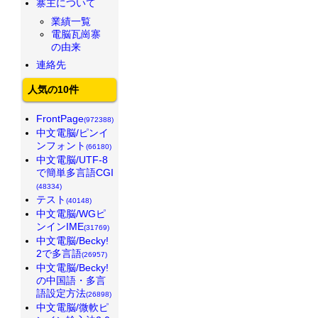
寨主について
業績一覧
電脳瓦崗寨
の由来
連絡先
人気の10件
FrontPage
(972388)
中文電脳/ピンイ
ンフォント
(66180)
中文電脳/UTF-8
で簡単多言語CGI
(48334)
テスト
(40148)
中文電脳/WGピ
ンインIME
(31769)
中文電脳/Becky!
2で多言語
(26957)
中文電脳/Becky!
の中国語・多言
語設定方法
(26898)
中文電脳/微軟ピ