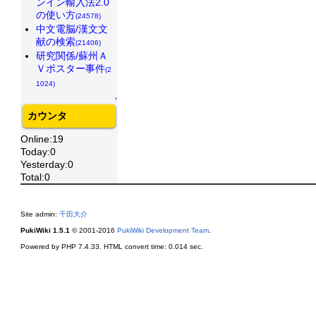
ンイン輸入法2.0
の使い方
(24578)
中文電脳/漢文文
献の検索
(21406)
研究関係/蘇州Ａ
Ｖポスター事件
(2
1024)
↑
カウンタ
Online:19
Today:0
Yesterday:0
Total:0
Site admin:
千田大介
PukiWiki 1.5.1
© 2001-2016
PukiWiki Development Team
.
Powered by PHP 7.4.33. HTML convert time: 0.014 sec.