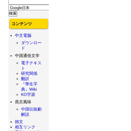
コンテンツ
中文電脳
ダウンロー
ド
中国通俗文学
電子テキス
ト
研究関係
翻訳
『學生字
典』Wiki
KO字源
燕京風味
中国伝統劇
解説
雑文
相互リンク