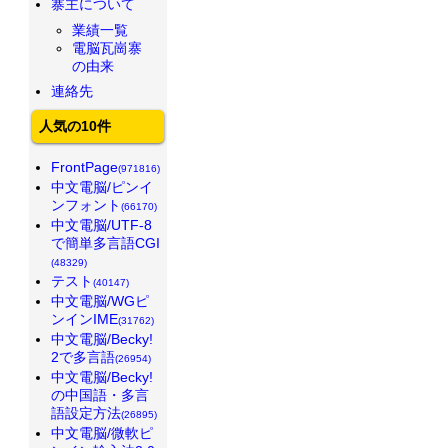
寨主について
業績一覧
電脳瓦崗寨
の由来
連絡先
人気の10件
FrontPage
(971816)
中文電脳/ピンイ
ンフォント
(66170)
中文電脳/UTF-8
で簡単多言語CGI
(48329)
テスト
(40147)
中文電脳/WGピ
ンインIME
(31762)
中文電脳/Becky!
2で多言語
(26954)
中文電脳/Becky!
の中国語・多言
語設定方法
(26895)
中文電脳/微軟ピ