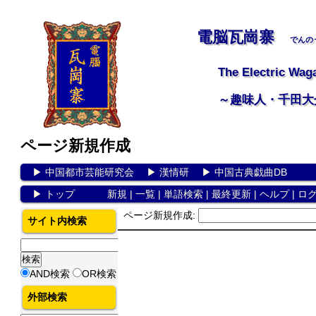
電脳瓦崗寨
でんの
The Electric Wag
～趣味人・千田大
ページ新規作成
▶
中国都市芸能研究会
▶
漢情研
▶
中国古典戯曲DB
▶
トップ
新規
|
一覧
|
単語検索
|
最終更新
|
ヘルプ
|
ロ
ページ新規作成:
サイト内検索
AND検索
OR検索
外部検索