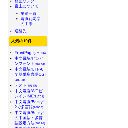
相互リンク
寨主について
業績一覧
電脳瓦崗寨
の由来
連絡先
人気の10件
FrontPage
(971656)
中文電脳/ピンイ
ンフォント
(66163)
中文電脳/UTF-8
で簡単多言語CGI
(48328)
テスト
(40145)
中文電脳/WGピ
ンインIME
(31758)
中文電脳/Becky!
2で多言語
(26953)
中文電脳/Becky!
の中国語・多言
語設定方法
(26894)