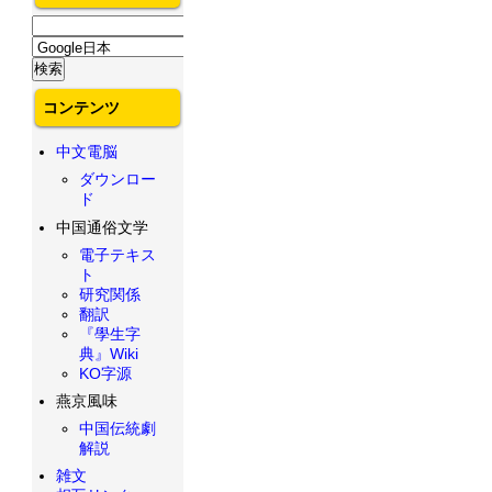
コンテンツ
中文電脳
ダウンロー
ド
中国通俗文学
電子テキス
ト
研究関係
翻訳
『學生字
典』Wiki
KO字源
燕京風味
中国伝統劇
解説
雑文