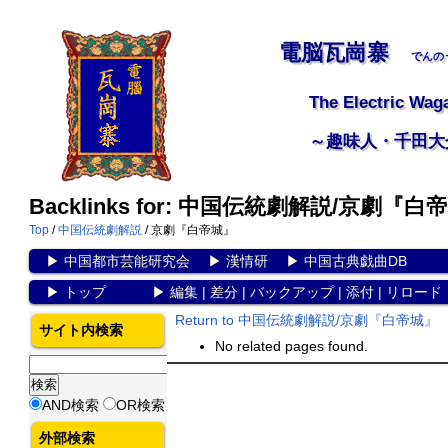
電脳瓦崗寨
でんの
The Electric Wag
～趣味人・千田大
Backlinks for: 中国伝統劇解説/京劇『白
Top
/
中国伝統劇解説
/ 京劇『白帝城』
▶
中国都市芸能研究会
▶
漢情研
▶
中国古典戯曲DB
▶
トップ
▶
編集
|
差分
|
バックアップ
|
添付
|
リロード
Return to 中国伝統劇解説/京劇『白帝城』
サイト内検索
No related pages found.
AND検索
OR検索
外部検索