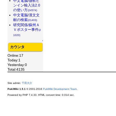
中文電脳/微軟ピ
ンイン輸入法2.0
の使い方
(24574)
中文電脳/漢文文
献の検索
(21403)
研究関係/蘇州Ａ
Ｖポスター事件
(2
1020)
↑
カウンタ
Online:17
Today:1
Yesterday:0
Total:4135
Site admin:
千田大介
PukiWiki 1.5.1
© 2001-2016
PukiWiki Development Team
.
Powered by PHP 7.4.33. HTML convert time: 0.014 sec.