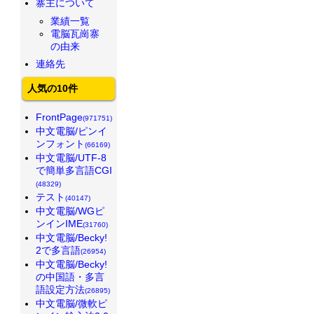
寨主について
業績一覧
電脳瓦崗寨
の由来
連絡先
人気の10件
FrontPage
(971751)
中文電脳/ピンイ
ンフォント
(66169)
中文電脳/UTF-8
で簡単多言語CGI
(48329)
テスト
(40147)
中文電脳/WGピ
ンインIME
(31760)
中文電脳/Becky!
2で多言語
(26954)
中文電脳/Becky!
の中国語・多言
語設定方法
(26895)
中文電脳/微軟ピ