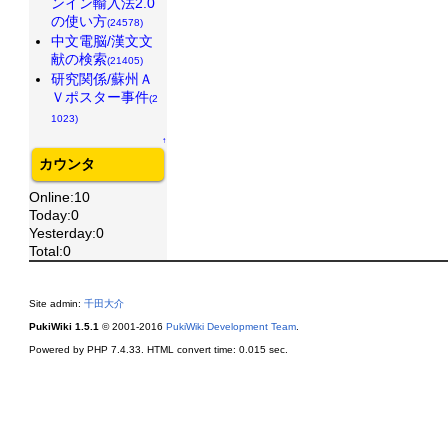
ンイン輸入法2.0
の使い方
(24578)
中文電脳/漢文文
献の検索
(21405)
研究関係/蘇州Ａ
Ｖポスター事件
(2
1023)
↑
カウンタ
Online:10
Today:0
Yesterday:0
Total:0
Site admin:
千田大介
PukiWiki 1.5.1
© 2001-2016
PukiWiki Development Team
.
Powered by PHP 7.4.33. HTML convert time: 0.015 sec.