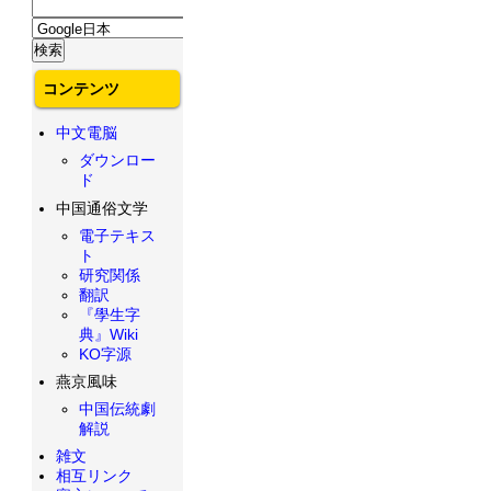
コンテンツ
中文電脳
ダウンロー
ド
中国通俗文学
電子テキス
ト
研究関係
翻訳
『學生字
典』Wiki
KO字源
燕京風味
中国伝統劇
解説
雑文
相互リンク