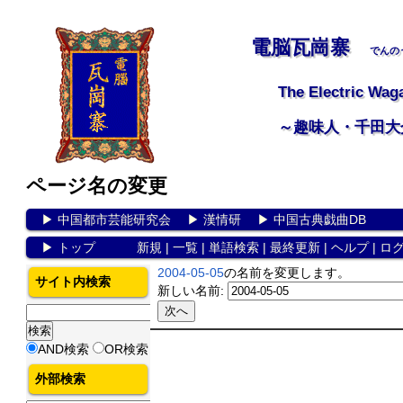
電脳瓦崗寨
でんの
The Electric Wag
～趣味人・千田大
ページ名の変更
▶
中国都市芸能研究会
▶
漢情研
▶
中国古典戯曲DB
▶
トップ
新規
|
一覧
|
単語検索
|
最終更新
|
ヘルプ
|
ロ
2004-05-05
の名前を変更します。
サイト内検索
新しい名前:
AND検索
OR検索
外部検索