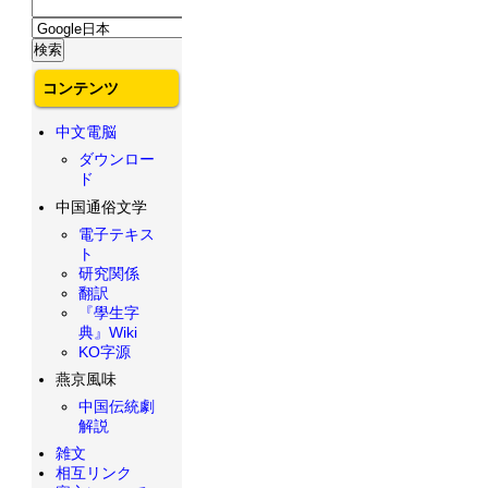
コンテンツ
中文電脳
ダウンロー
ド
中国通俗文学
電子テキス
ト
研究関係
翻訳
『學生字
典』Wiki
KO字源
燕京風味
中国伝統劇
解説
雑文
相互リンク