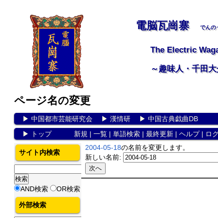
電脳瓦崗寨
でんの
The Electric Wag
～趣味人・千田大
ページ名の変更
▶
中国都市芸能研究会
▶
漢情研
▶
中国古典戯曲DB
▶
トップ
新規
|
一覧
|
単語検索
|
最終更新
|
ヘルプ
|
ロ
2004-05-18
の名前を変更します。
サイト内検索
新しい名前:
AND検索
OR検索
外部検索