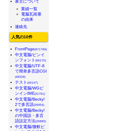
寨主について
業績一覧
電脳瓦崗寨
の由来
連絡先
人気の10件
FrontPage
(971769)
中文電脳/ピンイ
ンフォント
(66170)
中文電脳/UTF-8
で簡単多言語CGI
(48329)
テスト
(40147)
中文電脳/WGピ
ンインIME
(31761)
中文電脳/Becky!
2で多言語
(26954)
中文電脳/Becky!
の中国語・多言
語設定方法
(26895)
中文電脳/微軟ピ