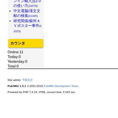
ンイン輸入法2.0
の使い方
(24578)
中文電脳/漢文文
献の検索
(21405)
研究関係/蘇州Ａ
Ｖポスター事件
(2
1023)
↑
カウンタ
Online:11
Today:0
Yesterday:0
Total:0
Site admin:
千田大介
PukiWiki 1.5.1
© 2001-2016
PukiWiki Development Team
.
Powered by PHP 7.4.33. HTML convert time: 0.045 sec.