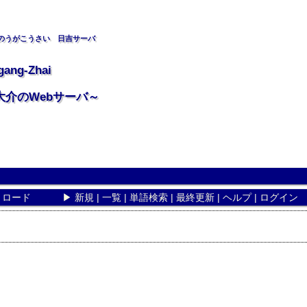
のうがこうさい 日吉サーバ
gang-Zhai
大介のWebサーバ～
リロード
▶
新規
|
一覧
|
単語検索
|
最終更新
|
ヘルプ
|
ログイン