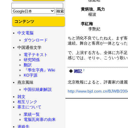
徐延昭
黄炳強、馬力
楊波
コンテンツ
李紅梅
李艶妃
中文電脳
ちと消化不良でしたねえ。まず客
ダウンロード
連続。舞台と客席が一体となった
中国通俗文学
で、上演する方も、全体に力不足
電子テキスト
感じでは、そりゃ、こういう歌い
研究関係
翻訳
『學生字典』Wiki
†
雑記
KO字源
北京晩報によると、評書家の連麗
燕京風味
中国伝統劇解説
http://www.bjd.com.cn/BJWB/
雑文
相互リンク
寨主について
業績一覧
電脳瓦崗寨の由来
連絡先