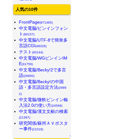
人気の10件
FrontPage
(971485)
中文電脳/ピンインフォン
ト
(66157)
中文電脳/UTF-8で簡単多
言語CGI
(48326)
テスト
(40144)
中文電脳/WGピンインIM
E
(31756)
中文電脳/Becky!2で多言
語
(26950)
中文電脳/Becky!の中国
語・多言語設定方法
(2689
2)
中文電脳/微軟ピンイン輸
入法2.0の使い方
(24569)
中文電脳/漢文文献の検索
(21397)
研究関係/蘇州ＡＶポスタ
ー事件
(21018)
↑