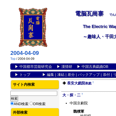
電脳瓦崗寨
でん
The Electric Wa
～趣味人・千田
2004-04-09
Top
/ 2004-04-09
▶
中国都市芸能研究会
▶
漢情研
▶
中国古典戯曲DB
▶
トップ
▶
編集
|
凍結
|
差分
|
バックアップ
|
添付
|
†
長安大戯院
夜戯
サイト内検索
†
大・探・二
中国京劇院
AND検索
OR検索
魏積軍
外部検索