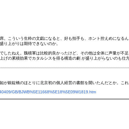
席。こういう生粋の文戯になると、好も拍手も、ホント控えめになるん
盛り上がりは期待できないのか。
でしたねえ。魏積軍は比較的良かったけど、その他は全体に声量が不足
上げの累積効果でカタルシスを得る構造の劇 が盛り上がらないのも仕
如が銀錠橋のほとりに北京初の個人経営の書館を開いたんだとか。これ
20040409/GB/BJWB%5E11668%5E18%5E09W1819.htm