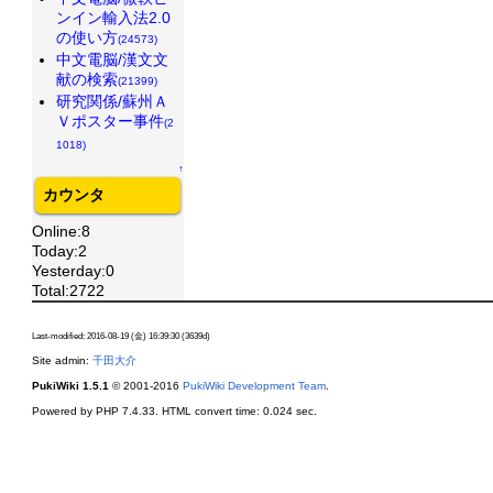
ンイン輸入法2.0
の使い方
(24573)
中文電脳/漢文文
献の検索
(21399)
研究関係/蘇州Ａ
Ｖポスター事件
(2
1018)
↑
カウンタ
Online:8
Today:2
Yesterday:0
Total:2722
Last-modified: 2016-08-19 (金) 16:39:30 (3639d)
Site admin:
千田大介
PukiWiki 1.5.1
© 2001-2016
PukiWiki Development Team
.
Powered by PHP 7.4.33. HTML convert time: 0.024 sec.