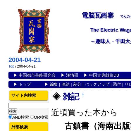
電脳瓦崗寨
でんの
The Electric Wag
～趣味人・千田大
2004-04-21
Top
/ 2004-04-21
▶
中国都市芸能研究会
▶
漢情研
▶
中国古典戯曲DB
▶
トップ
▶
編集
|
凍結
|
差分
|
バックアップ
|
添付
|
リ
†
雑記
サイト内検索
近頃買った本から
AND検索
OR検索
古鎮書（海南出版
外部検索