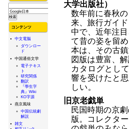
大学出版社）
数年前に春秋の
来、旅行ガイド
コンテンツ
中で、近年注目
中文電脳
て昔の姿を留め
ダウンロー
本は、その古鎮
ド
図版は豊富、解
中国通俗文学
電子テキス
カタログとして
ト
響を受けたと思
研究関係
翻訳
しい。
『學生字
典』Wiki
KO字源
旧京老戯単
燕京風味
民国時期の京劇
中国伝統劇
解説
版。コレクター
雑文
の戯単のみなら
相互リンク