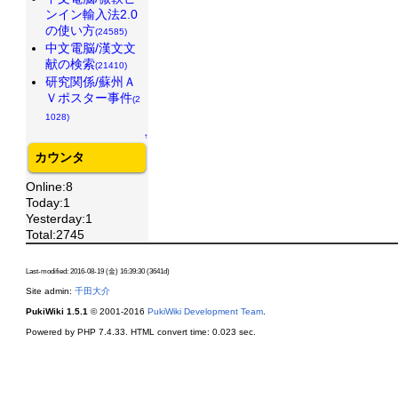
ンイン輸入法2.0
の使い方
(24585)
中文電脳/漢文文
献の検索
(21410)
研究関係/蘇州Ａ
Ｖポスター事件
(2
1028)
↑
カウンタ
Online:8
Today:1
Yesterday:1
Total:2745
Last-modified: 2016-08-19 (金) 16:39:30 (3641d)
Site admin:
千田大介
PukiWiki 1.5.1
© 2001-2016
PukiWiki Development Team
.
Powered by PHP 7.4.33. HTML convert time: 0.023 sec.