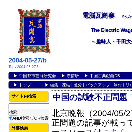
電脳瓦崗寨
でんの
The Electric Wag
～趣味人・千田大
2004-05-27/b
Top
/
2004-05-27
/ b
▶
中国都市芸能研究会
▶
漢情研
▶
中国古典戯曲DB
▶
トップ
▶
編集
|
凍結
|
差分
|
バックアップ
|
添付
|
リ
中国の試験不正問題
サイト内検索
北京晩報（2004/0
AND検索
OR検索
正問題の記事が載っ
外部検索