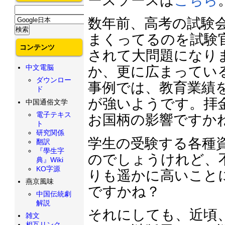
ースソースは
こちら
数年前、高考の試験
まくってるのを試験
コンテンツ
されて大問題になり
中文電脳
か、更に広まってい
ダウンロー
事例では、教育業績
ド
が強いようです。拝
中国通俗文学
電子テキス
お国柄の影響ですか
ト
研究関係
学生の受験する各種
翻訳
『學生字
のでしょうけれど、
典』Wiki
KO字源
りも遥かに高いことに
燕京風味
ですかね？
中国伝統劇
解説
それにしても、近頃
雑文
相互リンク