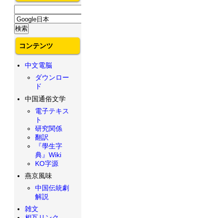
コンテンツ
中文電脳
ダウンロー
ド
中国通俗文学
電子テキス
ト
研究関係
翻訳
『學生字
典』Wiki
KO字源
燕京風味
中国伝統劇
解説
雑文
相互リンク