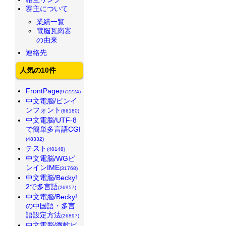
寨主について
業績一覧
電脳瓦崗寨
の由来
連絡先
人気の10件
FrontPage
(972224)
中文電脳/ピンイ
ンフォント
(66180)
中文電脳/UTF-8
で簡単多言語CGI
(48332)
テスト
(40148)
中文電脳/WGピ
ンインIME
(31768)
中文電脳/Becky!
2で多言語
(26957)
中文電脳/Becky!
の中国語・多言
語設定方法
(26897)
中文電脳/微軟ピ