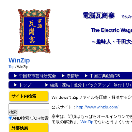
電脳瓦崗寨
でんの
The Electric Wag
～趣味人・千田大
WinZip
Top
/ WinZip
▶
中国都市芸能研究会
▶
漢情研
▶
中国古典戯曲DB
▶
トップ
▶
編集
|
凍結
|
差分
|
バックアップ
|
添付
|
リ
サイト内検索
WindowsでZipファイルを圧縮・解凍する
公式サイト：
http://www.winzip.com/
寨主は、近頃はもっぱらオールインワンで
AND検索
OR検索
モ版の解凍は、
WinZip
でないとうまくいか
外部検索