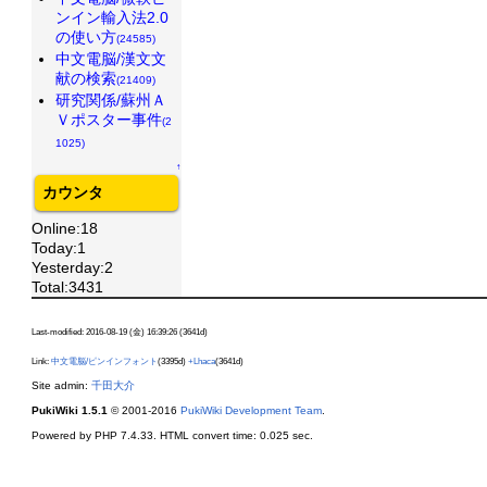
ンイン輸入法2.0
の使い方
(24585)
中文電脳/漢文文
献の検索
(21409)
研究関係/蘇州Ａ
Ｖポスター事件
(2
1025)
↑
カウンタ
Online:18
Today:1
Yesterday:2
Total:3431
Last-modified: 2016-08-19 (金) 16:39:26 (3641d)
Link:
中文電脳/ピンインフォント
(3395d)
+Lhaca
(3641d)
Site admin:
千田大介
PukiWiki 1.5.1
© 2001-2016
PukiWiki Development Team
.
Powered by PHP 7.4.33. HTML convert time: 0.025 sec.