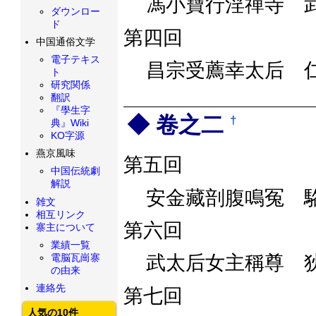
馮小寶行淫禪寺 
ダウンロー
ド
第四回
中国通俗文学
電子テキス
昌宗受薦幸太后 
ト
研究関係
翻訳
『學生字
卷之二
†
典』Wiki
KO字源
燕京風味
第五回
中国伝統劇
解説
安金藏剖腹鳴冤 
雑文
相互リンク
第六回
寨主について
業績一覧
電脳瓦崗寨
武太后女主稱尊 
の由来
連絡先
第七回
人気の10件