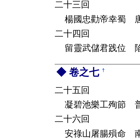
二十三回
楊國忠勸帝幸蜀 
二十四回
留靈武儲君践位 
卷之七
†
二十五回
凝碧池樂工殉節 
二十六回
安祿山屠腸殞命 