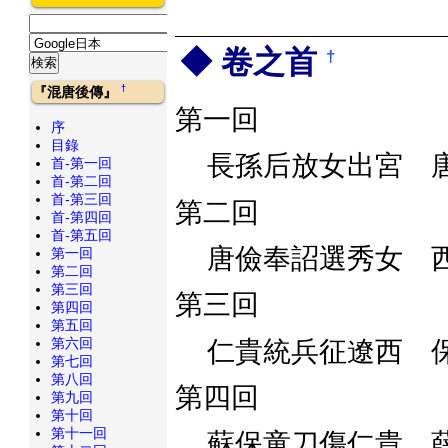
卷之首
†
†
『混唐後傳』
第一回
序
目錄
長孫后放女出宮 
首-第一回
首-第二回
首-第三回
第二回
首-第四回
首-第五回
唐儉奉詔選秀女 
第一回
第二回
第三回
第三回
第四回
第五回
第六回
仁貴統兵征遼西 
第七回
第八回
第四回
第九回
第十回
第十一回
蘇保童刀傷仁貴 