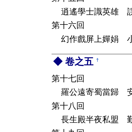
逍遙學士識英雄 
第十六回
幻作戲屏上嬋娟 
卷之五
†
第十七回
羅公遠寄蜀當歸 
第十八回
長生殿半夜私盟 