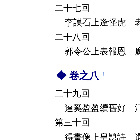
二十七回
李謨石上逄怪虎 
二十八回
郭令公上表報恩 
卷之八
†
二十九回
達奚盈盈續舊好 
第三十回
得畫像上皇題詩 