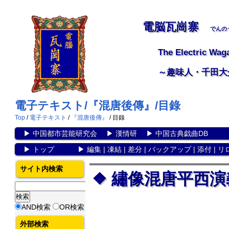
電脳瓦崗寨
でんの
The Electric Wag
～趣味人・千田大
電子テキスト/『混唐後傳』/目錄
Top
/
電子テキスト
/
『混唐後傳』
/ 目錄
▶
中国都市芸能研究会
▶
漢情研
▶
中国古典戯曲DB
▶
トップ
▶
編集
|
凍結
|
差分
|
バックアップ
|
添付
|
リ
サイト内検索
繡像混唐平西
AND検索
OR検索
外部検索