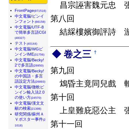
昌宗誣害魏元忠 
FrontPage
(971516)
中文電脳/ピンイ
第八回
ンフォント
(66158)
中文電脳/UTF-8
結綵樓嬪御評詩 
で簡単多言語CGI
(48327)
テスト
(40144)
中文電脳/WGピ
卷之三
†
ンインIME
(31756)
中文電脳/Becky!
2で多言語
(26950)
第九回
中文電脳/Becky!
の中国語・多言
語設定方法
鴆昏主竟同兒戲 
(26893)
中文電脳/微軟ピ
ンイン輸入法2.0
第十回
の使い方
(24570)
中文電脳/漢文文
献の検索
上皇難庇惡公主 
(21398)
研究関係/蘇州Ａ
Ｖポスター事件
(2
第十一回
1018)