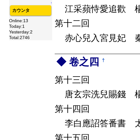
↑
江采蘋恃愛追歡 
カウンタ
Online:13
第十二回
Today:1
Yesterday:2
赤心兒入宮見妃 
Total:2746
卷之四
†
第十三回
唐玄宗洗兒賜錢 
第十四回
李白應詔答番書 
第十五回