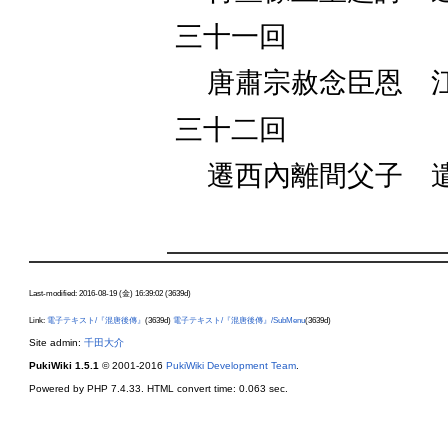
三十一回
唐肅宗赦念臣恩 
三十二回
遷西內離間父子 
Last-modified: 2016-08-19 (金) 16:39:02 (3639d)
Link:
電子テキスト/『混唐後傳』
(3639d)
電子テキスト/『混唐後傳』/SubMenu
(3639d)
Site admin:
千田大介
PukiWiki 1.5.1
© 2001-2016
PukiWiki Development Team
.
Powered by PHP 7.4.33. HTML convert time: 0.063 sec.