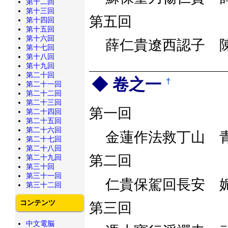
第十二回
第十三回
第五回
第十四回
第十五回
第十六回
薛仁貴遼西認子 
第十七回
第十八回
第十九回
第二十回
卷之一
†
第二十一回
第二十二回
第二十三回
第一回
第二十四回
第二十五回
第二十六回
金蓮作法救丁山 
第二十七回
第二十八回
第二回
第二十九回
第三十回
第三十一回
仁貴保駕回長安 
第三十二回
コンテンツ
第三回
中文電脳