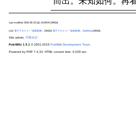
而出。未知如何。再
Last-modified: 2016-08-19 (金) 16:39:04 (3642d)
Link:
電子テキスト/『混唐後傳』
(3642d)
電子テキスト/『混唐後傳』/SubMenu
(3642d)
Site admin:
千田大介
PukiWiki 1.5.1
© 2001-2016
PukiWiki Development Team
.
Powered by PHP 7.4.33. HTML convert time: 0.029 sec.