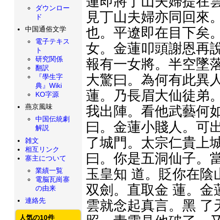
蓮即將丁山夫婦提在雲
ダウンロー
見丁山夫婦亦同回來。
ド
也。平遼即在目下矣。
中国通俗文学
電子テキス
女。金蓮叩頭謝恩再說
ト
研究関係
報有一女將。半空墜落
翻訳
大驚曰。為何有此異人
『學生字
典』Wiki
蓮。乃長眉大仙徒弟。
KO字源
燕京風味
我出陣。看他武藝何如
中国伝統劇
曰。金蓮小賤人。可出
解説
了城門。太宗仁貴上
雑文
相互リンク
曰。你是五洞仙子。
寨主について
玉皇知 道。貶你在陰
業績一覧
電脳瓦崗寨
双劍。直取金 蓮。金
の由来
連絡先
雲就念起真言。黑 了
人気の10件