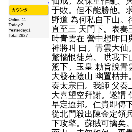
仙戒。及保童作亂。
↑
于敗。但不能勝他。
カウンタ
野道 為何私自下山。
Online:11
Today:2
直至三 天門下。表奏
Yesterday:1
Total:2827
時青雲在 營中想昨日
神將叫 曰。青雲大仙
驚惱恨徒弟。 哄我下
駕下。玉皇 勅旨說青
大發在陰山 幽置枯井
奏太宗曰。我師 父奏
大喜望空拜謝。遂謂 
早定遼邦。仁貴即傳下
從北門殺出陳金定領兵
下攻擎。蘇賊可擒矣。