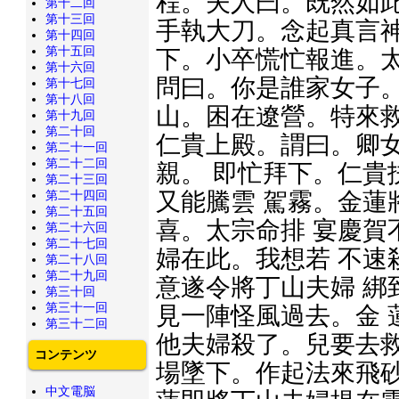
程。夫人曰。既然如此
第十二回
第十三回
手執大刀。念起真言神
第十四回
第十五回
下。小卒慌忙報進。太
第十六回
問曰。你是誰家女子。
第十七回
第十八回
山。困在遼營。特來救
第十九回
第二十回
仁貴上殿。謂曰。卿
第二十一回
第二十二回
親。 即忙拜下。仁貴
第二十三回
又能騰雲 駕霧。金蓮
第二十四回
第二十五回
喜。太宗命排 宴慶賀
第二十六回
第二十七回
婦在此。我想若 不速
第二十八回
第二十九回
意遂令將丁山夫婦 綁
第三十回
第三十一回
見一陣怪風過去。金 
第三十二回
他夫婦殺了。兒要去救
コンテンツ
場墜下。作起法來飛砂
中文電脳