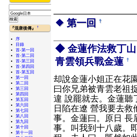
第一回
†
†
『混唐後傳』
序
目錄
金蓮作法救丁山
首-第一回
首-第二回
青雲領兵戰金蓮
†
首-第三回
首-第四回
首-第五回
却說金蓮小姐正在花
第一回
第二回
曰你兄弟被青雲老祖
第三回
第四回
違 說罷就去。金蓮聽
第五回
第六回
日陷在遼 營我要去救
第七回
事。金蓮曰。原日 長
第八回
第九回
事。叫我到十八歲。即
第十回
第十一回