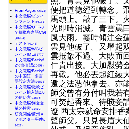
照。青雲見他破了。又
便把道德經到轉念。飛
FrontPage
(972474)
中文電脳/ピンイ
馬頭上。敲了三下。火
ンフォント
(66181)
光即時消滅。青雲罵曰
中文電脳/UTF-8
で簡単多言語CGI
風大雨。霎時傾注金蓮
(48334)
テスト
(40148)
雲見他破了。又舉起双
中文電脳/WGピ
雲抵敵不過。大敗而回
ンインIME
(31770)
中文電脳/Becky!
仁貴出接。大加慰勞金
2で多言語
(26958)
中文電脳/Becky!
再戰。他必丟起紅綾大
の中国語・多言
語設定方法
遁之法憑他拿去。亦能
(26898)
中文電脳/微軟ピ
師父曾有分付叫我若
ンイン輸入法2.0
の使い方
(24586)
可焚起香來。待賤妾
中文電脳/漢文文
献の検索
遼 西太宗就命安排香
(21410)
研究関係/蘇州Ａ
聲師父。只見長眉大
Ｖポスター事件
(2
1029)