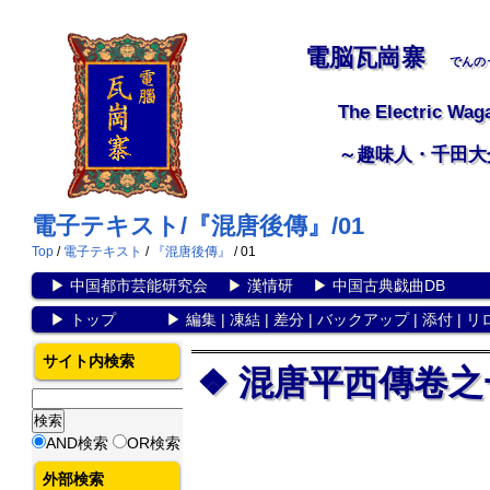
電脳瓦崗寨
でんの
The Electric Wag
～趣味人・千田大
電子テキスト/『混唐後傳』/01
Top
/
電子テキスト
/
『混唐後傳』
/ 01
▶
中国都市芸能研究会
▶
漢情研
▶
中国古典戯曲DB
▶
トップ
▶
編集
|
凍結
|
差分
|
バックアップ
|
添付
|
リ
サイト内検索
混唐平西傳卷
AND検索
OR検索
外部検索