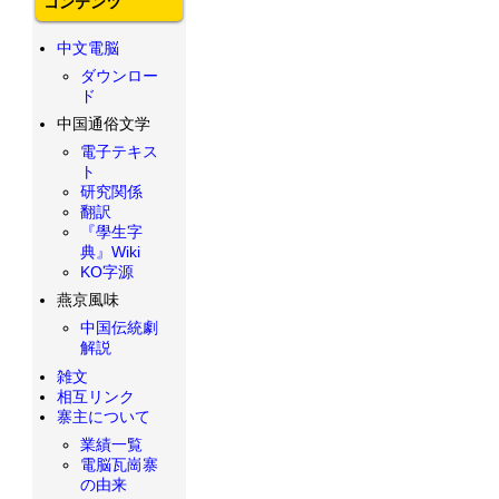
コンテンツ
中文電脳
ダウンロー
ド
中国通俗文学
電子テキス
ト
研究関係
翻訳
『學生字
典』Wiki
KO字源
燕京風味
中国伝統劇
解説
雑文
相互リンク
寨主について
業績一覧
電脳瓦崗寨
の由来