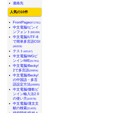
連絡先
人気の10件
FrontPage
(971761)
中文電脳/ピンイ
ンフォント
(66169)
中文電脳/UTF-8
で簡単多言語CGI
(48329)
テスト
(40147)
中文電脳/WGピ
ンインIME
(31761)
中文電脳/Becky!
2で多言語
(26954)
中文電脳/Becky!
の中国語・多言
語設定方法
(26895)
中文電脳/微軟ピ
ンイン輸入法2.0
の使い方
(24578)
中文電脳/漢文文
献の検索
(21405)
研究関係/蘇州Ａ