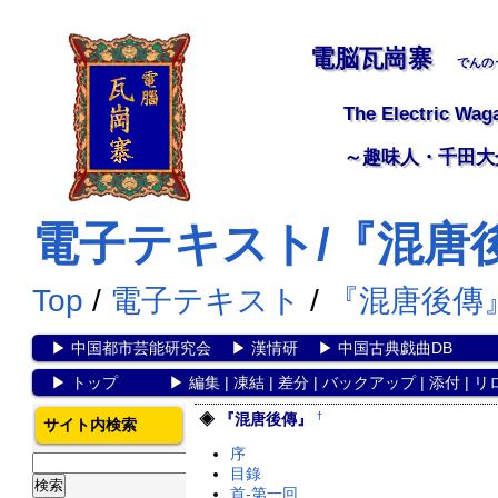
電脳瓦崗寨
でんの
The Electric Wag
～趣味人・千田大
電子テキスト/『混唐後傳
Top
/
電子テキスト
/
『混唐後傳
▶
中国都市芸能研究会
▶
漢情研
▶
中国古典戯曲DB
▶
トップ
▶
編集
|
凍結
|
差分
|
バックアップ
|
添付
|
リ
†
『混唐後傳』
サイト内検索
序
目錄
首-第一回