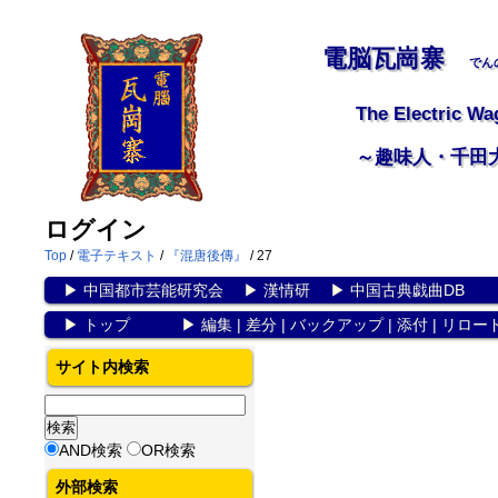
電脳瓦崗寨
でん
The Electric Wa
～趣味人・千田
ログイン
Top
/
電子テキスト
/
『混唐後傳』
/ 27
▶
中国都市芸能研究会
▶
漢情研
▶
中国古典戯曲DB
▶
トップ
▶
編集
|
差分
|
バックアップ
|
添付
|
リロー
サイト内検索
AND検索
OR検索
外部検索