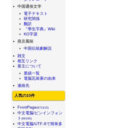
中国通俗文学
電子テキスト
研究関係
翻訳
『學生字典』Wiki
KO字源
燕京風味
中国伝統劇解説
雑文
相互リンク
寨主について
業績一覧
電脳瓦崗寨の由来
連絡先
人気の10件
FrontPage
(972415)
中文電脳/ピンインフォン
ト
(66180)
中文電脳/UTF-8で簡単多