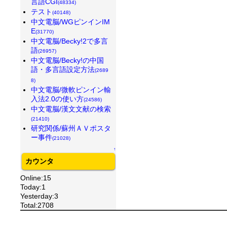
言語CGI
(48334)
テスト
(40148)
中文電脳/WGピンインIM
E
(31770)
中文電脳/Becky!2で多言
語
(26957)
中文電脳/Becky!の中国
語・多言語設定方法
(2689
8)
中文電脳/微軟ピンイン輸
入法2.0の使い方
(24586)
中文電脳/漢文文献の検索
(21410)
研究関係/蘇州ＡＶポスタ
ー事件
(21028)
↑
カウンタ
Online:15
Today:1
Yesterday:3
Total:2708