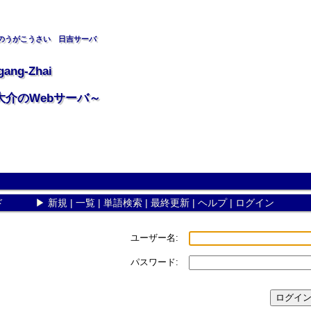
のうがこうさい 日吉サーバ
gang-Zhai
大介のWebサーバ～
ド
▶
新規
|
一覧
|
単語検索
|
最終更新
|
ヘルプ
|
ログイン
ユーザー名:
パスワード: