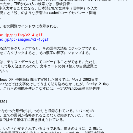
ため、IMEからの入力検索では、微軟拼音・

字入力することになる。日本語IMEで繁体字（旧字体）を入力

」と「說」のような所謂Unicodeのコードセパレート問題



、右の閲覧ウインドウに表示される。

ac.jp/pc/faq/v2-4.gif
ac.jp/pc-images/v2-4.gif
る語句をクリックすると、その語句の語釈にジャンプできる。

せて右クリックすると、その漢字の釈字にジャンプする。

は、テキストデータとしてコピーすることができる。ただし、

として取り込まれるので、文字コードの切り替えや自動認識に

ない。

ws XP 他国語版環境で実験した限りでは、Word 2002日本

itorなどでは文字化けしてうまく貼り込めなかったが、Becky!2.0の

これらの機能を使いこなすには、一定のWindows多言語処理

0]

ていなかった用例がはしっかりと収録されている。いくつかの

、全ての用例が省略されることなく収録されていた。また、

版では全て繁体字に書き換えられている。

、いささか変更されているようである。前述のように、2.0版は

体字や常用漢字などを扱うことはできない。このため、『漢語大詞典』
