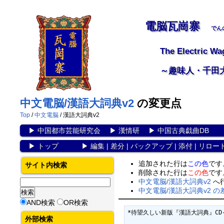
電脳瓦崗寨
でん
The Electric Wa
～趣味人・千田
中文電脳/漢語大詞典v2
の変更点
Top
/
中文電脳
/ 漢語大詞典v2
▶
中国都市芸能研究会
▶
漢情研
▶
中国古典戯曲DB
▶
トップ
▶
編集
|
差分
|
バックアップ
|
添付
|
リロー
追加された行は
この色
です
サイト内検索
削除された行は
この色
です
中文電脳/漢語大詞典v2
へ
中文電脳/漢語大詞典v2 
AND検索
OR検索
*待望久しい新版『漢語大詞典』CD-ROM
外部検索