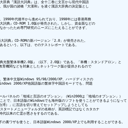
大辞典『漢語大詞典』は、全十二巻に文言から現代中国語

、我が国の諸橋『大漢和』を凌ぐ漢語大辞典の決定版とし

1990年代後半から進められており、1998年には香港商務

詞典』CD-ROM 1.0版が発売された。しかし、資金面などの

なかったため専門研究のニーズにこたえることができず、

大詞典』CD-ROMの新バージョン「2.0」が発売された。

あるという。以下は、そのテストレポートである。

光盤繁体単機2.0版』（以下、2.0版）である。「単機：スタンドアロン」と

、教育機関などを対象としたネットワーク版が提供されるので

中文版Windows 95/98/2000/XP、ハードディスクの

ndows 2000/XP他国語版の繁体字中国語モードでも、問題

ントロールパネルの「地域と言語のオプション」（Win2000は「地域のオプション」）

とで、日本語版のWindowsでも海外版のソフトを使うことができるようになって

（台湾）」に言語を切り替えてセットアップしようとしても

sのスタートメニューフォルダの名称が、英語標記ではなくカタカナ

.1時代以来の亡霊が悪さをするのである。

の裏ワザを使うと、日本語版Windows 2000/XP上でも利用することができる。
