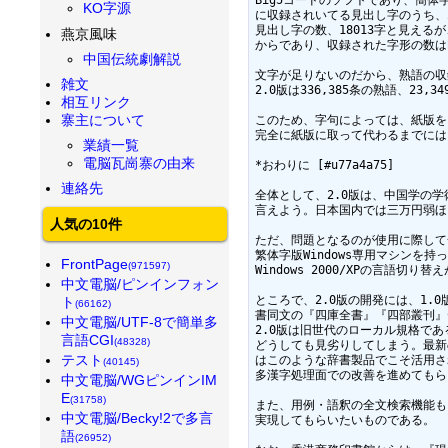
KO字源
に収録されいてる見出し字のうち、2
見出し字の数、18013字と見える
燕京風味
からであり、収録された字形の数はB
中国伝統劇解説
文字が足りないのだから、熟語の収
雑文
2.0版は336,385条の熟語、23,
相互リンク
寨主について
このため、字句によっては、紙版を当
完全に紙版に取って代わるまでには
業績一覧
電脳瓦崗寨の由来
*おわりに [#u77a4a75]

連絡先
全体として、2.0版は、中国学の
言えよう。日本国内では三万円弱ほ
人気の10件
ただ、問題となるのが使用に際して
繁体字版Windows専用マシンを持
FrontPage
(971597)
Windows 2000/XPの言語
中文電脳/ピンインフォン
ところで、2.0版の開発には、1.
ト
(66162)
書同文の『四庫全書』『四部叢刊』C
中文電脳/UTF-8で簡単多
2.0版は旧世代のローカル規格であ
言語CGI
(48328)
どうしても見劣りしてしまう。最新の
テスト
はこのような辞書製品でこそ活用さ
(40145)
多漢字処理面での改善を進めてもら
中文電脳/WGピンインIM
E
(31758)
また、用例・語釈の全文検索機能も
中文電脳/Becky!2で多言
実現してもらいたいものである。

語
(26952)