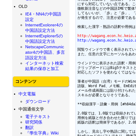
にすら対応していない点である。この
OLD
微軟新注音などの中国語IMEで繁体
してもいいが、「步」と「歩」、「説
IE4・NN4の中国語
が発生するので、注意が必要である。
設定
InternetExolorer4の
検索した漢字・熟語の語釈や用例は
中国語設定方法
InternetExplorer5の
http://wagang.econ.hc.keio.
http://wagang.econ.hc.keio.
中国語設定方法
NetscapeCommunic
閲覧ウインドウで青く表示されてい
ator4の中国語、多言
また、任意の文字にカーソルをあわ
語設定方法
インターネット検索
ウインドウに表示された語釈・用例
クリップボードにはBig5テキスト
結果の保存と加工
対応したソフトを使わなくてはなら
コンテンツ
筆者が中国語（台湾）モードのWindo
語版、Word Pad、メモ帳、EmEd
メール作成画面には貼り付けられた。
中文電脳
スキルが必要となりそうである。

ダウンロード
**収録漢字・語彙・用例 [#h84da33
中国通俗文学
2.0版では、1.0版では収録され
電子テキスト
用例を紙版と付き合わせた限りでは
研究関係
紙版の語釈は簡体字であるが、2.0
翻訳
しかし、見出し字や熟語に関しては
『學生字典』Wiki
Big5コードのソフトであり、簡