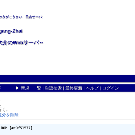
のうがこうさい 日吉サーバ
gang-Zhai
大介のWebサーバ～
ド
▶
新規
|
一覧
|
単語検索
|
最終更新
|
ヘルプ
|
ログイン
。
。
行く。
の差分を削除
 [#c9f51577]
