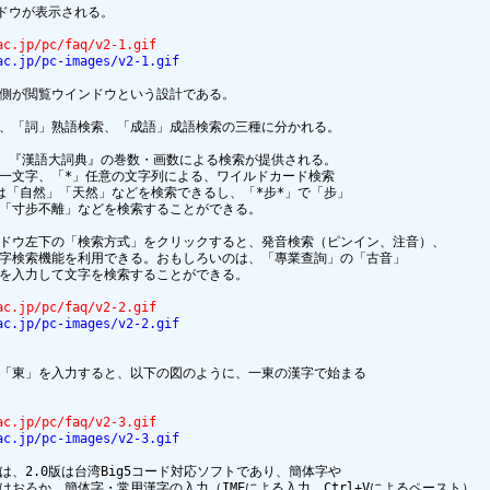
ドウが表示される。

ac.jp/pc/faq/v2-1.gif
ac.jp/pc-images/v2-1.gif
側が閲覧ウインドウという設計である。

、「詞」熟語検索、「成語」成語検索の三種に分かれる。

力、『漢語大詞典』の巻数・画数による検索が提供される。

一文字、「*」任意の文字列による、ワイルドカード検索

は「自然」「天然」などを検索できるし、「*步*」で「步」

「寸步不離」などを検索することができる。

ドウ左下の「検索方式」をクリックすると、発音検索（ピンイン、注音）、

字検索機能を利用できる。おもしろいのは、「專業查詢」の「古音」

を入力して文字を検索することができる。

ac.jp/pc/faq/v2-2.gif
ac.jp/pc-images/v2-2.gif
「東」を入力すると、以下の図のように、一東の漢字で始まる

ac.jp/pc/faq/v2-3.gif
ac.jp/pc-images/v2-3.gif
、2.0版は台湾Big5コード対応ソフトであり、簡体字や

おろか、簡体字・常用漢字の入力（IMEによる入力、Ctrl+Vによるペースト）
