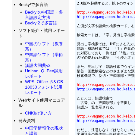
2.0版を起動すると、以下のウイン
Becky!で多言語
Becky!の中国語・多
http://wagang.econ.hc.keio.
http://wagang.econ.hc.keio.
言語設定方法
Becky!2で多言語
左側が文字や語彙の検索カード、右
ソフト紹介・試用レポー
検索カードは、「字」見出し字検索
ト
中国のソフト（教養
見出し字検索では、IMEによる入
熟語・成語検索では、「？」任意の
系）
に対応しており、例えば「?然」で
中国語ソフト（学術
の字の使われた成語、「七步之才」
系）
漢語大詞典v2
また、見出し字・熟語検索でウイン
Unihan_Q_Pen試用
部首・画数検索などのさまざまな漢
検索機能で、反切・声調韻部・声類
レポート
WPS_Office_β＆GB
http://wagang.econ.hc.keio.
18030フォント試用
http://wagang.econ.hc.keio.
レポート
たとえば、熟語検索で

Webサイト使用マニュア
「古音」の「声調韻部」を選択し、
ル
熟語が一覧表示される。

CNKIの使い方
http://wagang.econ.hc.keio.
発表資料
http://wagang.econ.hc.keio.
中国学情報化の現状
ただし、注意しなくてはならないのは
と課題
常用漢字の異体字一括検索テーブルは