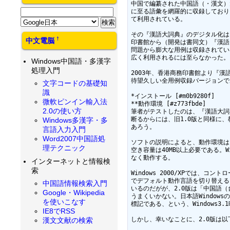
中国で編纂された中国語（・漢文）
に至る語彙を網羅的に収録しており
て利用されている。

その『漢語大詞典』のデジタル化は、
†
中文電脳
印書館から（開発は書同文）『漢語大
問題から膨大な用例は収録されてい
広く利用されるには至らなかった。

Windows中国語・多漢字
処理入門
2003年、香港商務印書館より『漢語
待望久しい全用例収録バージョンで
文字コードの基礎知
識
*インストール [#m0b9280f]

微軟ピンイン輸入法
**動作環境 [#z773fbde]

2.0の使い方
筆者がテストしたのは、『漢語大詞典
断るからには、旧1.0版と同様に
Windows多漢字・多
あろう。

言語入力入門
Word2007中国語処
ソフトの説明によると、動作環境は、繁体
理テクニック
空き容量は40MB以上必要である。Wi
なく動作する。

インターネットと情報検
索
Windows 2000/XPでは、コ
でデフォルト動作言語を切り替えるこ
中国語情報検索入門
いるのだがが、2.0版は「中国語
Google・Wikipedia
うまくいかない。日本語Window
を使いこなす
標記である、という、Windows3
IE8でRSS
しかし、幸いなことに、2.0版は以下
漢文文献の検索