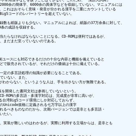
000余の簡体字、6000余の異体字などを収録していない。マニュアルには

が、これはおそらく意味・発音が分かれる漢字を二重にカウントしている

ig5コードのレパートリーを超えていない。

録数も紙版よりも少ない。マニュアルによれば、紙版の37万余条に対して、

349条の成語を収録する。

たらなければならないことになる。CD-ROMは便利ではあるが、

、まだまだ至っていないのである。

学術ユースにも対応できるだけの十分な内容と機能を備えていると

どで販売されているが、それだけの価値は十分に備えている。

一定の多言語処理の知識が必要になることである。

っていない、また、

切り替えがわからない、というような人は、手を出さない方が無難である。

0版を開発した書同文社は参画していないという。

D-ROMの多言語・多漢字対応は、完成度が非常に高いが、

る台湾Big5コード環境にしか対応しておらず、

Unicode規格に定義される七万字以上の漢字

れるべきものなのだから、次期バージョンでは是非とも多言語・

いたい。

、実装が難しいのはわかるが、実際に利用する立場からは、是非とも
