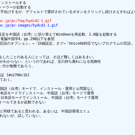
インストールする

ストーラーが起動する

文字化けするが、デフォルトで選択されているボタンをクリックし続けさえすればよい
ac.jp/pc/faq/hydcd2-1.gif
ac.jp/pc-images/hydcd2-1.gif
定を中国語（台湾）に切り替えてWindowsを再起動、2.0版を起動する

脳中国学Ⅱ』pp.298以下を参照

域と言語のオプション」→「詳細設定」タブ→「Unicode対応でないプログラムの言語」

切り替えをしたことのある人にとっては、さほど難しくはあるまい。

がわからない、というのであれば、宝の持ち腐れになる危険性

い方が無難であろう。

[#o2706c1b]

ておく。

版,○,中国語（台湾）モードで、インストール・運用とも問題なし

版,○,日本語モードでインストール、中国語（台湾）モードで運用

本語版,○,日本語モードでインストール、中国語（台湾）モードで運用

ンストールできるが起動できない

ws Me と同様であると思われる。あるいは、中国語環境エミュ

れないが、試していない。


