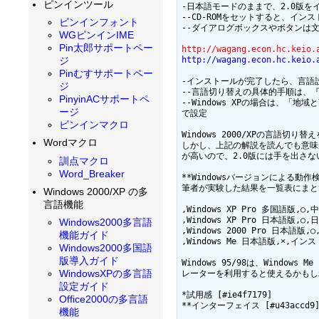
ピンインツール
-日本語モードのままで、2.0版を
--CD-ROMをセットすると、イン
ピンインフォント
--ダイアログボックスやボタンは
WGピンインIME
Pin太郎サポートペー
http://wagang.econ.hc.keio.
http://wagang.econ.hc.keio.
ジ
Pinむすサポートペー
-インストールが完了したら、言語設
ジ
--言語切り替えの具体的手順は、『電
PinyinACサポートペ
--Windows XPの場合は、「地
ージ
で設定

ピンインマクロ
Windows 2000/XPの言語
Wordマクロ
しかし、上記の解説を読んでも意味
が高いので、2.0版には手を出さな
訓点マクロ
Word_Breaker
**Windowsバージョンによる動作検証 
筆者が実験した結果を一覧表にまと
Windows 2000/XP の多
言語機能
,Windows XP Pro 多国語
,Windows XP Pro 日本語
Windows2000多言語
,Windows 2000 Pro 日
機能ガイド
,Windows Me 日本語版,×,イ
Windows2000多国語
版導入ガイド
Windows 95/98は、Windo
WindowsXPの多言語
レーターを利用すると使えるかもし
設定ガイド
*試用感 [#ie4f7179]

Office2000の多言語
**インターフェイス [#u43accd9]
機能