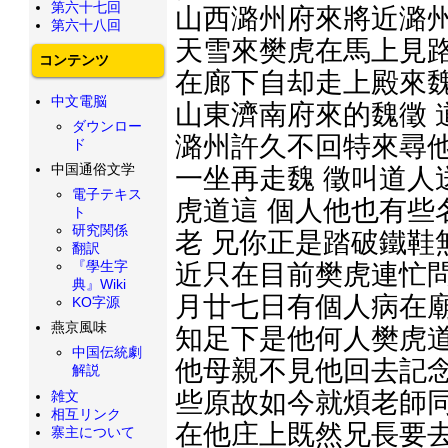
第六十七回
山西潞州府來將近潞州
第六十八回
天雪來樊虎在馬上見路
コンテンツ
在廊下自却走上殿來魏
中文電脳
山東濟南府來的魏徵 
ダウンロー
潞州許久不回特來尋
ド
中国通俗文学
一坐再走魏 徵叫道人
電子テキス
虎道這 個人他也有些
ト
研究関係
老 兄你正是踏破鐵鞋
翻訳
『學生字
近只在目前樊虎連忙問
典』Wiki
月廿七日有個人病在廟
KO字源
燕京風味
知足下是他何人樊虎道
中国伝統劇
他母親不見他回去記念
解説
些原故如今就煩老師同
雑文
相互リンク
在他庄上既然兄長要去
寨主について