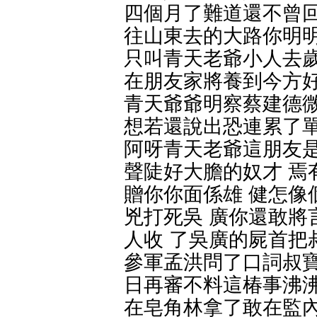
四個月了難道還不曾回
往山東去的大路你明
只叫青天老爺小人去歲
在朋友家將養到今方好
青天爺爺明察蔡建德微
想若還說出恐連累了單
阿呀青天老爺這朋友是
聲陡好大膽的奴才 焉
贈你你面係雄 健怎像
兇打死吳 廣你還敢將
人收 了吳廣的屍首把
參軍孟洪問了口詞叔
日再審不料這椿事沸沸
在皂角林拿了敢在監內