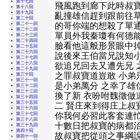
第十七回
飛風跑到廊下此時叔寶
第十八回
第十九回
亂撞雄信趕到跟前往
第二十回
的哥你端的想殺了單通
第二十一回
第二十二回
單員外我秦瓊有何德能
第二十三回
第二十四回
臉看他這般形景眼中掉
第二十五回
第二十六回
說後來王伯當兄說知小
第二十七回
第二十八回
欲追兄回去又遭先兄 
第二十九回
之罪叔寶道豈敢 小弟
第三十回
第三十一回
是小弟萬分 之幸了雄
第三十二回
第三十三回
換了新 衣吩咐魏徵做
第三十四回
第三十五回
二 賢庄來到得庄上叔
第三十六回
你我何必習此客套連
第三十七回
第三十八回
十數日把叔寶的病都治
第三十九回
第四十回
故叔寶把從頭之事綱說
第四十一回