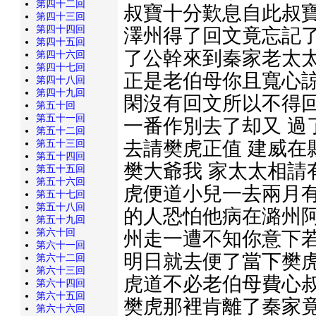
第四十二回
叔寶十分歎息自此叔寶
第四十三回
第四十四回
澤州得了回文竟忘記了
第四十五回
了公幹來到秦家老太太
第四十六回
第四十七回
正是老伯母你且寬心諒
第四十八回
第四十九回
閑沒有回文所以不得回
第五十回
第五十一回
一番作別去了却又 過
第五十二回
去請樊虎正值 建威在
第五十三回
第五十四回
樊大爺我 家太太相請
第五十五回
第五十六回
虎便道小兒一去兩月
第五十七回
第五十八回
的人恐怕他病在潞州阿
第五十九回
第六十回
州走一遭不知你意下若
第六十一回
明日就去便了當下樊虎
第六十二回
第六十三回
虎道不必老伯母費心叔
第六十四回
第六十五回
樊虎那裡肯離了秦家竟
第六十六回