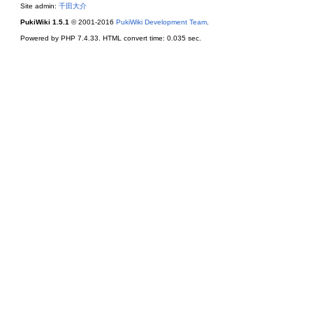
Site admin:
千田大介
PukiWiki 1.5.1
© 2001-2016
PukiWiki Development Team
.
Powered by PHP 7.4.33. HTML convert time: 0.035 sec.