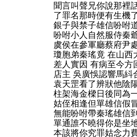
聞言叫聲兄你說那裡話
了罪名那時便有生機了
銀子與禁子雄信吩咐道
吩咐小人自然服侍秦爺
虞侯在參軍廳蔡府尹
瓊胞弟秦瑤竟 在山西
差人實因 有病至今方
店主 吳廣悞認響馬紏
袁天罡看了辨狀他陰陽
柱架海金樑日後同為一
姑侄相逢但單雄信假冒
無能吩咐帶秦瑤雄信到
單通誰不曉得你是坐地
本該將你究罪姑念力費