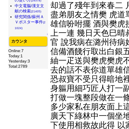
(24578)
却過了殘年到來春二 
中文電脳/漢文文
献の検索
(21405)
盡弟朋友之情樊 虎道
研究関係/蘇州Ａ
雄信吩咐擺 酒與樊虎
Ｖポスター事件
(2
1024)
上一連 幾日天色巳晴
↑
官 說我病在潞州待病
カウンタ
信備酒餞行取出白銀五
Online:7
Today:1
紬一疋送與樊虎樊虎
Yesterday:3
Total:2789
去的話不表你道單雄信
恐叔寶不受只得暗地裡
身軀用細巧匠人打一副
打做一塊整段做在一條
多少家私在朋友面上這
廣天下綠林中一個坐地
下使用相救故此得 以