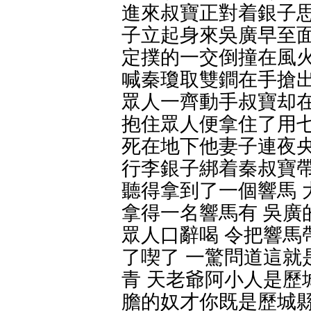
進來叔寶正對着銀子思
子立起身來吳廣早至面
定撲的一交倒撞在風火
喊秦瓊取雙鐧在手搶出
眾人一齊動手叔寶却在
抱住眾人便拿住了用
死在地下他妻子連夜央
行李銀子綁着秦叔寶帶
聽得拿到了一個響馬 
拿得一名響馬有 吳廣
眾人口辭喝 令把響馬
了喫了 一驚問道這就
青 天老爺阿小人是歷
膽的奴才你既是歷城縣