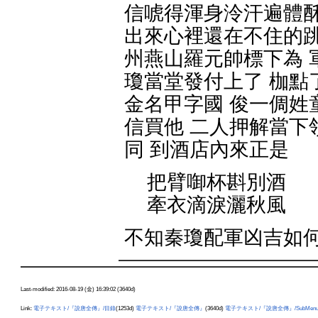
信唬得渾身泠汗遍體
出來心裡還在不住的跳
州燕山羅元帥標下為 
瓊當堂發付上了 枷點
金名甲字國 俊一倜姓
信買他 二人押解當下
同 到酒店內來正是
把臂啣杯斟別酒
牽衣滴淚灑秋風
不知秦瓊配軍凶吉如
Last-modified: 2016-08-19 (金) 16:39:02 (3640d)
Link:
電子テキスト/『說唐全傳』/目錄
(1253d)
電子テキスト/『說唐全傳』
(3640d)
電子テキスト/『說唐全傳』/SubMen