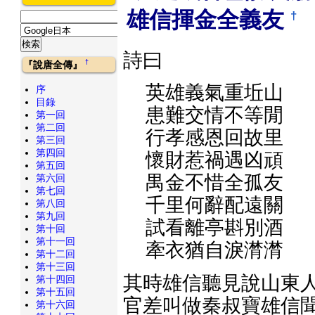
雄信揮金全義友
†
詩曰
†
『說唐全傳』
英雄義氣重坵山
序
目錄
患難交情不等閒
第一回
第二回
行孝感恩回故里
第三回
第四回
懷財惹禍遇凶頑
第五回
禺金不惜全孤友
第六回
第七回
千里何辭配遠關
第八回
第九回
試看離亭斟別酒
第十回
第十一回
牽衣猶自淚潸潸
第十二回
第十三回
其時雄信聽見說山東人
第十四回
第十五回
官差叫做秦叔寶雄信聞
第十六回