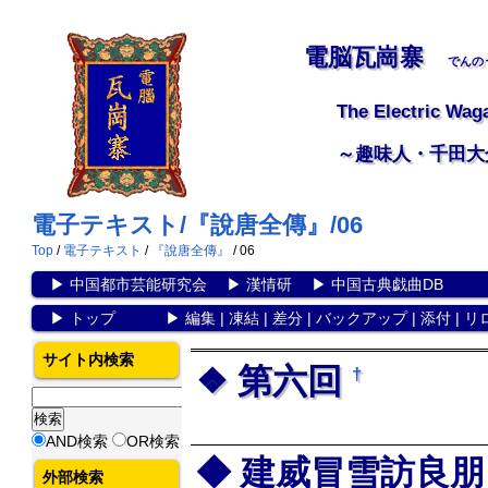
電脳瓦崗寨
でんの
The Electric Wag
～趣味人・千田大
電子テキスト/『說唐全傳』/06
Top
/
電子テキスト
/
『說唐全傳』
/ 06
▶
中国都市芸能研究会
▶
漢情研
▶
中国古典戯曲DB
▶
トップ
▶
編集
|
凍結
|
差分
|
バックアップ
|
添付
|
リ
サイト内検索
第六回
†
AND検索
OR検索
建威冒雪訪良朋
外部検索