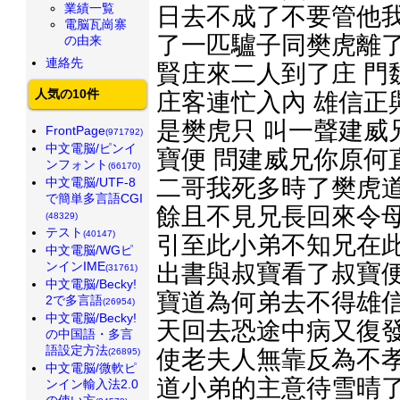
業績一覧
日去不成了不要管他
電脳瓦崗寨
了一匹驢子同樊虎離了
の由来
連絡先
賢庄來二人到了庄 門
人気の10件
庄客連忙入內 雄信正
是樊虎只 叫一聲建威
FrontPage
(971792)
中文電脳/ピンイ
寶便 問建威兄你原何
ンフォント
(66170)
二哥我死多時了樊虎道
中文電脳/UTF-8
で簡単多言語CGI
餘且不見兄長回來令母
(48329)
テスト
(40147)
引至此小弟不知兄在此
中文電脳/WGピ
ンインIME
出書與叔寶看了叔寶便
(31761)
中文電脳/Becky!
寶道為何弟去不得雄
2で多言語
(26954)
中文電脳/Becky!
天回去恐途中病又復發
の中国語・多言
語設定方法
使老夫人無靠反為不孝
(26895)
中文電脳/微軟ピ
道小弟的主意待雪晴了
ンイン輸入法2.0
の使い方