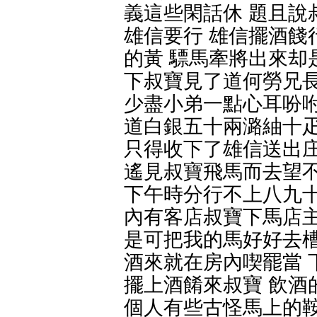
義這些閑話休 題且說
雄信要行 雄信擺酒餞
的黃 驃馬牽將出來却
下叔寶見了道何勞兄長
少盡小弟一點心耳吩咐
道白銀五十兩潞紬十疋
只得收下了雄信送出庄
遙見叔寶飛馬而去望不
下午時分行不上八九十
內有客店叔寶下馬店主
是可把我的馬好好去槽
酒來就在房內喫罷當 
擺上酒餚來叔寶 飲酒
個人有些古怪馬上的