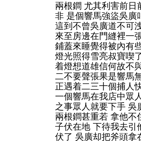
兩根鐧 尤其利害前日
非 是個響馬強盜吳廣
這到不曾吳廣道不可洩
來至房邊在門縫裡一張
鋪蓋來睡覺得被內有些
燈光照得雪亮叔寶喫了
着燈想道雄信何故不與
二不要聲張果是響馬無
正遇着二三十個捕人快
一個響馬在我店中眾
之事眾人就要下手 吳
兩根鐧甚重若 拿他不
子伏在地 下待我去引
伏了 吳廣却把斧頭拿