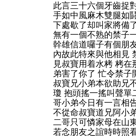
此言三十六個牙齒捉對
手如中風麻木雙腿如鬪
下處歇了却叫家將備了
無有一個不熟的禁子一
幹雄信道囉子有個朋友
內故此特來與他相見 
見叔寶用着水栲 栲在
弟害了你了 忙令禁子
叔寶兄小弟本欲助兄
瓊 抱頭搖一搖叫聲單
哥小弟今日有一言相告
不從命叔寶道兄阿小弟
二哥只可憐家母在山東
若念朋友之誼時時照看