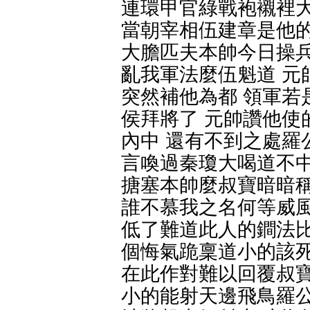
連環甲官綠戰袍襯裡大
當朝宰相伍建章是他的
大膽匹夫本帥今日操兵
亂我軍法麼伍魁道 元
突然補他為都 領軍若
侯拜將了 元帥讚他使
內中 還有不到之處羅
言喚過秦瓊大喝道不中
搪塞本帥麼叔寶暗暗稱
誰不慕我之名何等威風
低了難道此人的鐧法比
個悔氣跪稟道小的該死
在此作對難以回覆叔寶
小的能射天邊飛鳥羅公