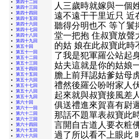
第四十二回
人三歲時就嫁與一個姓
第四十三回
第四十四回
遠不遠干干里近只 近
第四十五回
聽得分明也不 等丫鬟
第四十六回
第四十七回
堂一把抱 住叔寶放聲
第四十八回
第四十九回
的姑 娘在此叔寶此時
第五十回
第五十一回
了我是犯軍羅公站起身
第五十二回
姑夫這就是你的姑娘一
第五十三回
第五十四回
膽上前拜認姑爹姑母虎
第五十五回
第五十六回
禮然後羅公吩咐家人伏
第五十七回
第五十八回
起來就與叔寶接風差人
第五十九回
第六十回
俱送禮進來賀喜有尉遲
第六十一回
那話不題單表叔寶此時
第六十二回
第六十三回
言開自古道人要衣粧佛
第六十四回
第六十五回
過了所以看不上眼此 
第六十六回