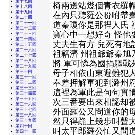
第十七回
椅兩邊站幾個青衣羅帽
第十八回
第十九回
在內只聽羅公吩咐帶秦
第二十回
道秦瓊你是那裡人氏 
第二十一回
第二十二回
寶心中一想好奇 怪他
第二十三回
第二十四回
丈夫生有方 兒死有地
第二十五回
第二十六回
祖籍濟 州祖爺爺秦旭
第二十七回
第二十八回
將 軍可憐為國捐軀戰
第二十九回
母子相依山東避難犯人
第三十回
第三十一回
奉差押解軍犯到潞州府
第三十二回
第三十三回
這裡為軍此是句句實情
第三十四回
第三十五回
次三番要出來相認却被
第三十六回
外面羅公又問道你的母
第三十七回
第三十八回
然只得跪上幾步叫聲大
第三十九回
第四十回
叫太平郎羅公忙又問道
第四十一回