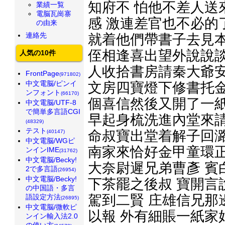
知府不 怕他不差人送
業績一覧
電脳瓦崗寨
感 激連差官也不必的
の由来
連絡先
就着他們帶書子去見本
侄相逢喜出望外說說談
人気の10件
人收拾書房請秦大爺安
FrontPage
(971802)
中文電脳/ピンイ
文房四寶燈下修書托金
ンフォント
(66170)
個喜信然後又開了一紙
中文電脳/UTF-8
で簡単多言語CGI
早起身梳洗進內堂來請
(48329)
テスト
命叔寶出堂着解子回潞
(40147)
中文電脳/WGピ
南家來恰好金甲童環正
ンインIME
(31762)
中文電脳/Becky!
大奈尉遲兄弟曹彥 賓
2で多言語
(26954)
中文電脳/Becky!
下茶罷之後叔 寶開言
の中国語・多言
駕到二賢 庄雄信兄那
語設定方法
(26895)
中文電脳/微軟ピ
以報 外有細賬一紙家
ンイン輸入法2.0
の使い方