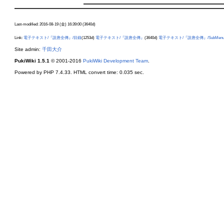
Last-modified: 2016-08-19 (金) 16:39:00 (3640d)
Link:
電子テキスト/『說唐全傳』/目錄
(1253d)
電子テキスト/『說唐全傳』
(3640d)
電子テキスト/『說唐全傳』/SubMen
Site admin:
千田大介
PukiWiki 1.5.1
© 2001-2016
PukiWiki Development Team
.
Powered by PHP 7.4.33. HTML convert time: 0.035 sec.