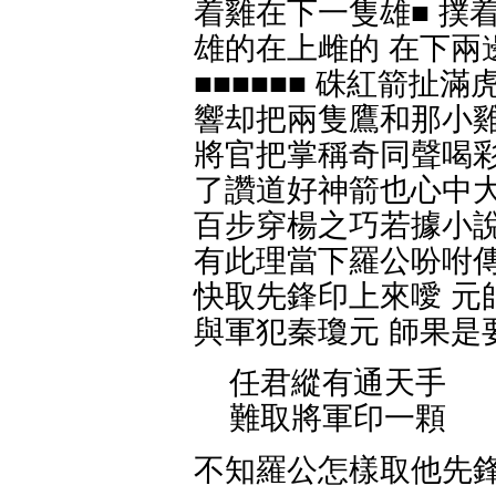
着雞在下一隻雄■ 撲
雄的在上雌的 在下兩
■■■■■■ 硃紅箭扯滿
響却把兩隻鷹和那小雞一
將官把掌稱奇同聲喝彩
了讚道好神箭也心中大
百步穿楊之巧若據小說
有此理當下羅公吩咐傳
快取先鋒印上來噯 元
與軍犯秦瓊元 師果是
任君縱有通天手
難取將軍印一顆
不知羅公怎樣取他先