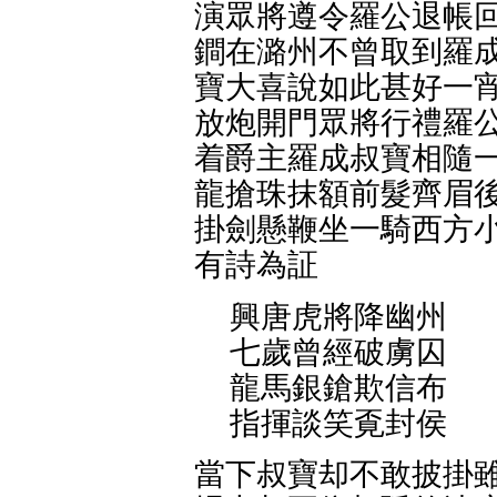
演眾將遵令羅公退帳回
鐧在潞州不曾取到羅成
寶大喜說如此甚好一宵
放炮開門眾將行禮羅公
着爵主羅成叔寶相隨一
龍搶珠抹額前髮齊眉後
掛劍懸鞭坐一騎西方小
有詩為証
興唐虎將降幽州
七歲曾經破虜囚
龍馬銀鎗欺信布
指揮談笑覔封侯
當下叔寶却不敢披掛雖