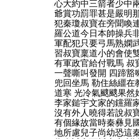
心大約中三箭者少中兩
爺賞功罰罪甚是嚴明那
犯秦瓊叔寶在旁聞喚連
羅公道今日本帥操兵非
軍配犯只要弓馬熟嫻武
習叔寶稟道小的會使雙
有軍政官給付戰馬 叔
一聲嘶叫發開 四蹄豁
兜回坐馬 勒住絲繮在
道寒 光冷氣颼颼果然
李家鎚宇文家的钂羅家
沒有外人曉得若說叔寶
有個緣故當時秦彝見國
地所慮兒子尚幼恐這秦