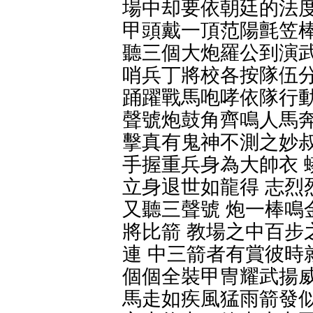
場中却要依朝廷的法度
甲頭戴一頂范陽氈笠棒
聽三個大炮羅公到演武
哨兵丁將校各按隊伍分
踊躍戰馬咆哮依隊行動
聲號炮鼓角齊鳴人馬奔
擊真有鬼神不測之妙叔
手握重兵身為大帥衣 
立身退世如龍得 志烈
又聽三聲號 炮一棒鳴
將比箭 教場之中百步
連 中三箭者有賞彼時
個個全裝甲冑耀武揚威
馬走如疾風猛雨箭發似