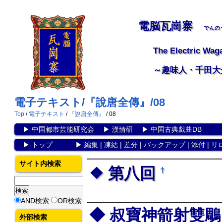
電脳瓦崗寨
でんの
The Electric Wag
～趣味人・千田大
電子テキスト/『說唐全傳』/08
Top
/
電子テキスト
/
『說唐全傳』
/ 08
▶
中国都市芸能研究会
▶
漢情研
▶
中国古典戯曲DB
▶
トップ
▶
編集
|
凍結
|
差分
|
バックアップ
|
添付
|
リ
サイト内検索
第八回
†
AND検索
OR検索
叔寶神箭射雙鵰
外部検索