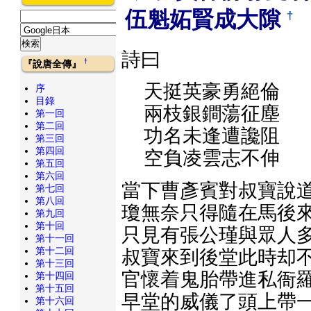
伍魁妬賢成大隙
†
詩曰
†
『說唐全傳』
天挺英豪勇絕倫
序
目錄
兩枝銀鐧蕩征塵
第一回
第二回
功名未逢遭讒阻
第三回
第四回
空負凌雲志不伸
第五回
第六回
當下曹彥賓對叔寶說道
第七回
第八回
瓊無奈只得隨在馬後來
第九回
第十回
只見有張公瑾與眾人多
第十一回
第十二回
叔寶來到後堂此時却不
第十三回
官懷着鬼胎帶進私衙羅
第十四回
第十五回
早堂的威儀了頭上帶一
第十六回