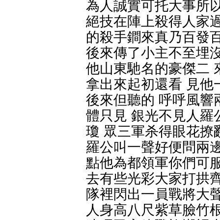
為人誠實可托大事所以
絕技在陣上殺得人家過
的殺手鐧來真乃百發百
後來傳了小主不至埋沒
他山東馳名的豪傑二 
拿出來起初還看 見他
後來但聽的 呼呼風響
體只見 銀光不見人羅
瓊 眾三軍杀得眼花撩
羅公叫一聲好便問兩邊
點他為都領軍你們可服
去有些光彩大家打拱齊
隊裡閃出一員戰將大聲
人身高八尺紫草臉竹根