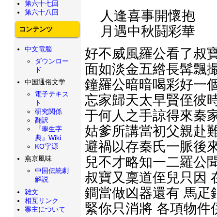
第六十七回
第六十八回
人逢喜事開懷抱
月遇中秋鬪彩華
コンテンツ
中文電脳
好不威風羅公看了叔寶
ダウンロー
面如淡金五綹長髯飄撮
ド
鐘羅公暗暗喝彩好一個
中国通俗文学
電子テキス
忘家歸天太早賢侄彼時
ト
研究関係
于何人之手諒得來秦家
翻訳
姑爹所講當初父親赴難
『學生字
典』Wiki
避禍以存秦氏一脈後來
KO字源
燕京風味
兒不才略知一二羅公聞
中国伝統劇
叔寶又稟道侄兒只因 
解説
鐧當做凶器還有 馬疋
雑文
相互リンク
緊你只消將 各項物件
寨主について