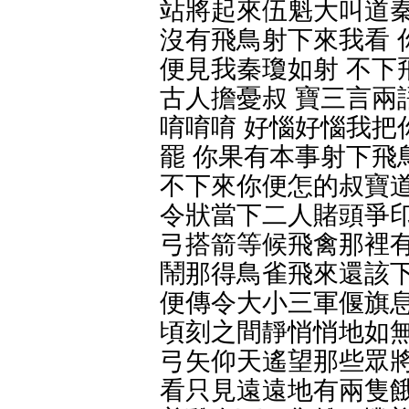
站將起來伍魁大叫道秦
沒有飛鳥射下來我看 
便見我秦瓊如射 不下
古人擔憂叔 寶三言兩
唷唷唷 好惱好惱我把
罷 你果有本事射下飛
不下來你便怎的叔寶道
令狀當下二人賭頭爭印
弓搭箭等候飛禽那裡有
鬧那得鳥雀飛來還該下
便傳令大小三軍偃旗息
頃刻之間靜悄悄地如無
弓矢仰天遙望那些眾將
看只見遠遠地有兩隻餓