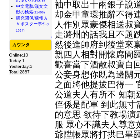
(24578)
袖中取出十兩銀子說道
中文電脳/漢文文
献の検索
却金甲童環推辭不得連
(21406)
研究関係/蘇州Ａ
人作別眾豪傑相送叔寶
Ｖポスター事件
(2
1024)
走潞州的話我且不題跌
↑
然後進帥府到後堂來稟
カウンタ
親四人相對開懷席間羅
Online:10
Today:1
歡喜當下酒散叔寶自回
Yesterday:3
Total:2887
公妾身想你既為邊關元
之面將他提拔巴得一 
公道夫人有所不 知朝
侄係是配軍 到此無寸
的意思 欲待下教場演
服 眾心不識夫人尊意
爺陞帳眾將打拱巳畢羅