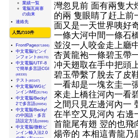
業績一覧
灣忽見前 面有兩隻大
電脳瓦崗寨
的兩 隻眼睛了赶上前
の由来
連絡先
面又是一天世界咦好奇
人気の10件
一條大河中間一條石橋
並沒一人咬金走上廳中
FrontPage
(971866)
中文電脳/ピンイ
杏黃龍袍一條碧玉帶一
ンフォント
(66170)
冲天翅取在手中把頭上
中文電脳/UTF-8
で簡単多言語CGI
碧玉帶繫了脫去了皮鞋
(48330)
テスト
(40147)
一看却是一塊玄圭一張
中文電脳/WGピ
ンインIME
來走上橋往河內一看碧
(31764)
中文電脳/Becky!
之間只見左邊河內一 
2で多言語
(26954)
中文電脳/Becky!
在半空又見河內 右邊
の中国語・多言
語設定方法
首龍尾有翅 翌的也飛
(26896)
中文電脳/微軟ピ
煬帝的 本相這青龍乃
ンイン輸入法2.0
の使い方