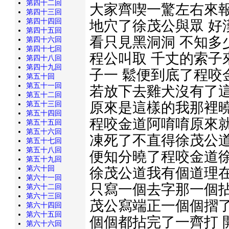
第四十二回
大家齊喫一驚左右來報
第四十三回
第四十四回
地穴了徐茂公與眾 好
第四十五回
看只見黑洞洞 不知多
第四十六回
第四十七回
程公叫取 千丈的索子
第四十八回
第四十九回
子一 鬆便到底了程咬
第五十回
第五十一回
若放下去雞犬沒有了這
第五十二回
原來是這樣的我那裡曉
第五十三回
第五十四回
程咬金道阿唷唷原來就
第五十五回
第五十六回
凍死了不直得徐茂公道
第五十七回
第五十八回
便知分曉了程咬金道徐
第五十九回
第六十回
徐茂公道我有個道理在
第六十一回
只寫一個去字那一個拈
第六十二回
第六十三回
茂公寫端正一個個摺了
第六十四回
第六十五回
個個都拈完了一齊打 
第六十六回