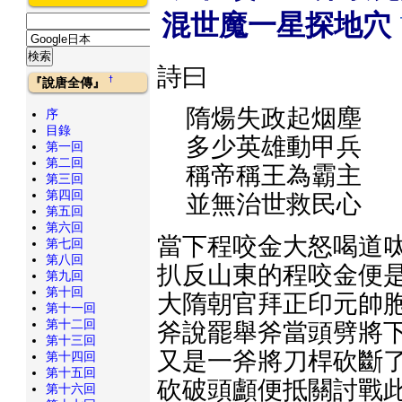
混世魔一星探地穴
詩曰
†
『說唐全傳』
隋煬失政起烟塵
序
目錄
多少英雄動甲兵
第一回
第二回
稱帝稱王為霸主
第三回
第四回
並無治世救民心
第五回
第六回
當下程咬金大怒喝道呔
第七回
第八回
扒反山東的程咬金便是
第九回
第十回
大隋朝官拜正印元帥胞
第十一回
第十二回
斧說罷舉斧當頭劈將下
第十三回
又是一斧將刀桿砍斷了
第十四回
第十五回
砍破頭顱便抵關討戰此
第十六回