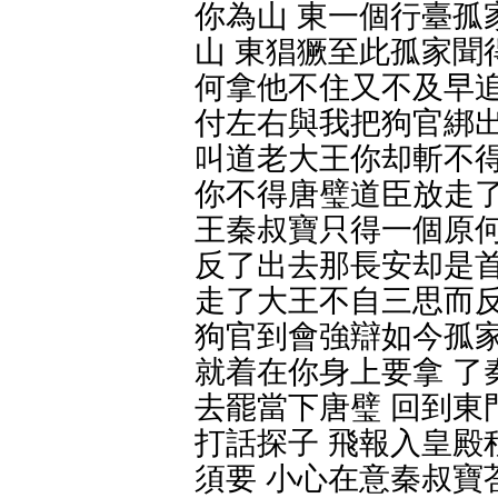
你為山 東一個行臺孤
山 東猖獗至此孤家聞
何拿他不住又不及早追
付左右與我把狗官綁出
叫道老大王你却斬不得
你不得唐璧道臣放走了
王秦叔寶只得一個原何
反了出去那長安却是首
走了大王不自三思而反
狗官到會強辯如今孤家
就着在你身上要拿 了
去罷當下唐璧 回到東
打話探子 飛報入皇殿
須要 小心在意秦叔寶