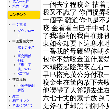
第六十七回
一個去字程咬金 拈着
第六十八回
我又不識字 你們捉弄
コンテンツ
一個字 難道你也是不
中文電脳
咬 金看看自巳手中却
ダウンロー
了我端端的我自在那裡
ド
中国通俗文学
東如今却要下這寒水地
電子テキス
一番我的母親望你朝夕
ト
研究関係
包你不妨咬金道什麼妨
翻訳
『學生字
木頭搭起陰架來左右一
典』Wiki
早巳搭完茂公分付取一
KO字源
燕京風味
咬金坐在筐內放下去咬
中国伝統劇
他喫帶了大斧頭去坐在
解説
六七十丈的索子放 到
雑文
相互リンク
提斧在手却黑 洞洞不
寨主について