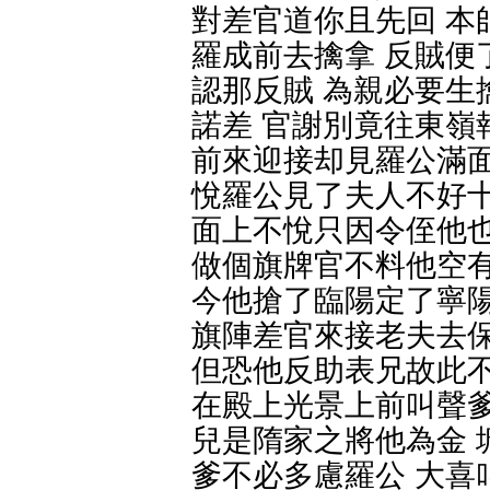
對差官道你且先回 本
羅成前去擒拿 反賊便
認那反賊 為親必要生
諾差 官謝別竟往東嶺
前來迎接却見羅公滿面
悅羅公見了夫人不好十
面上不悅只因令侄他也
做個旗牌官不料他空有
今他搶了臨陽定了寧陽
旗陣差官來接老夫去保
但恐他反助表兄故此不
在殿上光景上前叫聲爹
兒是隋家之將他為金 
爹不必多慮羅公 大喜