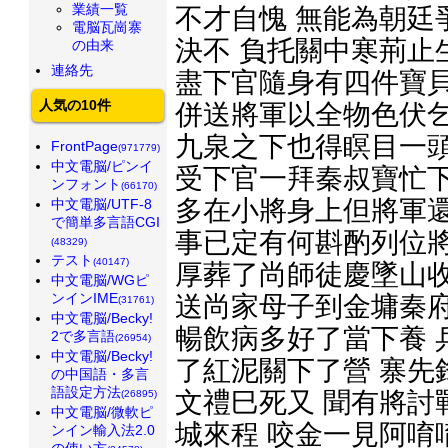
業績一覧
不才自愧 無能為朝廷
電脳瓦崗寨
決不 負托關中寒荊止
の由来
連絡先
盡下官隨身有四件寶貝
人気の10件
併送將軍以全物色伏乞
九泉之下也得瞑目一頭
FrontPage
(971779)
中文電脳/ピンイ
受下官一拜秦叔寶忙下
ンフォント
(66170)
多在小將身上但將軍還
中文電脳/UTF-8
で簡単多言語CGI
事已定有何斟酌列位將
(48329)
テスト
(40147)
厚葬了尚師徒慶墜山收
中文電脳/WGピ
ンインIME
送尚家母子到金墉秦府
(31761)
中文電脳/Becky!
暢飲病多好了當下養 
2で多言語
(26954)
中文電脳/Becky!
了紅泥關下了營 寨先
の中国語・多言
語設定方法
文禮巳死又 聞有將討
(26895)
中文電脳/微軟ピ
城來程 咬金一見阿唷
ンイン輸入法2.0
の使い方