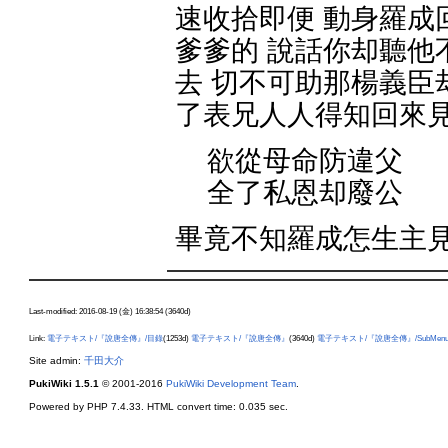
速收拾即便 動身羅成
爹爹的 說話你却聽他
去 切不可助那楊義臣
了表兄人人得知回來
欲從母命防違父
全了私恩却廢公
畢竟不知羅成怎生主
Last-modified: 2016-08-19 (金) 16:38:54 (3640d)
Link:
電子テキスト/『說唐全傳』/目錄
(1253d)
電子テキスト/『說唐全傳』
(3640d)
電子テキスト/『說唐全傳』/SubMen
Site admin:
千田大介
PukiWiki 1.5.1
© 2001-2016
PukiWiki Development Team
.
Powered by PHP 7.4.33. HTML convert time: 0.035 sec.