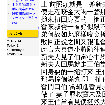
(24578)
上 前照頭就是一斧新
中文電脳/漢文文
献の検索
(21405)
便走程咬金大喝一聲那
研究関係/蘇州Ａ
搥來扭回身耍的一搥正
Ｖポスター事件
(2
1023)
營來叔寶一看好似殺不
↑
弟何故如此麼樣咬金搖
カウンタ
敗回正說之間又報進營
Online:14
Today:1
此言大喜道小將願往連
Yesterday:2
Total:2864
新夫人見了伯當心中想
新夫人回馬就走王伯當
回身耍的一搥打來 王
那馬撞個滿懷 即一扯
營門口伯 當却進營見
做了 妻子罷叔寶未及
來王伯當看見便挺然大