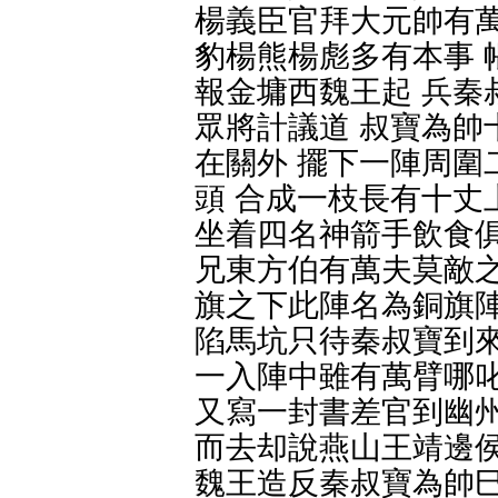
楊義臣官拜大元帥有萬
豹楊熊楊彪多有本事 
報金墉西魏王起 兵秦
眾將計議道 叔寶為帥
在關外 擺下一陣周圍
頭 合成一枝長有十丈
坐着四名神箭手飲食俱
兄東方伯有萬夫莫敵之
旗之下此陣名為銅旗陣
陷馬坑只待秦叔寶到來
一入陣中雖有萬臂哪叱
又寫一封書差官到幽州
而去却說燕山王靖邊侯
魏王造反秦叔寶為帥巳