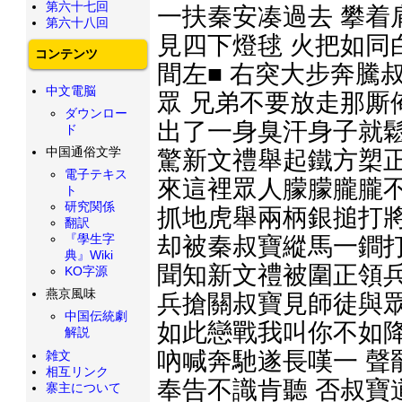
第六十七回
一扶秦安凑過去 攀着
第六十八回
見四下燈毬 火把如同
コンテンツ
間左■ 右突大步奔騰
中文電脳
眾 兄弟不要放走那厮
ダウンロー
出了一身臭汗身子就鬆
ド
中国通俗文学
驚新文禮舉起鐵方槊正
電子テキス
來這裡眾人朦朦朧朧不
ト
研究関係
抓地虎舉兩柄銀搥打將
翻訳
『學生字
却被秦叔寶縱馬一鐧打
典』Wiki
聞知新文禮被圍正領兵
KO字源
燕京風味
兵搶關叔寶見師徒與眾
中国伝統劇
如此戀戰我叫你不如降
解説
吶喊奔馳遂長嘆一 聲
雑文
相互リンク
奉告不識肯聽 否叔寶
寨主について