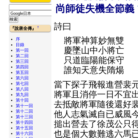
尚師徒失機全節義
詩曰
†
『說唐全傳』
將軍神算妙無雙
序
目錄
慶墜山中小將亡
第一回
第二回
只道臨陽能保守
第三回
第四回
誰知天意失隋煬
第五回
第六回
當下探子飛報進營裴元
第七回
第八回
將軍且消停一日不宜出
第九回
第十回
去抵敵將軍隨後還好裴
第十一回
第十二回
他人志氣滅自已威風今
第十三回
搥出營去了徐茂公只得
第十四回
第十五回
也是個大數難逃六馬已
第十六回