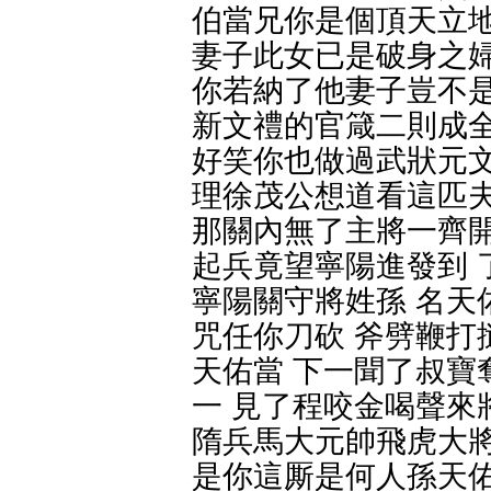
伯當兄你是個頂天立地
妻子此女已是破身之婦
你若納了他妻子豈不是
新文禮的官箴二則成全
好笑你也做過武狀元文
理徐茂公想道看這匹夫
那關內無了主將一齊開
起兵竟望寧陽進發到 
寧陽關守將姓孫 名天
咒任你刀砍 斧劈鞭打
天佑當 下一聞了叔寶
一 見了程咬金喝聲來
隋兵馬大元帥飛虎大將
是你這厮是何人孫天佑