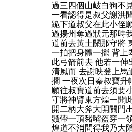
過三四個山岥白狗不見
一看認得是叔父謝洪聞
跪下道叔父在此小侄願
過揚州奪過狀元那時我
道前去黃土關那守將 
一拍把身體一擺 背上
此弓箭前去 他若一伸
清風而 去謝映登上馬
擱 一夜次日秦叔寶升
願往叔寶道前去須要小
守將神臂東方煌一聞此
開二柄大斧大開關門出
鬚帶一頂豬嘴盔穿一領
煌道不消問得我乃大隋