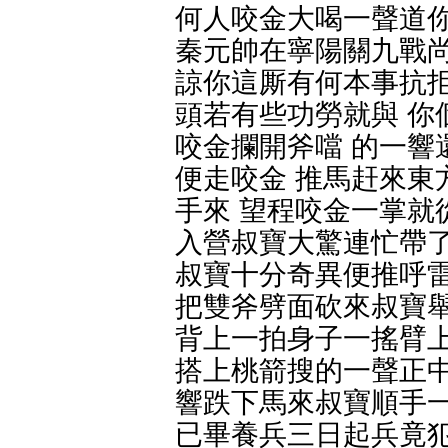
何人咬金大喝一聲道你
秦元帥在寧陽關九戰尚
諒你這厮有何本事抗拒
頭若有些功勞就與 你
咬金攔開斧噹 的一響
便走咬金 推馬赶來東
手來 望程咬金一掌就
入營叔寶大驚連忙帶了
叔寶十分奇異便推呼雷
把雙斧劈面砍來叔寶舉
背上一拍身子一搖臂上
搭上桃箭搜的一聲正中
響跌下馬來叔寶順手一
已畢養兵三日起兵竟犯