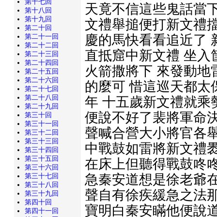
第十七回
天竟不信這些鬼話當下
第十八回
第十九回
文禮舉搥便打新文禮擋
第二十回
慶的馬快看看追近了 
第二十一回
第二十二回
直抵窟中新文禮 坐入
第二十三回
第二十四回
火箭撒將下 來發動地
第二十五回
第二十六回
的麼可 惜這巡天都太
第二十七回
第二十八回
年 十五歲新文禮就乘
第二十九回
便說不好了裴將軍命決
第三十回
第三十一回
聲喊合營大小將官各舉
第三十二回
第三十三回
中戰鼓如雷將新文禮褁
第三十四回
第三十五回
在床上但聽得戰鼓咚咚
第三十六回
急秦安道想是徐老爺在
第三十七回
第三十八回
聲自有徐疾緩急之法那
第三十九回
第四十回
寶明白秦安瞞他便說道
第四十一回