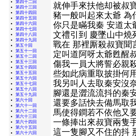
第四十二回
就伸手來扶他却被叔寶
第四十三回
第四十四回
豬一般叫起來太爺 為
第四十五回
你只是瞞我秦 安道太
第四十六回
第四十七回
文禮引到 慶墜山中燒
第四十八回
第四十九回
戰在 那裡厮殺叔寶聞
第五十回
第五十一回
定叫道阿呀太爺甦醒叔
第五十二回
傷我一員大將誓必親殺
第五十三回
第五十四回
些如此病重取披掛何用
第五十五回
第五十六回
我另叫人去取秦安沒奈
第五十七回
第五十八回
腳還是澀流流抖的秦安
第五十九回
第六十回
還要多話快去備馬取我
第六十一回
馬使得鐧若不依他又要
第六十二回
第六十三回
一條捧出來叔寶兩隻手
第六十四回
第六十五回
這一隻腳又不住的抖 
第六十六回