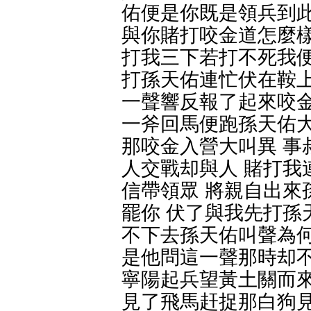
佑便是你既是領兵到此
與你賭打咬金道怎麼樣
打我三下若打不死我便
打孫天佑連忙伏在鞍上
一聲響反報了起來咬金
一斧回馬便跑孫天佑大
那咬金入營大叫異 事
人交戰却與人 賭打我
信帶領眾 將親自出來
罷你 伏了與我先打孫
不下去孫天佑叫聲為何
是他問這一聲那時却不
寧陽起兵望黃土關而來
見了飛馬赶捉那白狗見