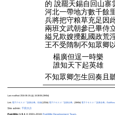
的 說罷天錫自回山寨
河北一帶地方數千餘里
兵將把守粮草充足因此
兩班文武朝參已畢侍立
縊兄欺嫂攪亂國政荒淫
王不受隋制不知眾卿
楊廣但逞一時樂
誰知天下起英雄
不知眾卿怎生回奏且
Last-modified: 2016-08-19 (金) 16:38:58 (3640d)
Link:
電子テキスト/『說唐全傳』/目錄
(1253d)
電子テキスト/『說唐全傳』
(3640d)
電子テキスト/『說唐全傳』/SubMen
Site admin:
千田大介
PukiWiki 1.5.1
© 2001-2016
PukiWiki Development Team
.