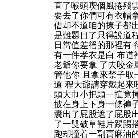
直了喉頭喫個風捲殘雲
要去了你們可有衣帽拿
借却不道咱的撩子都出
是難題目了只得說道程
日當值差徭的那裡有 
有一件孝衣是白 布道
老爺你要拿 了去咬金
管他你 且拿來禁子取
道 程大爺請穿戴起來
頭大巾小把頭一揎竟揮
披在身上下身一條褲子
囊出了屁股遮了屁股出
了一雙破草鞋片踢踢搭
跑却撞着一副賣麻油的