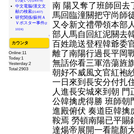
(24579)
南 陽又奪了班師回去
中文電脳/漢文文
献の検索
(21407)
馬回臨潼關把守尚師徒
研究関係/蘇州Ａ
又令新文禮帶領本部人
Ｖポスター事件
(2
1024)
部人馬自回紅泥關去韓
↑
百姓跪送登程韓爺委官
カウンタ
離了南陽行過長平岡戰
Online:11
Today:1
無話你看三軍浩蕩旌旗
Yesterday:2
Total:2903
朝好不威風文官紅袍紗
一日來到長安分付扎住
人進長安城來到朝 門
公韓擒虎得勝 班師朝
進殿俯伏 奏道臣韓擒
鞍焉 勞頓南陽已平賜
達煬帝展開一看龍顏大