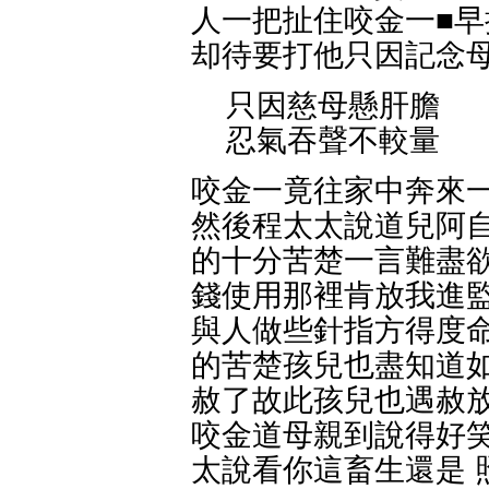
人一把扯住咬金一■早
却待要打他只因記念母
只因慈母懸肝膽
忍氣吞聲不較量
咬金一竟往家中奔來一
然後程太太說道兒阿自
的十分苦楚一言難盡欲
錢使用那裡肯放我進監
與人做些針指方得度命
的苦楚孩兒也盡知道如
赦了故此孩兒也遇赦放
咬金道母親到說得好笑
太說看你這畜生還是 