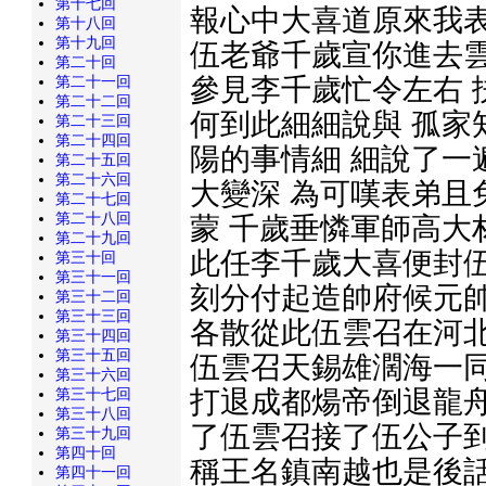
第十七回
報心中大喜道原來我表
第十八回
第十九回
伍老爺千歲宣你進去雲
第二十回
參見李千歲忙令左右 
第二十一回
第二十二回
何到此細細說與 孤家
第二十三回
第二十四回
陽的事情細 細說了一
第二十五回
第二十六回
大變深 為可嘆表弟且
第二十七回
第二十八回
蒙 千歲垂憐軍師高大
第二十九回
此任李千歲大喜便封伍
第三十回
第三十一回
刻分付起造帥府候元帥
第三十二回
第三十三回
各散從此伍雲召在河北
第三十四回
第三十五回
伍雲召天錫雄濶海一同
第三十六回
打退成都煬帝倒退龍舟
第三十七回
第三十八回
了伍雲召接了伍公子到
第三十九回
第四十回
稱王名鎮南越也是後話
第四十一回