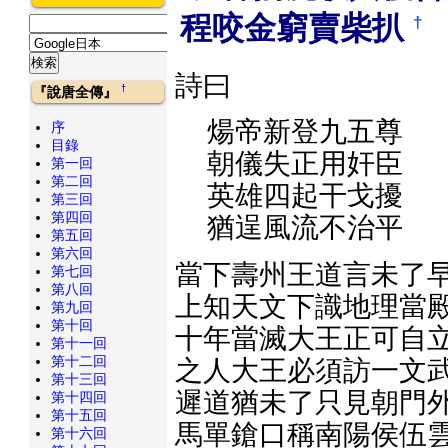
程咬金窮賣柴扒
†
詩曰
†
『說唐全傳』
煬帝新登九五尊
序
目錄
朝儀失正用奸臣
第一回
第二回
英雄四起干戈擾
第三回
第四回
猶逞風流不治平
第五回
第六回
當下壽州王道言未了早
第七回
第八回
上知天文下識地理當殿
第九回
第十回
十年當滅大王正可自立
第十一回
第十二回
之人大王必須訪一文武
第十三回
遲道猶未了只見朝門外
第十四回
第十五回
馬單鎗口稱南陽侯伍雲
第十六回