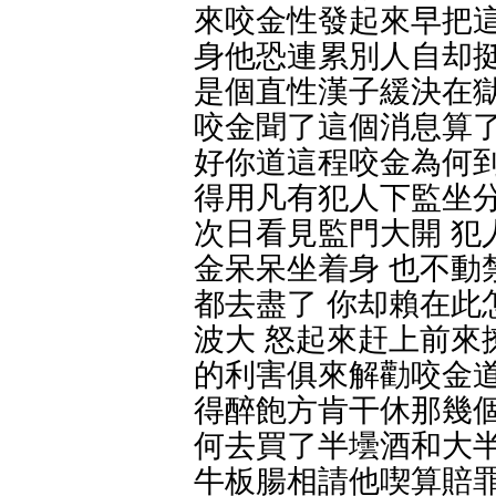
來咬金性發起來早把這
身他恐連累別人自却挺
是個直性漢子緩決在獄
咬金聞了這個消息算了
好你道這程咬金為何到
得用凡有犯人下監坐分
次日看見監門大開 犯
金呆呆坐着身 也不動
都去盡了 你却賴在此
波大 怒起來赶上前來
的利害俱來解勸咬金道
得醉飽方肯干休那幾個
何去買了半壜酒和大半
牛板腸相請他喫算賠罪