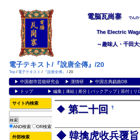
電脳瓦崗寨
でんの
The Electric Wag
～趣味人・千田大
電子テキスト/『說唐全傳』/20
Top
/
電子テキスト
/
『說唐全傳』
/ 20
▶
中国都市芸能研究会
▶
漢情研
▶
中国古典戯曲DB
▶
トップ
▶
編集
|
凍結
|
差分
|
バックアップ
|
添付
|
リ
サイト内検索
第二十回
†
AND検索
OR検索
韓擒虎收兵覆旨
外部検索