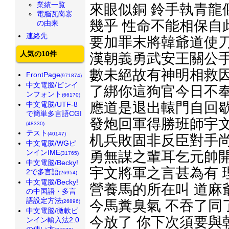
業績一覧
來眼似銅 鈴手執青龍
電脳瓦崗寨
幾乎 性命不能相保自
の由来
連絡先
要加罪末將韓爺道使刀
人気の10件
漢朝義勇武安王關公手
數未絕故有神明相救因
FrontPage
(971874)
中文電脳/ピンイ
了綁你這狗官今日不奉
ンフォント
(66170)
應道是退出轅門自回歇
中文電脳/UTF-8
で簡単多言語CGI
發炮回軍得勝班師宇文
(48330)
テスト
(40147)
机兵敗固非反臣對手尚
中文電脳/WGピ
ンインIME
勇無謀之輩耳乞元帥開
(31765)
中文電脳/Becky!
宇文將軍之言甚為有 
2で多言語
(26954)
中文電脳/Becky!
營養馬的所在叫 道麻
の中国語・多言
語設定方法
今馬糞臭氣 不吞了同
(26896)
中文電脳/微軟ピ
今放了 你下次須要與
ンイン輸入法2.0
の使い方