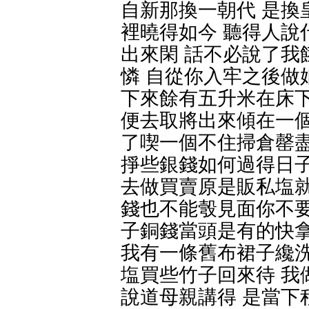
自新那換一朝代 是換
裡曉得如今 聽得人說
出來閑 話不必說了我
憐 自從你入牢之後做
下來餘有五升米在床下
便去取將出來傾在一個
了喫一個不住掃倉罄盡
掙些銀錢如何過得日子
去做買賣原是販私塩就
錢也不能彀見面你不要
子銅錢當頭是有的快拿
我有一條舊布裙子纔洗
塩買些竹子回來待 我
說道母親講得 是當下