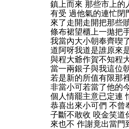
鎮上而來 那些市上的
有受 過他氣的連忙閉
來了走開走開把那些贖
條布裙望櫃上一拋把手
我當內大小朝奉齊喫了
道阿呀我道是誰原來是
與程大爺作賀不知程大
當一兩銀子與我這位朝
若是新的所值有限那裡
非當小可若當了他的今
個人情罷主意已定連 
恭喜出來小可們 不曾
子斷不敢收 咬金笑道
來也不 作謝竟出當門