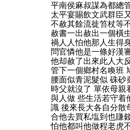
平南侯麻叔謀為都總管
太平宴賜飲文武群臣又
不赦其餘流徙笞杖等不
赦書一出赦出一個橫虫
禍人人怕他那人生得身
問官憐他是一條好漢審
他却赦了出來此人大反
管下一個鄉村名喚班 
腰面似青泥髮似 硃砂
時父就沒了 單依母親
與人做 些生活若守着
識 後來長大各自分散
合他去買私塩到也賺錢
怕他都叫他做程老虎不