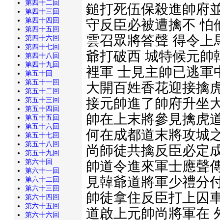
第四十二回
鎚打死伍保殺進帥府並
第四十三回
第四十四回
守反臣必被遭擒不 怕
第四十五回
雲召眾將答聲 得令上
第四十六回
第四十七回
爺打破西 城特候元帥
第四十八回
第四十九回
裡軍 士見主帥已逃軍
第五十回
第五十一回
大開百姓香花迎接擒虎
第五十二回
接元帥進了帥府升坐大
第五十三回
第五十四回
帥在上末將參見擒虎道
第五十五回
第五十六回
何在成都道末將攻城之
第五十七回
第五十八回
尚師徒共擒反臣必定成
第五十九回
第六十回
帥道令進來軍士應聲傳
第六十一回
見韓爺道將軍少禮分付
第六十二回
第六十三回
帥徒拿住反臣打上囚車
第六十四回
第六十五回
道啟上元帥尚將軍在 
第六十六回