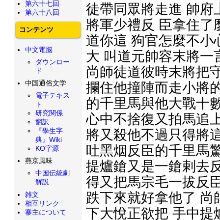
第六十七回
徒帶同眾將走進 帥府
第六十八回
將軍少禮反 臣拿住了
コンテンツ
道你這 狗官怎麼不小
中文電脳
大 叫道元帥容末將一
ダウンロー
尚師徒道彼時末將把守
ド
中国通俗文学
攔住他撞陣而走小將的
電子テキス
的千里馬與他大戰十數
ト
研究関係
心中不捨復又拍馬追上
翻訳
『學生字
將又殺他不過只得將這
典』Wiki
吐黑烟反臣的千里馬驚
KO字源
燕京風味
提爐鎗又是一鎗剌去反
中国伝統劇
得又把馬宗毛一拔反臣
解説
跌下來就好拿他了 尚
雑文
相互リンク
下大悅正欲把 手中提
寨主について