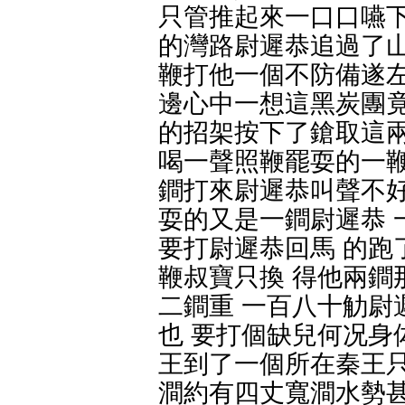
只管推起來一口口嚥下
的灣路尉遲恭追過了山
鞭打他一個不防備遂左
邊心中一想這黑炭團竟
的招架按下了鎗取這兩
喝一聲照鞭罷耍的一鞭
鐧打來尉遲恭叫聲不好
耍的又是一鐧尉遲恭 
要打尉遲恭回馬 的跑
鞭叔寶只換 得他兩鐧
二鐧重 一百八十觔尉
也 要打個缺兒何况身
王到了一個所在秦王只
澗約有四丈寬澗水勢甚