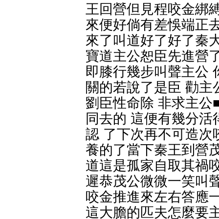
王回營但見程咬金綁縛
來便好倘有差悞端正去
來了叫道好了好了秦大
寶道主公恕臣先進營了
即膝行幾步叫聲主公 
關的若說了是臣 勸主
劉臣性命除 非求主公
同去的 這便有幾分活
認 了下次再不可造次
養的了當下秦王到營茂
道這是孤家自取其禍咬
遲恭茂公微微一笑叫聲
咬金推進來左右答應一
這大膽的匹夫怎麼要主