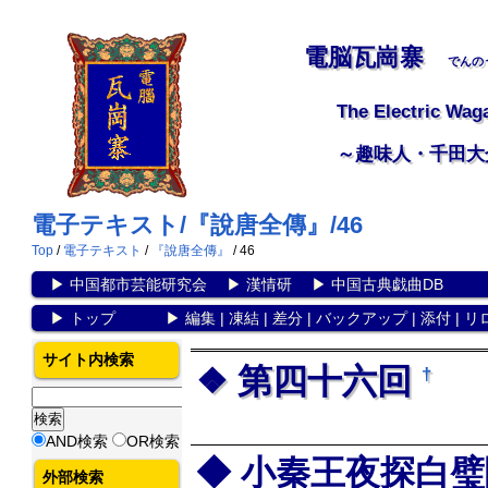
電脳瓦崗寨
でんの
The Electric Wag
～趣味人・千田大
電子テキスト/『說唐全傳』/46
Top
/
電子テキスト
/
『說唐全傳』
/ 46
▶
中国都市芸能研究会
▶
漢情研
▶
中国古典戯曲DB
▶
トップ
▶
編集
|
凍結
|
差分
|
バックアップ
|
添付
|
リ
サイト内検索
第四十六回
†
AND検索
OR検索
小秦王夜探白璧
外部検索