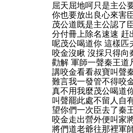
屈天屈地呵只是主公要
你也要放出良心來害臣
茂公道既是主公認了臣
分付冊上除名速速 赶
呢茂公喝道你 這樣匹
咬金沒瞅 沒採只得向
勸解 軍師一聲秦王道
講咬金看看叔寶叫聲秦
難言我一發管不得咬金
真不用我麼茂公喝道你
叫聲罷此處不留人自有
望你們一次臣去了秦王
咬金走出營外便叫家將
將們道老爺往那裡軍師