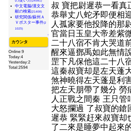
(24581)
叔 寶把尉遲恭一看真
中文電脳/漢文文
献の検索
(21408)
恭舉丈八蛇矛即便相迎
研究関係/蘇州Ａ
人孤家要他投降的那尉
Ｖポスター事件
(2
1025)
官當日玉皇大帝差紫微
↑
二十八宿不肯大哭道前
カウンタ
醒來逼鄧禹如此無情說
Online:9
Today:4
罡下凡保他這二十八宿
Yesterday:2
Total:2594
這秦叔寶却是左天蓬大
煞神曉得左天蓬是利害
把左天朋帶了幾分 勞
人正戰之間秦 王只管
大怒攔過 了叔寶的鎗
遲恭 緊緊赶來叔寶却
了二來是睡夢中起來的