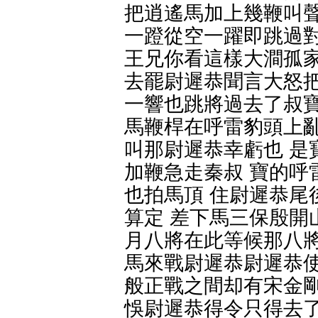
把逍遙馬加上幾鞭叫聲
一蹬從空一躍即跳過對
王兄你看這樣大澗孤家
去罷尉遲恭聞言大怒把
一響也跳將過去了叔寶
馬鞭桿在呼雷豹頭上亂
叫那尉遲恭幸虧也 是
加鞭急走秦叔 寶的呼
也拍馬頂 住尉遲恭尾
算定 差下馬三保殷開
月八將在此等候那八將
馬來戰尉遲恭尉遲恭使
般正戰之間却有宋金剛
悞尉遲恭得令只得去了