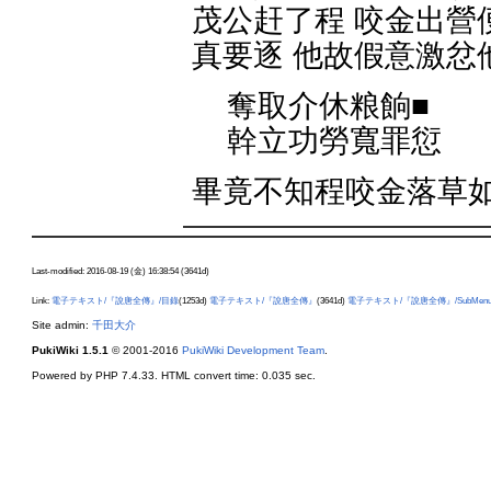
茂公赶了程 咬金出營
真要逐 他故假意激忿
奪取介休粮餉■
幹立功勞寬罪愆
畢竟不知程咬金落草
Last-modified: 2016-08-19 (金) 16:38:54 (3641d)
Link:
電子テキスト/『說唐全傳』/目錄
(1253d)
電子テキスト/『說唐全傳』
(3641d)
電子テキスト/『說唐全傳』/SubMen
Site admin:
千田大介
PukiWiki 1.5.1
© 2001-2016
PukiWiki Development Team
.
Powered by PHP 7.4.33. HTML convert time: 0.035 sec.