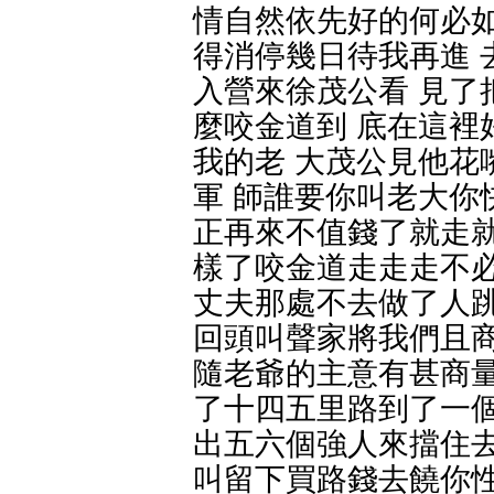
情自然依先好的何必如
得消停幾日待我再進 
入營來徐茂公看 見了
麼咬金道到 底在這裡
我的老 大茂公見他花
軍 師誰要你叫老大你
正再來不值錢了就走就
樣了咬金道走走走不必
丈夫那處不去做了人跳
回頭叫聲家將我們且商
隨老爺的主意有甚商量
了十四五里路到了一個
出五六個強人來擋住去
叫留下買路錢去饒你性