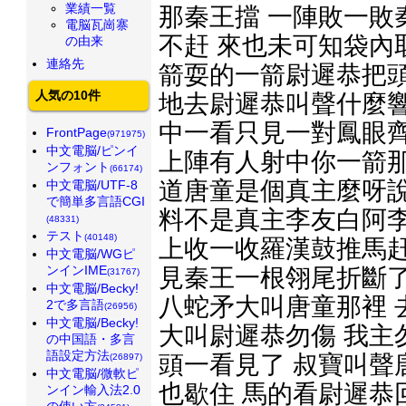
業績一覧
那秦王擋 一陣敗一敗
電脳瓦崗寨
不赶 來也未可知袋內
の由来
連絡先
箭耍的一箭尉遲恭把頭
人気の10件
地去尉遲恭叫聲什麼響
中一看只見一對鳳眼齊
FrontPage
(971975)
中文電脳/ピンイ
上陣有人射中你一箭那
ンフォント
(66174)
道唐童是個真主麼呀說
中文電脳/UTF-8
で簡単多言語CGI
料不是真主李友白阿李
(48331)
テスト
(40148)
上收一收羅漢鼓推馬赶
中文電脳/WGピ
ンインIME
見秦王一根翎尾折斷了
(31767)
中文電脳/Becky!
八蛇矛大叫唐童那裡 
2で多言語
(26956)
中文電脳/Becky!
大叫尉遲恭勿傷 我主
の中国語・多言
語設定方法
頭一看見了 叔寶叫聲
(26897)
中文電脳/微軟ピ
也歇住 馬的看尉遲恭
ンイン輸入法2.0
の使い方