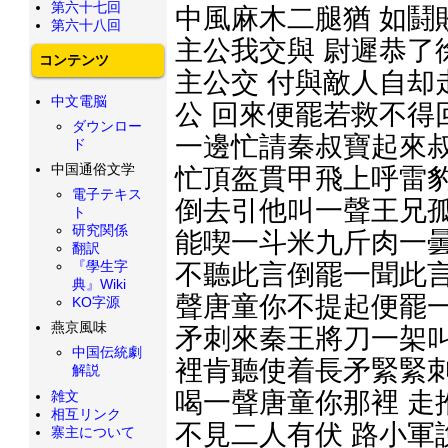
第六十七回
中風麻木二腿猶 如鬪
第六十八回
主公我交與 尉遲恭了
コンテンツ
主公交 付與敵人自却
中文電脳
公 回來便罷若救不得
ダウンロー
一邊忙請秦叔寶起來叔
ド
中国通俗文学
忙頂盔貫甲飛上呼雷豹
電子テキス
倒去引他叫一聲王兄孤
ト
研究関係
能喫一斗米九斤肉一曇
翻訳
『學生字
不聽此言倒罷一聞此言
典』Wiki
聲唐童你不提起便罷一
KO字源
燕京風味
矛刺來秦王將刀一架叫
中国伝統劇
裡肯聽使着長矛緊緊刺
解説
喝一聲唐童你那裡 走
雑文
相互リンク
不見二人有伏 路小軍
寨主について