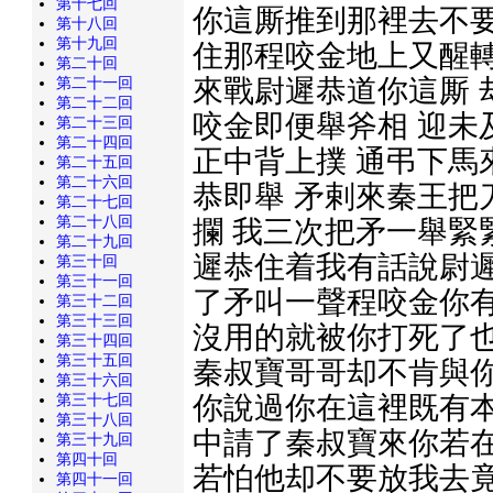
第十七回
你這厮推到那裡去不要
第十八回
第十九回
住那程咬金地上又醒轉
第二十回
來戰尉遲恭道你這厮 
第二十一回
第二十二回
咬金即便舉斧相 迎未
第二十三回
第二十四回
正中背上撲 通弔下馬
第二十五回
第二十六回
恭即舉 矛剌來秦王把
第二十七回
第二十八回
攔 我三次把矛一舉緊
第二十九回
遲恭住着我有話說尉遲
第三十回
第三十一回
了矛叫一聲程咬金你有
第三十二回
第三十三回
沒用的就被你打死了也
第三十四回
第三十五回
秦叔寶哥哥却不肯與你
第三十六回
你說過你在這裡既有本
第三十七回
第三十八回
中請了秦叔寶來你若在
第三十九回
第四十回
若怕他却不要放我去竟
第四十一回