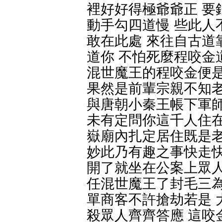
裡好好得極爺爺正 要
動手勾四道慢 些此人
敢在此處 來往自古道
道你 不怕死麼程咬金
混世魔王的程咬金便是
果然是前輩宗親不知老
與唐朝小秦王帳下軍師
未有定問你這千人住在
嶽廟內扎定居住既是老
妙此乃有趣之事快走快
開了就坐在公案上眾人
任混世魔王了封毛三為
單商客不許搶劫若是 
殺眾人齊齊答應 這咬