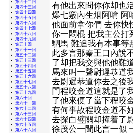
第四十二回
有他出來問你你却也活
第四十三回
第四十四回
爆七竅內生烟阿唷 阿
第四十五回
他面前拿你們 去你快
第四十六回
第四十七回
你一悶棍 把我主公打
第四十八回
第四十九回
駟馬 難追我有本事等
第五十回
第五十一回
此多言那秦王口內說不
第五十二回
了却把我交與他他難道
第五十三回
第五十四回
馬來叫一聲尉遲恭道我
第五十五回
第五十六回
去尉遲恭道你去之後我
第五十七回
第五十八回
門程咬金道這就是了我
第五十九回
第六十回
了他來便了當下程咬金
第六十一回
有何事故程咬金道不好
第六十二回
第六十三回
去探白璧關却撞着了尉
第六十四回
第六十五回
徐茂公一聞此言一似 
第六十六回