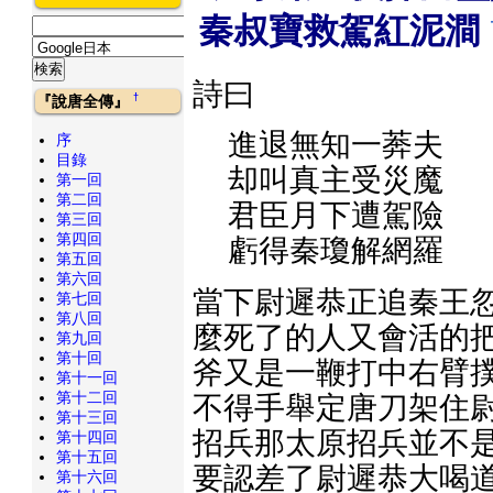
秦叔寶救駕紅泥澗
詩曰
†
『說唐全傳』
進退無知一莾夫
序
目錄
却叫真主受災魔
第一回
第二回
君臣月下遭駕險
第三回
第四回
虧得秦瓊解網羅
第五回
第六回
當下尉遲恭正追秦王忽
第七回
第八回
麼死了的人又會活的把
第九回
第十回
斧又是一鞭打中右臂撲
第十一回
第十二回
不得手舉定唐刀架住尉
第十三回
招兵那太原招兵並不是
第十四回
第十五回
要認差了尉遲恭大喝道
第十六回