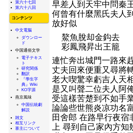
第六十七回
早差人到天牢中問秦王
第六十八回
何曾有什麼黑氏夫人到
コンテンツ
放好似
中文電脳
鰲魚脫却金鈎去
ダウンロー
ド
彩鳳飛昇出王籠
中国通俗文学
電子テキス
連忙奔出城門一路來趕
ト
丈夫回來便重又尋將轉
研究関係
翻訳
老大喫驚幸虧吉人天相
『學生字
典』Wiki
是又叫聲二位夫人阿俺
KO字源
受這樣苦楚到不如手業
燕京風味
中国伝統劇
論論些世熊炎凉功名富
解説
田舍郎 在路早行夜宿
雑文
相互リンク
上 尋到自己家內方知
寨主について