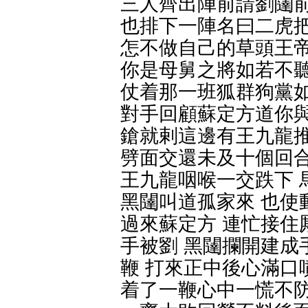
三人齊出陣前請劉闥前
也排下一陣名曰二虎把
怎不做自己的草頭王帝
你是母舅之將如若不聽
仗着那一班狐群狗黨如
對手回顧蘇定方道你與
鎗就剌這邊有王九龍推
劈面交還未及十個回合
王九龍咽喉一交跌下 
黑闥叫道孤家來 也使
過來蘇定方 連忙接住
手被劉 黑闥攔開建成
鞭 打來正中後心滿口
着了一鞭心中一慌不防