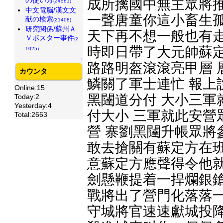
成所擒國中無主眾將推
(24581)
中文電脳/漢文文
一聲唐童你這小畜生孤
献の検索
(21408)
研究関係/蘇州Ａ
天下再不想一般也有走
Ｖポスター事件
(2
時即日帶了大元帥蘇定
1025)
↑
路路明盔滾滾亮甲層 
カウンタ
鱗關了軍士連忙 報上
Online:15
黑闥道分付 大小三軍
Today:2
Yesterday:4
付大小 三軍就此安營
Total:2663
營 寨劉黑闥升帳眾將
敢去搶關有蘇定方在班
意蘇定方應聲得令他就
劍懸鞭提着一捍爛銀鎗
戰將出了營門化落落一
守城將官速速獻城投降