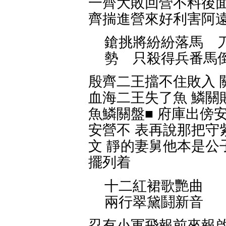
一齊大敗回營不料後面
齊揣進營來好利害阿
鎗挑將紛紛落馬 
勢 只殺得兵番馬
殷齊二王擋不住敗入 
血海二王失了魚 鱗關
魚鱗關盤■ 府庫出傍
安營不 表再說那把守
文 靜的妻舅他本是公
擺列着
十二紅裙歌艷曲
兩行翠黛鬪新音
忍有小軍飛報前來報啟