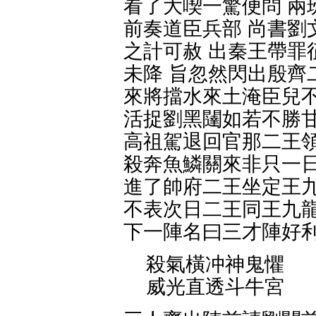
看了大喫一驚便問 兩
前奏道臣兵部 尚書劉
之計可赦 出秦王帶罪
未降 旨忽然閃出殷齊
來將擋水來土淹臣兒不
活捉劉黑闥如若不勝甘
高祖駕退回官那二王領
殺奔魚鱗關來非只一日
進了帥府二王坐定王九
不表次日二王同王九龍
下一陣名曰三才陣好利
殺氣橫冲神鬼懼
威光直透斗牛宮