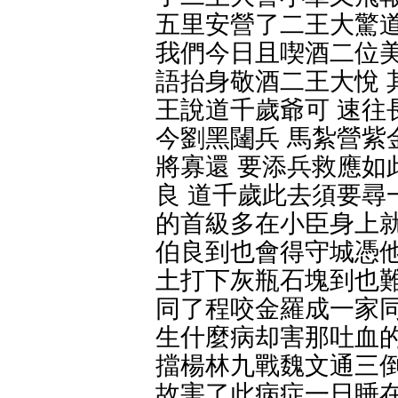
五里安營了二王大驚道
我們今日且喫酒二位美
語抬身敬酒二王大悅 
王說道千歲爺可 速往
今劉黑闥兵 馬紮營紫
將寡還 要添兵救應如
良 道千歲此去須要尋
的首級多在小臣身上就
伯良到也會得守城憑他
土打下灰瓶石塊到也難
同了程咬金羅成一家同
生什麼病却害那吐血的
擋楊林九戰魏文通三倒
故害了此病症一日睡在