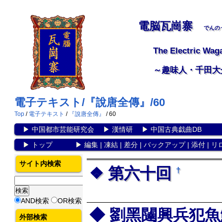
電脳瓦崗寨
でんの
The Electric Wag
～趣味人・千田大
電子テキスト/『說唐全傳』/60
Top
/
電子テキスト
/
『說唐全傳』
/ 60
▶
中国都市芸能研究会
▶
漢情研
▶
中国古典戯曲DB
▶
トップ
▶
編集
|
凍結
|
差分
|
バックアップ
|
添付
|
リ
サイト内検索
第六十回
†
AND検索
OR検索
劉黑闥興兵犯魚
外部検索