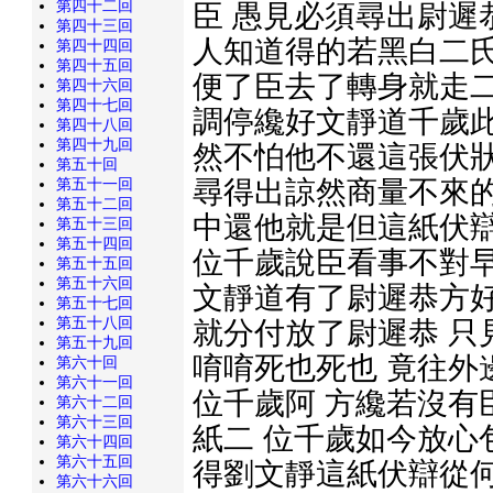
第四十二回
臣 愚見必須尋出尉遲
第四十三回
人知道得的若黑白二氏
第四十四回
第四十五回
便了臣去了轉身就走二
第四十六回
第四十七回
調停纔好文靜道千歲此
第四十八回
第四十九回
然不怕他不還這張伏狀
第五十回
第五十一回
尋得出諒然商量不來的
第五十二回
中還他就是但這紙伏辯
第五十三回
第五十四回
位千歲說臣看事不對早
第五十五回
第五十六回
文靜道有了尉遲恭方好
第五十七回
第五十八回
就分付放了尉遲恭 只
第五十九回
唷唷死也死也 竟往外
第六十回
第六十一回
位千歲阿 方纔若沒有
第六十二回
第六十三回
紙二 位千歲如今放心
第六十四回
第六十五回
得劉文靜這紙伏辯從何
第六十六回