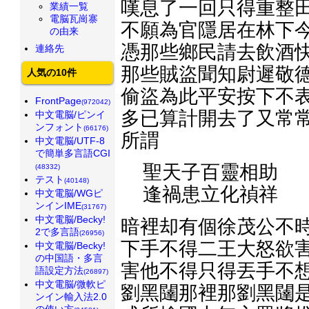
嘆息了一回只得重整田
業績一覧
電脳瓦崗寨
不願為官隱居在林下今
の由来
憑那些鄉民請去飲酒快
連絡先
那些賊盜聞知尉遲敬德
人気の10件
偷盜為此平安按下不表
FrontPage
(972042)
多已算計開去了又常常
中文電脳/ピンイ
ンフォント
(66176)
所謂
中文電脳/UTF-8
で簡単多言語CGI
聖天子百靈相助
(48332)
テスト
(40148)
逢禍患立化禎祥
中文電脳/WGピ
ンインIME
(31767)
中文電脳/Becky!
暗裡却有個徐茂公不時
2で多言語
(26956)
下手不得二王大怒欲害
中文電脳/Becky!
の中国語・多言
害他不得只得丟手不想
語設定方法
(26897)
中文電脳/微軟ピ
劉黑闥那裡那劉黑闥是
ンイン輸入法2.0
の使い方