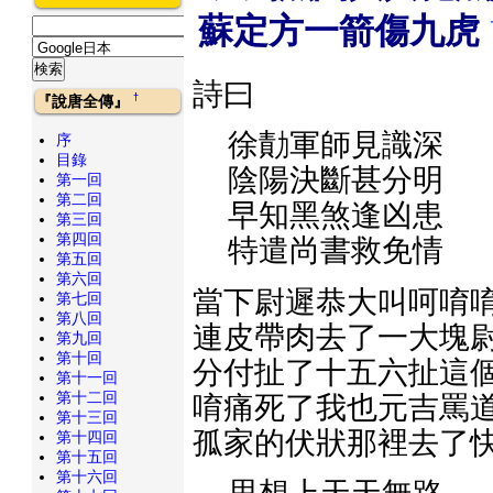
蘇定方一箭傷九虎
詩曰
†
『說唐全傳』
徐勣軍師見識深
序
目錄
陰陽決斷甚分明
第一回
第二回
早知黑煞逢凶患
第三回
第四回
特遣尚書救免情
第五回
第六回
當下尉遲恭大叫呵唷唷
第七回
第八回
連皮帶肉去了一大塊尉
第九回
第十回
分付扯了十五六扯這個
第十一回
第十二回
唷痛死了我也元吉罵道
第十三回
孤家的伏狀那裡去了快
第十四回
第十五回
第十六回