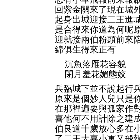
回紫金關來了現在城外
起身出城迎接二王進城
是合得來你道為何呢原
迎就接兩伯粉頭前來陪
綿俱生得來正有
沉魚落雁花容貌
閉月羞花媚態姣
兵臨城下並不說起行兵
原來是個妙人兒只是你
在那裡遍要與孤家作對
喜他何不用計除之建成
伯良道千歲放心多在小
了二王大喜小軍又飛報