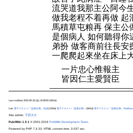
流哭道我那主公阿今生
做我老程不着再做 起
馬積草屯粮再 保主公
是個病人 如何聽得你
弟扮 做客商前往長安
一爬爬起來坐在床上
一片忠心惟報主
皆因仁主愛賢臣
Last-modified: 2016-08-19 (金) 16:38:50 (3641d)
Link:
電子テキスト/『說唐全傳』/目錄
(1254d)
電子テキスト/『說唐全傳』
(3641d)
電子テキスト/『說唐全傳』/SubMen
Site admin:
千田大介
PukiWiki 1.5.1
© 2001-2016
PukiWiki Development Team
.
Powered by PHP 7.4.33. HTML convert time: 0.037 sec.