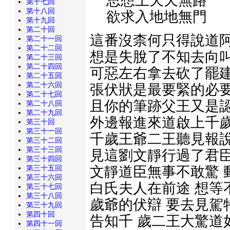
思想上天天無路
第十七回
第十八回
欲求入地地無門
第十九回
第二十回
這番沒柰何只得說道阿
第二十一回
第二十二回
想是失脫了不知去向叫
第二十三回
第二十四回
可惡左右拿去砍了罷建
第二十五回
第二十六回
張伏狀是最要緊的必要
第二十七回
且你的筆跡父王又是認
第二十八回
第二十九回
外邊報進來道啟上千歲
第三十回
第三十一回
千歲王爺二王聽見報說
第三十二回
第三十三回
見這劉文靜行過了君臣
第三十四回
第三十五回
文靜道臣無事不敢驚 
第三十六回
白氏夫人在前途 想等
第三十七回
第三十八回
歲爺的伏辯 要去見駕
第三十九回
第四十回
告知千 歲二王大驚道
第四十一回