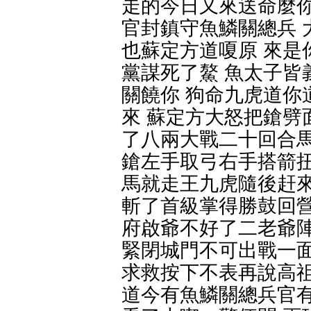
走的今日又來送命麼你
官封鎮守魚鱗關總兵 
也蘇定方道嗄原 來是
黨謀死了鰲 魚太子皆
關饒你 狗命九虎道你
來 蘇定方大怒把鎗劈
了八兩大戰二十回合馬
鎗左手取弓右手搭箭扭
馬就走王九虎隨後赶來
斬了首級掌得勝鼓回營
府啟爺不好了二老爺陣
緊閉城門不可出戰一面
求救按下不表再說高祖
道今有魚鱗關總兵官有