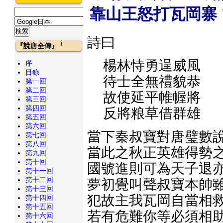
靠山王怒打瓦岡寨
詩曰
†
『說唐全傳』
楊林恃勇逞威風
序
目錄
待士全無禮貌恭
第一回
第二回
故使延平帷幄將
第三回
第四回
反將粮草借群雄
第五回
第六回
當下秦叔寶對唐璧數說
第七回
第八回
當此之秋正英雄得勢之
第九回
第十回
國號進則可為天子退亦
第十一回
第十二回
夢初覺叫聲叔寶本帥雖
第十三回
犯故主我瓦岡自當相救
第十四回
第十五回
若有危難你等必須相助
第十六回