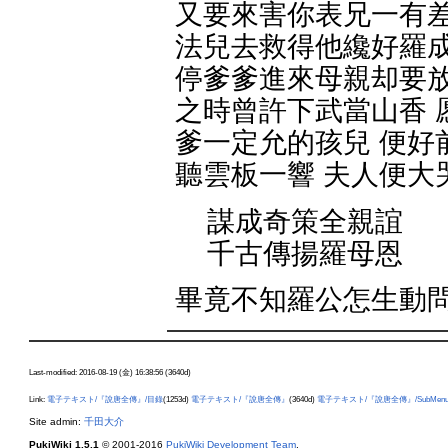
又要來害你表兄一有差
法兒去救得他纔好羅成
停爹爹進來母親却要放
之時曾許下武當山香 
爹一定允的孩兒 便好
聽雲板一響 夫人便大
謀成奇策全親誼
千古傳揚羅母恩
畢竟不知羅公怎生動
Last-modified: 2016-08-19 (金) 16:38:56 (3640d)
Link:
電子テキスト/『說唐全傳』/目錄
(1253d)
電子テキスト/『說唐全傳』
(3640d)
電子テキスト/『說唐全傳』/SubMen
Site admin:
千田大介
PukiWiki 1.5.1
© 2001-2016
PukiWiki Development Team
.