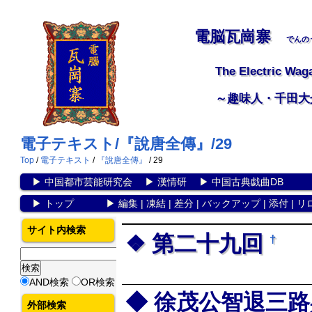
電脳瓦崗寨
でんの
The Electric Wag
～趣味人・千田大
電子テキスト/『說唐全傳』/29
Top
/
電子テキスト
/
『說唐全傳』
/ 29
▶
中国都市芸能研究会
▶
漢情研
▶
中国古典戯曲DB
▶
トップ
▶
編集
|
凍結
|
差分
|
バックアップ
|
添付
|
リ
サイト内検索
第二十九回
†
AND検索
OR検索
徐茂公智退三路
外部検索