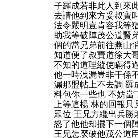
子羅成若非此人到來此
去請他到來方妥叔寶叫
法令嚴明豈肯容我等猖
助我等破陣茂公道賢弟
個的當兄弟前往燕山悄
知道便了叔寶道徐大哥
不知的道理縱使瞞得過
他一時洩漏豈非干係不
漏那盟帖上不去調 羅
料包你一些也 不妨當
上等這楊 林的回報只
眾位 王兄方纔出兵勝
怒了他他却擺下一個陣
王兄怎麼破他茂公道臣