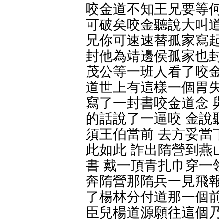
咬金道不知王兄要等何
可破矣咬金聽說大叫道
兄你可速速替孤家寫起
封他為靖邊侯孤家也封
茂公等一班人看了咬金
道世上有這樣一個胃失
寫了一封書咬金道念 
的話說了一逼咬 金說
須王伯當前 去方妥當
此如此 詐出隋營到燕
書 戴一頂青扎巾穿一
奔隋營那隋兵一見飛報
了楊林分付道那一個前
臣兒楊道源願往這個乃