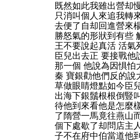
既然如此我雖出營却慢
只消叫個人來追我轉來
去便了自却回進營來楊
勝怒氣的形狀到有些 
王不要說起真活 活氣
臣兒出去正 要接戰他
那一個 他說為因惧怕
秦 寶銀勸他們反的說
草做眼睛燈點如今臣兒
出海下銀鬚根根倒豎叫
待他到來看他是怎麼樣
了隋營一馬竟往燕山而
個下處歇了却問店主人
子不在府中伯當道他到