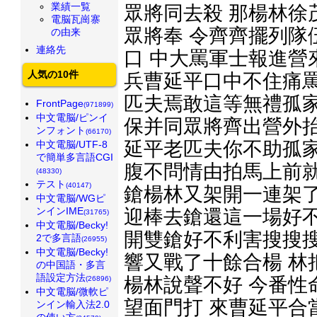
業績一覧
眾將同去殺 那楊林徐
電脳瓦崗寨
眾將奉 令齊齊擺列隊
の由来
連絡先
口 中大罵軍士報進營
人気の10件
兵曹延平口中不住痛罵
匹夫焉敢這等無禮孤家
FrontPage
(971899)
中文電脳/ピンイ
保并同眾將齊出營外抬
ンフォント
(66170)
延平老匹夫你不助孤家
中文電脳/UTF-8
で簡単多言語CGI
腹不問情由拍馬上前就
(48330)
テスト
(40147)
鎗楊林又架開一連架了
中文電脳/WGピ
ンインIME
迎棒去鎗還這一場好不
(31765)
中文電脳/Becky!
開雙鎗好不利害搜搜搜
2で多言語
(26955)
中文電脳/Becky!
響又戰了十餘合楊 林
の中国語・多言
語設定方法
楊林說聲不好 今番性
(26896)
中文電脳/微軟ピ
望面門打 來曹延平合
ンイン輸入法2.0
の使い方