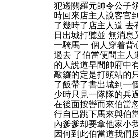
犯邊關羅元帥令公子領
時回來店主人說客官到
了幾時了店主人道 去
日出城打聽並 無消息
一騎馬一 個人穿着背
過去 了伯當便問主人
的人說道早間帥府中有
敲鑼的定是打頭站的只
了飯帶了書出城到一個
少時只見一隊隊的兵過
在後面按轡而來伯當忽
行自巳跳下馬來與伯當
內爹爹却要拿他家小我
因何到此伯當道我們反