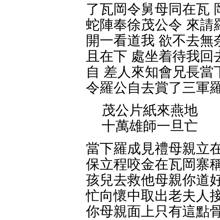
了瓦岡令舅母同在瓦 
蛇陣奉徐茂公令 來請
開一看道我 欲不去無
且在下 處坐着待我回
自 差人來知會兄長當
令羅公自去賞了三軍
茂公片紙來燕地
十萬雄師一旦亡
當下羅成見禮母親立在
保立程咬金在瓦岡寨稱
孩兒去救他母親你道好
忙向懷中取出老夫人接
你母親面上只有這點骨