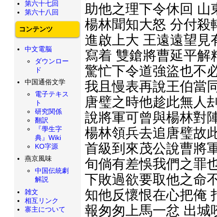
第六十七回
助他之理下令休回 山
第六十八回
楊林聞知大怒 分付殺
コンテンツ
進啟上大 王遠遠望見
中文電脳
寫着 雙鎗將曹延平解
ダウンロー
驚忙下令道強盜也不必
ド
中国通俗文学
我且慢表再說王伯當同
電子テキス
唐璧之時他趁此無人刦
ト
研究関係
說將軍可曾與楊林對陣
翻訳
『學生字
楊林領兵去追唐璧故此
典』Wiki
首級到來茂公說曹將軍
KO字源
燕京風味
旬倘有差悞我們之罪也
中国伝統劇
下敗過欲要取他之命不
解説
知他反懷恨在心把俺 
雑文
相互リンク
報匆匆上馬一忿 出城
寨主について