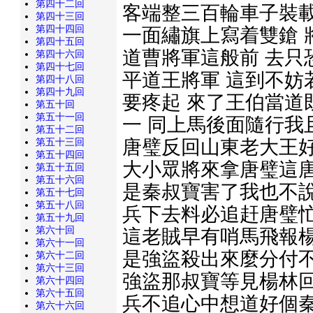
第四十二回
客端整三百輪車子裝載
第四十三回
第四十四回
一面繡旗上寫着雙鎗 
第四十五回
道曹將軍這般前 去只
第四十六回
第四十七回
平道王將軍 這到不妨
第四十八回
第四十九回
要疼起 來了王伯當道
第五十回
第五十一回
一 同上馬後面隨行我
第五十二回
唐璧反回山東老大王好
第五十三回
第五十四回
大小眾將來拿唐璧這唐
第五十五回
第五十六回
是秦叔寶害了我也不說
第五十七回
第五十八回
兵下去料必追赶唐璧忙
第五十九回
第六十回
這老賊早有哨馬飛報楊
第六十一回
是強盜殺出來麼分付不
第六十二回
第六十三回
強盜那叔寶等見楊林回
第六十四回
第六十五回
兵不追心中想道好個秦
第六十六回