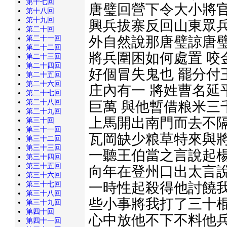
第十七回
唐璧回營下令大小將官
第十八回
第十九回
興兵拔寨反回山東眾兵
第二十回
外自然說那唐璧諒唐璧
第二十一回
第二十二回
將兵圍困如何處置 咬
第二十三回
第二十四回
好個冒失鬼也 罷分付
第二十五回
第二十六回
庄內有一 將姓曹名延
第二十七回
第二十八回
巨萬 與他暫借粮米三
第二十九回
上馬開出南門而去不隔
第三十回
第三十一回
瓦岡缺少粮草特來與將
第三十二回
第三十三回
一聽王伯當之言說起楊
第三十四回
第三十五回
向年在登州口出太言說
第三十六回
一時性起殺得他討饒我
第三十七回
第三十八回
些小事將我打了三十棍
第三十九回
第四十回
心中放他不下不料他兵
第四十一回