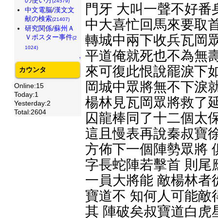
(24579)
門牙 大叫一聲不好番
中文電脳/漢文文
献の検索
(21407)
中大喜忙回馬來要取首
研究関係/蘇州Ａ
轉城中兩下收兵瓦岡眾
Ｖポスター事件
(2
1024)
平道俺就死也不為無壽
↑
來可復此恨說罷淚下如
カウンタ
岡城中眾將無不下淚就
Online:15
Today:1
楊林見瓦岡眾將救了延
Yesterday:2
Total:2604
囚龍棒同了十二個太保
這且慢表再說秦叔寶徐
方佈下一個陣勢眾將 
字長蛇陣若擊首 則尾
一員大將能 敵楊林者
寶道不 知何人可能敵
其 陣破矣叔寶道白虎