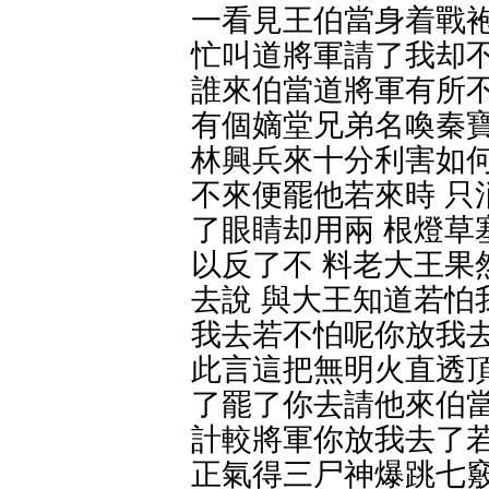
一看見王伯當身着戰袍
忙叫道將軍請了我却不
誰來伯當道將軍有所不
有個嫡堂兄弟名喚秦寶
林興兵來十分利害如何
不來便罷他若來時 只
了眼睛却用兩 根燈草
以反了不 料老大王果
去說 與大王知道若怕
我去若不怕呢你放我去
此言這把無明火直透頂
了罷了你去請他來伯當
計較將軍你放我去了若
正氣得三尸神爆跳七竅